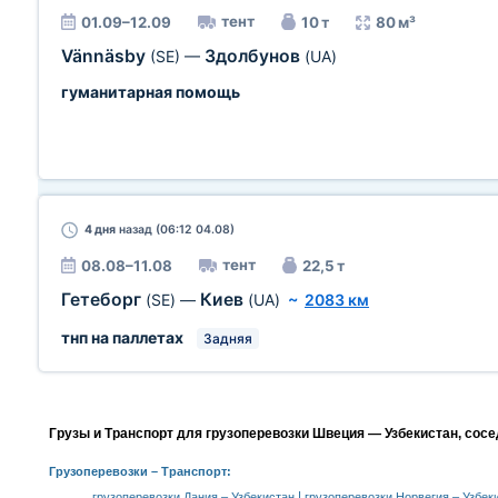
тент
01.09–12.09
10 т
80 м³
Vännäsby
Здолбунов
(SE)
—
(UA)
гуманитарная помощь
4 дня
назад (06:12 04.08)
тент
08.08–11.08
22,5 т
Гетеборг
Киев
(SE)
—
(UA)
~
2083 км
тнп на паллетах
Задняя
Грузы и Транспорт для грузоперевозки Швеция — Узбекистан, сос
Грузоперевозки
– Транспорт:
|
грузоперевозки Дания – Узбекистан
грузоперевозки Норвегия – Узбек