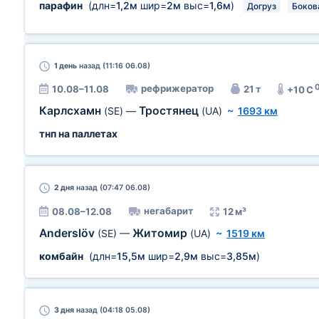
парафин
(длн=
1,2м
шир=
2м
выс=
1,6м
)
Догруз
Боков
1 день
назад (11:16 06.08)
рефрижератор
10.08–11.08
21 т
+10 C
Карлсхамн
Тростянец
(SE)
—
(UA)
~
1693 км
тнп на паллетах
2 дня
назад (07:47 06.08)
негабарит
08.08–12.08
12 м³
Anderslöv
Житомир
(SE)
—
(UA)
~
1519 км
комбайн
(длн=
15,5м
шир=
2,9м
выс=
3,85м
)
3 дня
назад (04:18 05.08)