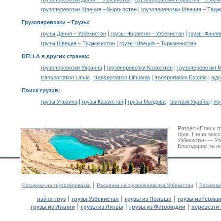
|
грузоперевозки Швеция – Кыргызстан
грузоперевозки Швеция – Тадж
Грузоперевозки –
Грузы
:
|
|
грузы Дания – Узбекистан
грузы Норвегия – Узбекистан
грузы Финля
|
грузы Швеция – Таджикистан
грузы Швеция – Туркменистан
DELLA в других странах
:
|
|
грузоперевозки Украина
грузоперевозки Казахстан
грузоперевозки 
|
|
|
transportation Latvia
transportation Lithuania
transportation Estonia
від
Поиск грузов
:
|
|
|
|
грузы Украина
грузы Казахстан
грузы Молдова
вантажі Україна
жү
Раздел «Поиск г
года. Наша мис
Узбекистан — Уз
Благодарим за и
|
|
Расценки на грузоперевозки
Расценки на грузоперевозки Узбекистан
Расценк
|
|
|
найти груз
грузы Узбекистан
грузы из Польши
грузы из Герма
|
|
|
грузы из Италии
грузы из Литвы
грузы из Финляндии
перевезти 