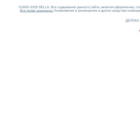
©1995–2026 DELLA. Все содержание данного сайта, включая оформление, стил
Все права защищены.
Копирование и размещение в других средствах информа
0.19(aws4)
080826-13:31:32
ДЕЛЛА®