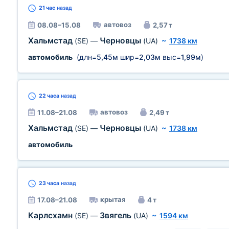
21 час
назад
автовоз
08.08–15.08
2,57 т
Хальмстад
Черновцы
(SE)
—
(UA)
~
1738 км
автомобиль
(длн=
5,45м
шир=
2,03м
выс=
1,99м
)
22 часа
назад
автовоз
11.08–21.08
2,49 т
Хальмстад
Черновцы
(SE)
—
(UA)
~
1738 км
автомобиль
23 часа
назад
крытая
17.08–21.08
4 т
Карлсхамн
Звягель
(SE)
—
(UA)
~
1594 км