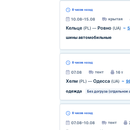
8 часов
назад
крытая
10.08–15.08
Кельце
Ровно
(PL)
—
(UA)
~
5
шины автомобильные
8 часов
назад
тент
07.08
16 т
Хелм
Одесса
(PL)
—
(UA)
~
9
одежда
Без догруза (отдельное 
8 часов
назад
тент
07.08–10.08