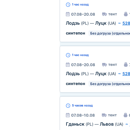
1 час
назад
тент
07.08–20.08
Лодзь
Луцк
(PL)
—
(UA)
~
528
синтепон
Без догруза (отдельно
1 час
назад
тент
07.08–20.08
Лодзь
Луцк
(PL)
—
(UA)
~
528
синтепон
Без догруза (отдельно
5 часов
назад
тент
07.08–10.08
Гданьск
Львов
(PL)
—
(UA)
~