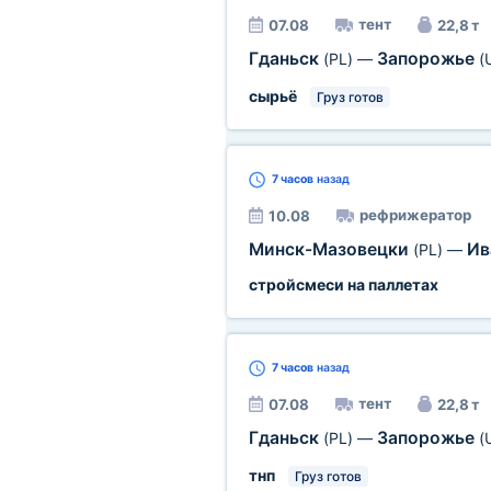
тент
07.08
22,8 т
Гданьск
Запорожье
(PL)
—
(
сырьё
Груз готов
7 часов
назад
рефрижератор
10.08
Минск-Мазовецки
Ив
(PL)
—
стройсмеси на паллетах
7 часов
назад
тент
07.08
22,8 т
Гданьск
Запорожье
(PL)
—
(
тнп
Груз готов