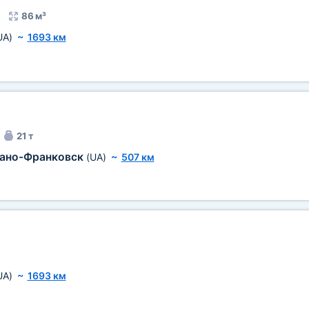
86 м³
UA)
~
1693 км
21 т
ано-Франковск
(UA)
~
507 км
UA)
~
1693 км