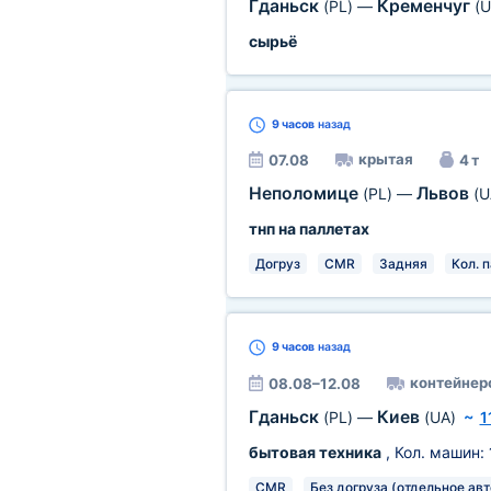
Гданьск
Кременчуг
(PL)
—
(U
сырьё
9 часов
назад
крытая
07.08
4 т
Неполомице
Львов
(PL)
—
(U
тнп на паллетах
Догруз
CMR
Задняя
Кол. п
9 часов
назад
контейнер
08.08–12.08
Гданьск
Киев
(PL)
—
(UA)
~
1
бытовая техника
, Кол. машин:
CMR
Без догруза (отдельное авт