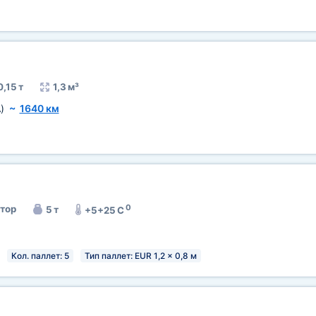
0,15 т
1,3 м³
)
~
1640 км
0
тор
5 т
+5+25 C
Кол. паллет: 5
Тип паллет: EUR 1,2 x 0,8 м