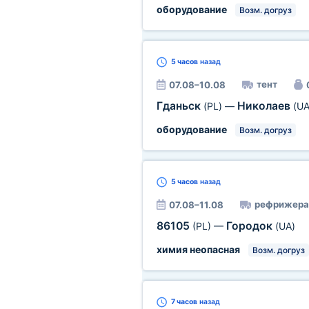
оборудование
Возм. догруз
5 часов
назад
тент
07.08–10.08
Гданьск
Николаев
(PL)
—
(UA
оборудование
Возм. догруз
5 часов
назад
рефрижера
07.08–11.08
86105
Городок
(PL)
—
(UA)
химия неопасная
Возм. догруз
7 часов
назад