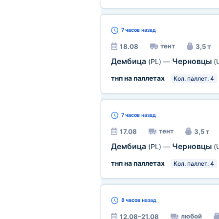
7 часов
назад
тент
18.08
3,5 т
Дембица
Черновцы
(PL)
—
(
тнп на паллетах
Кол. паллет: 4
7 часов
назад
тент
17.08
3,5 т
Дембица
Черновцы
(PL)
—
(
тнп на паллетах
Кол. паллет: 4
8 часов
назад
любой
12.08–21.08