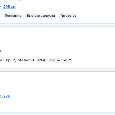
~
405 км
Постоянно
Быстрая выгрузка
Груз готов
A)
3м
шир=
2,15м
выс=
0,92м
)
Кол. паллет: 2
95 км