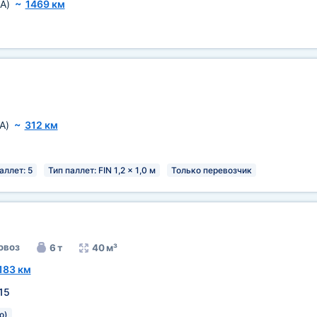
A)
~
1469 км
A)
~
312 км
аллет: 5
Тип паллет: FIN 1,2 x 1,0 м
Только перевозчик
овоз
6 т
40 м³
183 км
15
о)