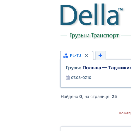
PL-TJ
Грузы:
Польша — Таджики
07.08–07.10
Найдено
0
, на странице:
25
По нап