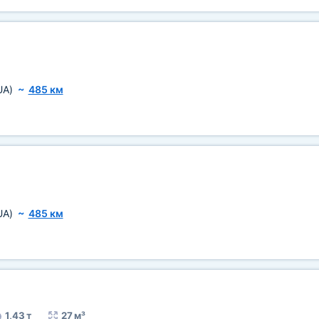
UA)
~
485 км
UA)
~
485 км
1,43 т
27 м³