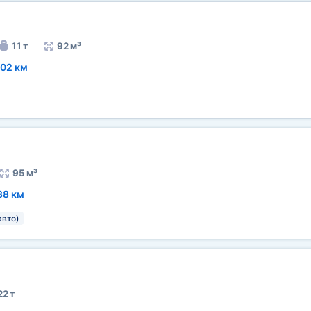
11 т
92 м³
02 км
95 м³
88 км
авто)
22 т