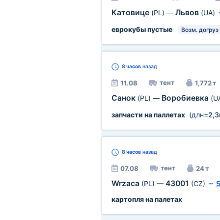
Катовице
Львов
(PL)
—
(UA)
еврокубы пустые
Возм. догруз
8 часов
назад
тент
11.08
1,772 т
Санок
Воробиевка
(PL)
—
(U
запчасти на паллетах
(длн=
2,
8 часов
назад
тент
07.08
24 т
Wrzaca
43001
(PL)
—
(CZ)
~
5
картопля на палетах