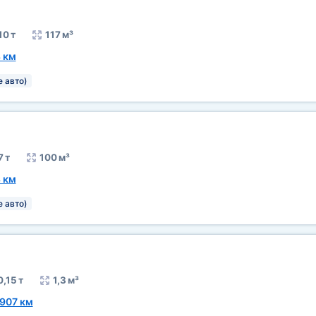
10 т
117 м³
 км
е авто)
7 т
100 м³
 км
е авто)
0,15 т
1,3 м³
907 км