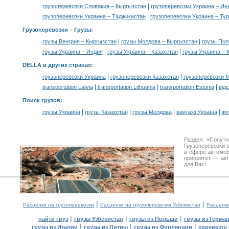
|
грузоперевозки Словакия – Кыргызстан
грузоперевозки Украина – Ин
|
грузоперевозки Украина – Таджикистан
грузоперевозки Украина – Ту
Грузоперевозки –
Грузы
:
|
|
грузы Венгрия – Кыргызстан
грузы Молдова – Кыргызстан
грузы Пол
|
|
грузы Украина – Индия
грузы Украина – Казахстан
грузы Украина – 
DELLA в других странах
:
|
|
грузоперевозки Украина
грузоперевозки Казахстан
грузоперевозки 
|
|
|
transportation Latvia
transportation Lithuania
transportation Estonia
від
Поиск грузов
:
|
|
|
|
грузы Украина
грузы Казахстан
грузы Молдова
вантажі Україна
жү
Раздел «Попутн
Грузоперевозки 
в сфере автомо
приоритет — акт
для Вас!
|
|
Расценки на грузоперевозки
Расценки на грузоперевозки Узбекистан
Расценк
|
|
|
найти груз
грузы Узбекистан
грузы из Польши
грузы из Герма
|
|
|
грузы из Италии
грузы из Литвы
грузы из Финляндии
перевезти 