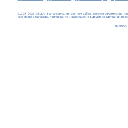
©1995–2026 DELLA. Все содержание данного сайта, включая оформление, стил
Все права защищены.
Копирование и размещение в других средствах информа
0.09(aws2)
100826-05:02:10
ДЕЛЛА®