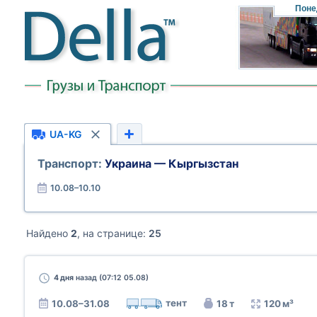
Поне
UA-KG
Транспорт:
Украина — Кыргызстан
10.08–10.10
Найдено
2
, на странице:
25
4 дня
назад (07:12 05.08)
тент
10.08–31.08
18 т
120 м³