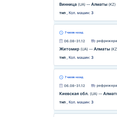
Винница
Алматы
(UA)
—
(KZ)
тнп
, Кол. машин:
3
7 часов
назад
рефрижера
06.08–31.12
Житомир
Алматы
(UA)
—
(KZ
тнп
, Кол. машин:
3
7 часов
назад
рефрижера
06.08–31.12
Киевская обл.
Алма
(UA)
—
тнп
, Кол. машин:
3