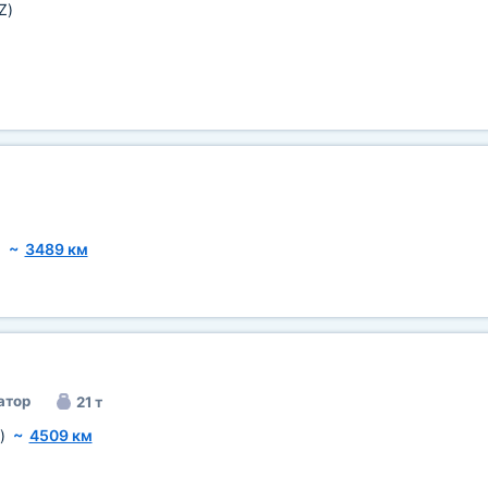
Z)
)
~
3489 км
атор
21 т
)
~
4509 км