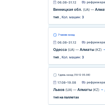
рефрижера
06.08–31.12
Винницкая обл.
Алм
(UA)
—
тнп
, Кол. машин:
3
7 часов
назад
рефрижера
06.08–31.12
Одесса
Алматы
(UA)
—
(KZ)
тнп
, Кол. машин:
3
1 день
назад (10:12 05.08)
рефрижера
17.08–19.08
Львов
Алматы
(UA)
—
(KZ)
~
тнп на паллетах