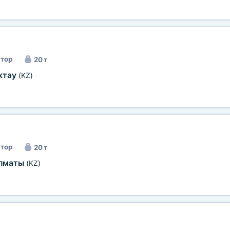
тор
20 т
ктау
(KZ)
тор
20 т
лматы
(KZ)