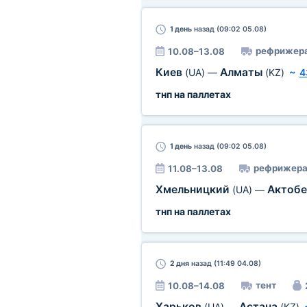
1 день
назад (09:02 05.08)
рефрижер
10.08–13.08
Киев
Алматы
(UA)
—
(KZ)
~
4
тнп на паллетах
1 день
назад (09:02 05.08)
рефрижера
11.08–13.08
Хмельницкий
Актоб
(UA)
—
тнп на паллетах
2 дня
назад (11:49 04.08)
тент
10.08–14.08
Харьков
Астана
(UA)
—
(KZ)