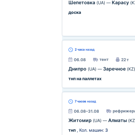
Шепетовка
Карасу
(UA)
—
(K
доска
2 часа
назад
тент
06.08
22 т
Днипро
Заречное
(UA)
—
(KZ
тнп на паллетах
7 часов
назад
рефрижер
06.08–31.08
Житомир
Алматы
(UA)
—
(KZ
тнп
, Кол. машин:
3