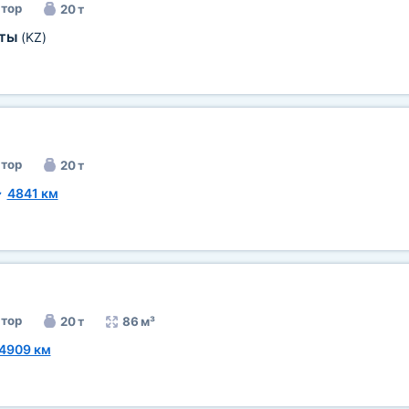
тор
20 т
аты
(KZ)
тор
20 т
~
4841 км
тор
20 т
86 м³
4909 км