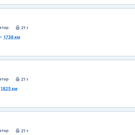
атор
21 т
~
1738 км
атор
21 т
~
1825 км
атор
21 т