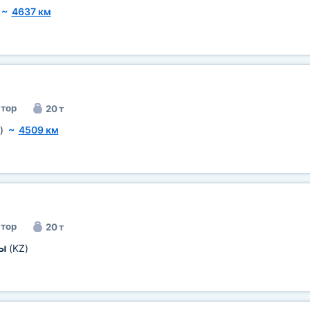
~
4637 км
тор
20 т
)
~
4509 км
тор
20 т
ты
(KZ)