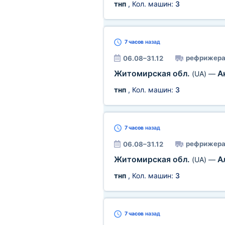
тнп
, Кол. машин:
3
7 часов
назад
рефрижера
06.08–31.12
Житомирская обл.
А
(UA)
—
тнп
, Кол. машин:
3
7 часов
назад
рефрижера
06.08–31.12
Житомирская обл.
А
(UA)
—
тнп
, Кол. машин:
3
7 часов
назад