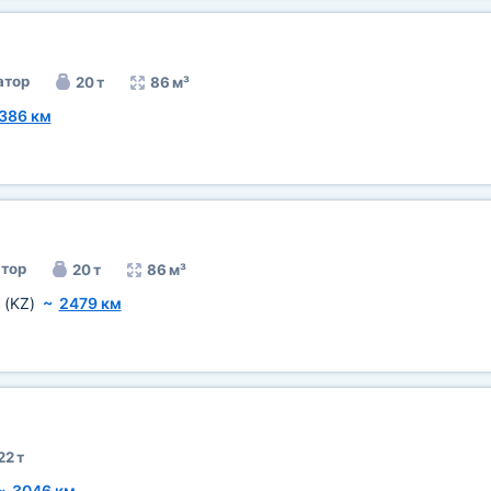
атор
20 т
86 м³
386 км
тор
20 т
86 м³
е
(KZ)
~
2479 км
22 т
~
3046 км