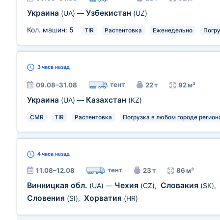
Украина
Узбекистан
(UA)
—
(UZ)
Кол. машин:
5
TIR
Растентовка
Еженедельно
Погру
3 часа
назад
тент
09.08–31.08
22 т
92 м³
Украина
Казахстан
(UA)
—
(KZ)
CMR
TIR
Растентовка
Погрузка в любом городе регион
4 часа
назад
тент
11.08–12.08
23 т
86 м³
Винницкая обл.
Чехия
Словакия
(UA)
—
(CZ)
,
(SK)
,
Словения
Хорватия
(SI)
,
(HR)