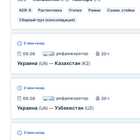
ADR: 8
Растентовка
Уголки
Ремни
Съемн. стойки
Сборный груз (консолидация)
2 часа
назад
рефрижератор
09.08
20 т
Украина
Казахстан
(UA)
—
(KZ)
2 часа
назад
рефрижератор
09.08
20 т
Украина
Узбекистан
(UA)
—
(UZ)
3 часа
назад