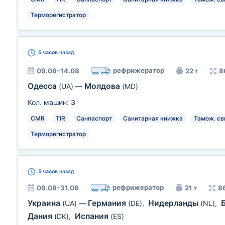
Терморегистратор
5 часов
назад
рефрижератор
09.08–14.08
22 т
8
Одесса
Молдова
(UA)
—
(MD)
Кол. машин:
3
CMR
TIR
Санпаспорт
Санитарная книжка
Тамож. св
Терморегистратор
5 часов
назад
рефрижератор
09.08–31.08
21 т
8
Украина
Германия
Нидерланды
(UA)
—
(DE)
,
(NL)
,
Дания
Испания
(DK)
,
(ES)