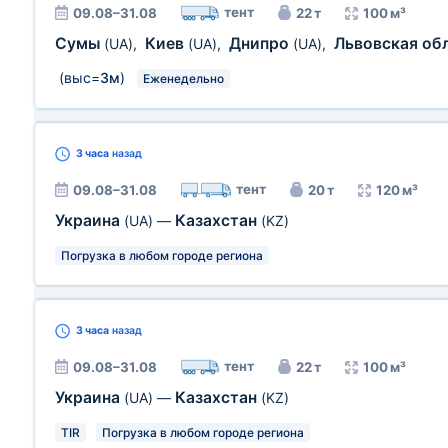
тент
09.08–31.08
22 т
100 м³
Сумы
Киев
Днипро
Львовская об
(UA)
,
(UA)
,
(UA)
,
(выс=
3м
)
Еженедельно
3 часа
назад
тент
09.08–31.08
20 т
120 м³
Украина
Казахстан
(UA)
—
(KZ)
Погрузка в любом городе региона
3 часа
назад
тент
09.08–31.08
22 т
100 м³
Украина
Казахстан
(UA)
—
(KZ)
TIR
Погрузка в любом городе региона