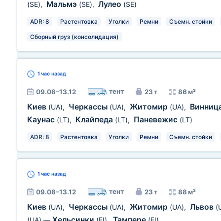
Мальмэ
Лулео
(SE)
,
(SE)
,
(SE)
ADR: 8
Растентовка
Уголки
Ремни
Съемн. стойки
Сборный груз (консолидация)
1 час
назад
тент
09.08–13.12
23 т
86 м³
Киев
Черкассы
Житомир
Винниц
(UA)
,
(UA)
,
(UA)
,
Каунас
Клайпеда
Паневежис
(LT)
,
(LT)
,
(LT)
ADR: 8
Растентовка
Уголки
Ремни
Съемн. стойки
1 час
назад
тент
09.08–13.12
23 т
88 м³
Киев
Черкассы
Житомир
Львов
(UA)
,
(UA)
,
(UA)
,
(
Хельсинки
Тампере
(UA)
—
(FI)
,
(FI)