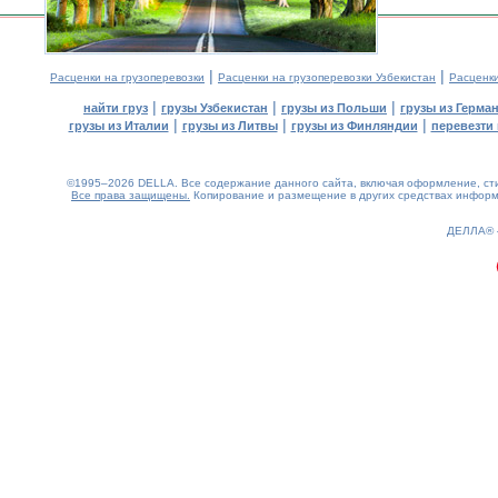
|
|
Расценки на грузоперевозки
Расценки на грузоперевозки Узбекистан
Расценк
|
|
|
найти груз
грузы Узбекистан
грузы из Польши
грузы из Герма
|
|
|
грузы из Италии
грузы из Литвы
грузы из Финляндии
перевезти 
©1995–2026 DELLA. Все содержание данного сайта, включая оформление, стил
Все права защищены.
Копирование и размещение в других средствах информа
0.18(aws2)
090826-14:26:24
ДЕЛЛА®