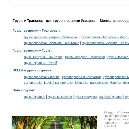
Грузы и Транспорт для грузоперевозки Украина — Монголия, сосе
Грузоперевозки
– Транспорт:
|
грузоперевозки Венгрия – Монголия
грузоперевозки Молдова – Монго
|
грузоперевозки Словакия – Монголия
грузоперевозки Украина – Каза
Грузоперевозки –
Грузы
:
|
|
грузы Венгрия – Монголия
грузы Молдова – Монголия
грузы Польша
грузы Украина – Китай
DELLA в других странах
:
|
|
грузоперевозки Украина
грузоперевозки Казахстан
грузоперевозки 
|
|
|
transportation Latvia
transportation Lithuania
transportation Estonia
від
Поиск грузов
:
|
|
|
|
грузы Украина
грузы Казахстан
грузы Молдова
вантажі Україна
жү
Раздел «Попут
Грузоперевозки 
в сфере автомо
приоритет — акт
для Вас!