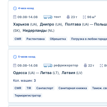
4 часа
назад
тент
09.08–14.08
23 т
96 м³
Харьков
Днипро
Полтава
Поль
(UA)
,
(UA)
,
(UA)
—
Нидерланды
(SK)
,
(NL)
CMR
Растентовка
Обрешетка
Погрузка в любом городе
5 часов
назад
рефрижератор
09.08–14.08
22 т
8
Одесса
Литва
Латвия
(UA)
—
(LT)
,
(LV)
Кол. машин:
3
CMR
TIR
Санпаспорт
Санитарная книжка
Тамож. св
Терморегистратор