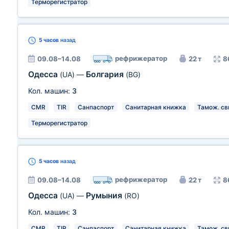
Терморегистратор
5 часов
назад
рефрижератор
09.08–14.08
22 т
8
Одесса
Болгария
(UA)
—
(BG)
Кол. машин:
3
CMR
TIR
Санпаспорт
Санитарная книжка
Тамож. св
Терморегистратор
5 часов
назад
рефрижератор
09.08–14.08
22 т
8
Одесса
Румыния
(UA)
—
(RO)
Кол. машин:
3
CMR
TIR
Санпаспорт
Санитарная книжка
Тамож. св