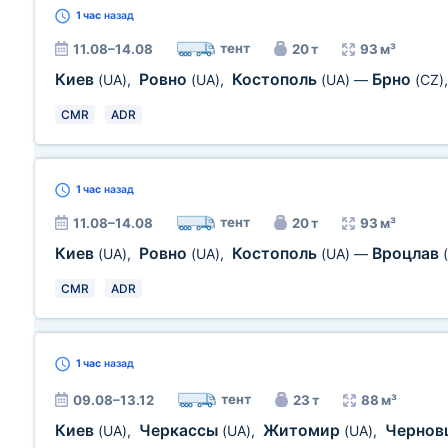
1 час
назад
тент
11.08–14.08
20 т
93 м³
Киев
Ровно
Костополь
Брно
(UA)
,
(UA)
,
(UA)
—
(CZ)
CMR
ADR
1 час
назад
тент
11.08–14.08
20 т
93 м³
Киев
Ровно
Костополь
Вроцлав
(UA)
,
(UA)
,
(UA)
—
CMR
ADR
1 час
назад
тент
09.08–13.12
23 т
88 м³
Киев
Черкассы
Житомир
Черно
(UA)
,
(UA)
,
(UA)
,