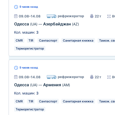
5 часов
назад
рефрижератор
09.08–14.08
22 т
8
Одесса
Азербайджан
(UA)
—
(AZ)
Кол. машин:
3
CMR
TIR
Санпаспорт
Санитарная книжка
Тамож. св
Терморегистратор
5 часов
назад
рефрижератор
09.08–14.08
22 т
8
Одесса
Армения
(UA)
—
(AM)
Кол. машин:
3
CMR
TIR
Санпаспорт
Санитарная книжка
Тамож. св
Терморегистратор