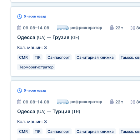
5 часов
назад
рефрижератор
09.08–14.08
22 т
8
Одесса
Грузия
(UA)
—
(GE)
Кол. машин:
3
CMR
TIR
Санпаспорт
Санитарная книжка
Тамож. св
Терморегистратор
5 часов
назад
рефрижератор
09.08–14.08
22 т
8
Одесса
Турция
(UA)
—
(TR)
Кол. машин:
3
CMR
TIR
Санпаспорт
Санитарная книжка
Тамож. св