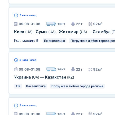
3 часа
назад
тент
09.08–31.08
22 т
92 м³
Киев
Сумы
Житомир
Стамбул
(UA)
,
(UA)
,
(UA)
—
(T
Кол. машин:
5
Еженедельно
Погрузка в любом городе ре
3 часа
назад
тент
09.08–31.08
22 т
92 м³
Украина
Казахстан
(UA)
—
(KZ)
TIR
Растентовка
Погрузка в любом городе региона
3 часа
назад
тент
09.08–31.08
22 т
92 м³