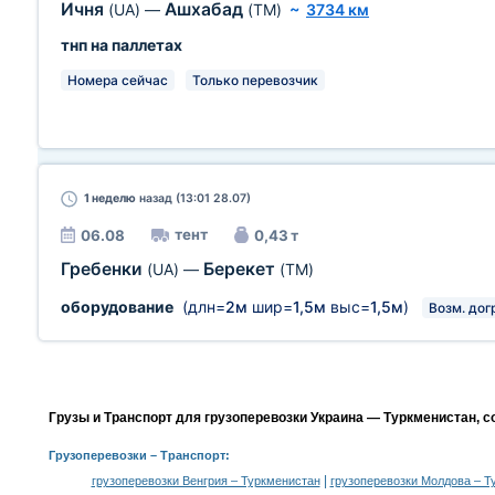
Ичня
Ашхабад
(UA)
—
(TM)
~
3734 км
тнп на паллетах
Номера сейчас
Только перевозчик
1 неделю
назад (13:01 28.07)
тент
06.08
0,43 т
Гребенки
Берекет
(UA)
—
(TM)
оборудование
(длн=
2м
шир=
1,5м
выс=
1,5м
)
Возм. дог
Грузы и Транспорт для грузоперевозки Украина — Туркменистан, 
Грузоперевозки
– Транспорт:
|
грузоперевозки Венгрия – Туркменистан
грузоперевозки Молдова – Т