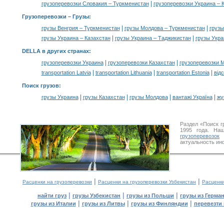
|
грузоперевозки Словакия – Туркменистан
грузоперевозки Украина – 
Грузоперевозки –
Грузы
:
|
|
грузы Венгрия – Туркменистан
грузы Молдова – Туркменистан
грузы
|
|
грузы Украина – Казахстан
грузы Украина – Таджикистан
грузы Укра
DELLA в других странах
:
|
|
грузоперевозки Украина
грузоперевозки Казахстан
грузоперевозки 
|
|
|
transportation Latvia
transportation Lithuania
transportation Estonia
від
Поиск грузов
:
|
|
|
|
грузы Украина
грузы Казахстан
грузы Молдова
вантажі Україна
жү
Раздел «Поиск г
1995 года. На
грузоперевозок
У
актуальность ин
|
|
Расценки на грузоперевозки
Расценки на грузоперевозки Узбекистан
Расценк
|
|
|
найти груз
грузы Узбекистан
грузы из Польши
грузы из Герма
|
|
|
грузы из Италии
грузы из Литвы
грузы из Финляндии
перевезти 