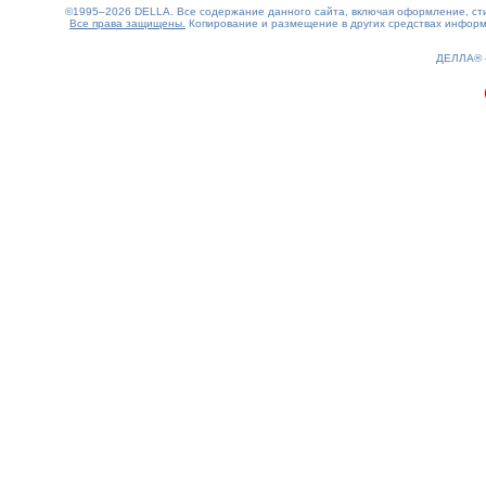
©1995–2026 DELLA. Все содержание данного сайта, включая оформление, стил
Все права защищены.
Копирование и размещение в других средствах информа
0.14(aws3)
060826-18:03:33
ДЕЛЛА®