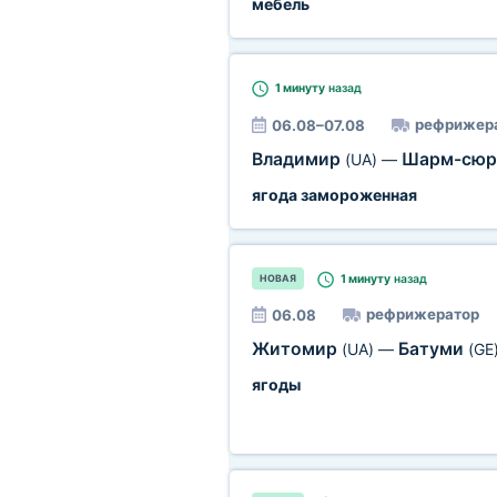
мебель
1 минуту
назад
рефрижер
06.08–07.08
Владимир
Шарм-сюр
(UA)
—
ягода замороженная
1 минуту
назад
НОВАЯ
рефрижератор
06.08
Житомир
Батуми
(UA)
—
(GE
ягоды