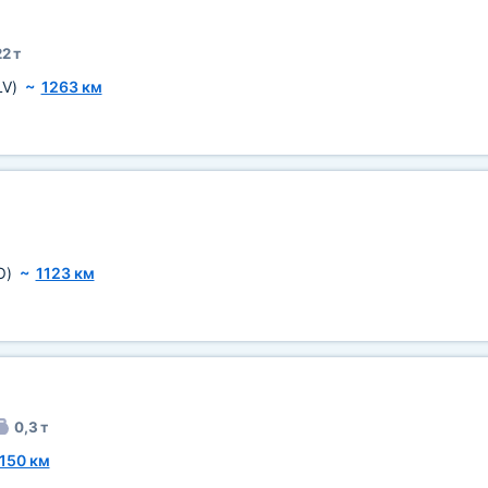
2 т
LV)
~
1263 км
O)
~
1123 км
0,3 т
150 км