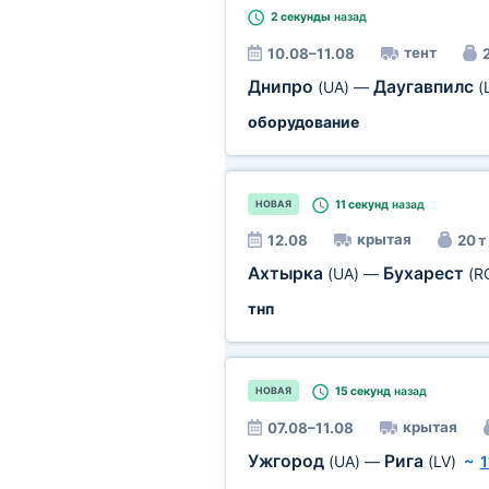
2 секунды
назад
тент
10.08–11.08
2
Днипро
Даугавпилс
(UA)
—
(
оборудование
11 секунд
назад
НОВАЯ
крытая
12.08
20 т
Ахтырка
Бухарест
(UA)
—
(R
тнп
15 секунд
назад
НОВАЯ
крытая
07.08–11.08
Ужгород
Рига
(UA)
—
(LV)
~
1