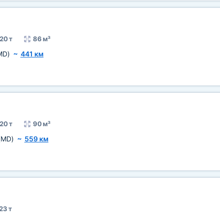
20 т
86 м³
MD)
~
441 км
20 т
90 м³
(MD)
~
559 км
23 т