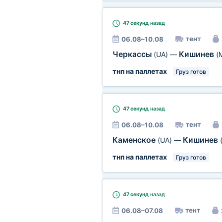
47 секунд
назад
тент
06.08–10.08
Черкассы
Кишинев
(UA)
—
(
тнп на паллетах
Груз готов
47 секунд
назад
тент
06.08–10.08
Каменское
Кишинев
(UA)
—
тнп на паллетах
Груз готов
47 секунд
назад
тент
06.08–07.08