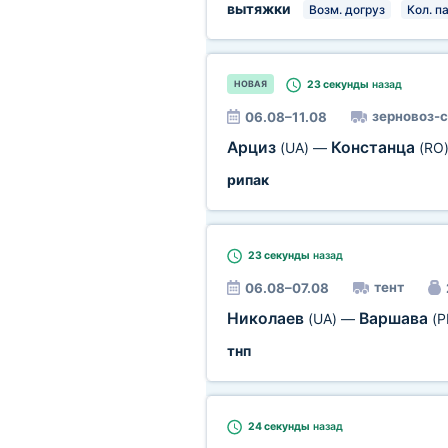
вытяжки
Возм. догруз
Кол. па
23 секунды
назад
НОВАЯ
зерновоз-
06.08–11.08
Арциз
Констанца
(UA)
—
(RO
рипак
23 секунды
назад
тент
06.08–07.08
Николаев
Варшава
(UA)
—
(P
тнп
24 секунды
назад