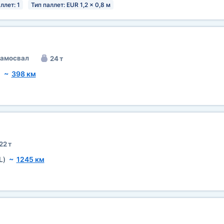
ллет: 1
Тип паллет: EUR 1,2 x 0,8 м
самосвал
24 т
)
~
398 км
22 т
L)
~
1245 км