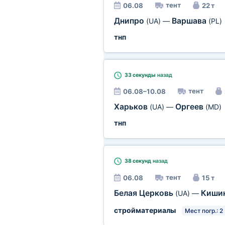
тент
06.08
22 т
Днипро
Варшава
(UA)
—
(PL)
тнп
33 секунды
назад
тент
06.08–10.08
Харьков
Оргеев
(UA)
—
(MD)
тнп
38 секунд
назад
тент
06.08
15 т
Белая Церковь
Киши
(UA)
—
стройматериалы
Мест погр.: 2