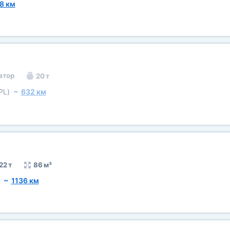
8 км
атор
20 т
PL)
~
632 км
22 т
86 м³
~
1136 км