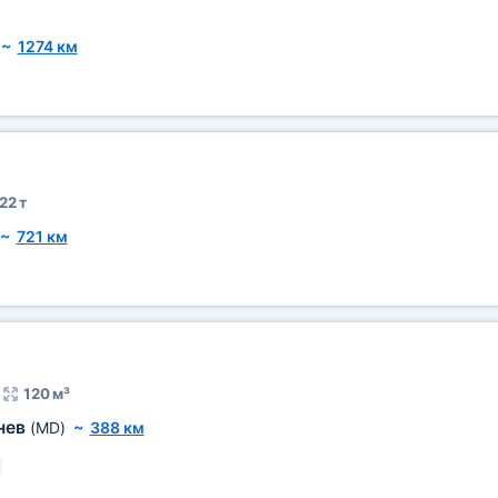
~
1274 км
22 т
~
721 км
120 м³
нев
(MD)
~
388 км