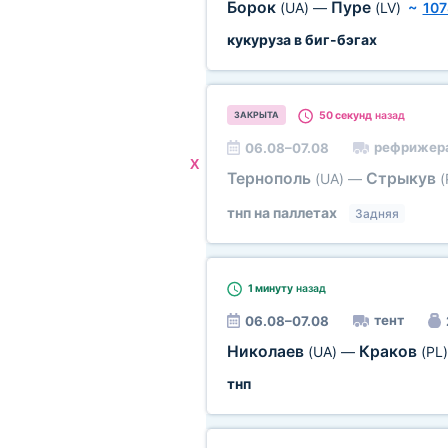
Борок
Пуре
(UA)
—
(LV)
~
107
кукуруза в биг-бэгах
50 секунд
назад
ЗАКРЫТА
рефрижер
06.08–07.08
X
Тернополь
Стрыкув
(UA)
—
(
тнп на паллетах
Задняя
1 минуту
назад
тент
06.08–07.08
Николаев
Краков
(UA)
—
(PL)
тнп