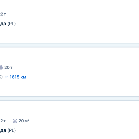
2 т
ада
(PL)
20 т
K)
~
1615 км
2 т
20 м³
ада
(PL)