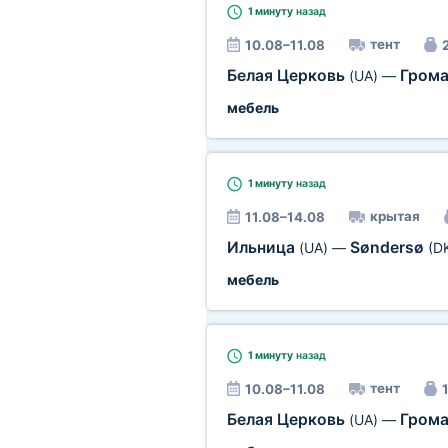
1 минуту
назад
тент
10.08–11.08
2
Белая Церковь
Гром
(UA)
—
мебель
1 минуту
назад
крытая
11.08–14.08
Ильница
Søndersø
(UA)
—
(D
мебель
1 минуту
назад
тент
10.08–11.08
1
Белая Церковь
Гром
(UA)
—