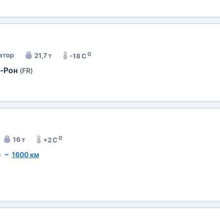
0
атор
21,7 т
-18 C
-Рон
(FR)
0
16 т
+2 C
)
~
1600 км