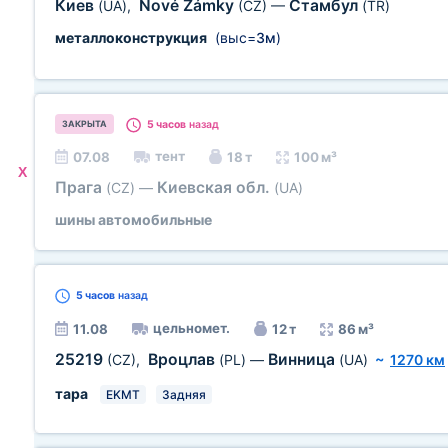
Киев
Nové Zámky
Стамбул
(UA)
,
(CZ)
—
(TR)
металлоконструкция
(выс=
3м
)
5 часов
назад
ЗАКРЫТА
тент
07.08
18 т
100 м³
X
Прага
Киевская обл.
(CZ)
—
(UA)
шины автомобильные
5 часов
назад
цельномет.
11.08
12 т
86 м³
25219
Вроцлав
Винница
(CZ)
,
(PL)
—
(UA)
~
1270 км
тара
EKMT
Задняя