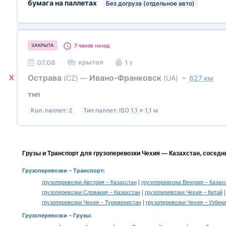
бумага на паллетах
Без догруза (отдельное авто)
7 часов
назад
ЗАКРЫТА
крытая
07.08
1 т
Острава
Ивано-Франковск
X
(CZ)
—
(UA)
~
627 км
тнп
Кол. паллет: 2
Тип паллет: ISO 1,1 x 1,1 м
Грузы и Транспорт для грузоперевозки Чехия — Казахстан, соседн
Грузоперевозки
– Транспорт:
|
грузоперевозки Австрия – Казахстан
грузоперевозки Венгрия – Казах
|
грузоперевозки Словакия – Казахстан
грузоперевозки Чехия – Китай
|
грузоперевозки Чехия – Туркменистан
грузоперевозки Чехия – Узбек
Грузоперевозки –
Грузы
: