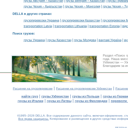
|
|
грузы Австрия – Казахстан
грузы Венгрия – Казахстан
грузы Германи
|
|
грузы Чехия – Кыргызстан
грузы Чехия – Монголия
грузы Чехия – Т
DELLA в других странах
:
|
|
грузоперевозки Украина
грузоперевозки Казахстан
грузоперевозки 
|
|
|
transportation Latvia
transportation Lithuania
transportation Estonia
від
Поиск грузов
:
|
|
|
|
грузы Украина
грузы Казахстан
грузы Молдова
вантажі Україна
жү
Раздел «Поиск г
года. Наша мис
Узбекистан — Уз
Благодарим за и
|
|
Расценки на грузоперевозки
Расценки на грузоперевозки Узбекистан
Расценк
|
|
|
найти груз
грузы Узбекистан
грузы из Польши
грузы из Герма
|
|
|
грузы из Италии
грузы из Литвы
грузы из Финляндии
перевезти 
©1995–2026 DELLA. Все содержание данного сайта, включая оформление, стил
Все права защищены.
Копирование и размещение в других средствах информа
0.24(aws2)
070826-23:21:44
ДЕЛЛА®