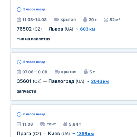
5 часов
назад
крытая
11.08–14.08
20 т
82 м³
76502
Львов
(CZ)
—
(UA)
~
603 км
тнп на паллетах
5 часов
назад
крытая
07.08–10.08
5 т
35601
Павлоград
(CZ)
—
(UA)
~
2046 км
запчасти
6 часов
назад
тент
11.08
5,84 т
Прага
Киев
(CZ)
—
(UA)
~
1396 км