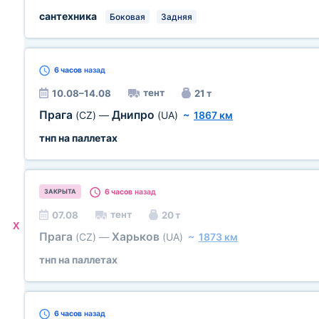
сантехника
Боковая
Задняя
6 часов
назад
тент
10.08–14.08
21 т
Прага
Днипро
(CZ)
—
(UA)
~
1867 км
тнп на паллетах
6 часов
назад
ЗАКРЫТА
тент
07.08
20 т
X
Прага
Харьков
(CZ)
—
(UA)
~
1873 км
тнп на паллетах
6 часов
назад