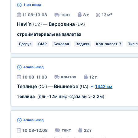
1 час
назад
тент
11.08–13.08
8 т
13 м³
Hevlín
Верховина
(CZ)
—
(UA)
стройматериалы на паллетах
Догруз
CMR
Боковая
Задняя
Кол. паллет: 7
Тип п
4 часа
назад
крытая
10.08–11.08
12 т
Теплице
Вишневое
(CZ)
—
(UA)
~
1442 км
теплица
(длн=
12м
шир=
2,2м
выс=
2,2м
)
4 часа
назад
тент
10.08–12.08
22 т