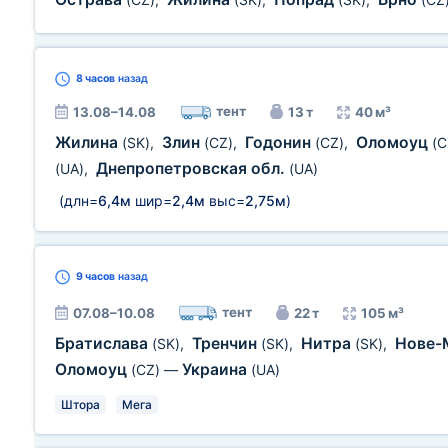
8 часов
назад
тент
13.08–14.08
13 т
40 м³
Жилина
Злин
Годонин
Оломоуц
(SK)
,
(CZ)
,
(CZ)
,
(C
Днепропетровская обл.
(UA)
,
(UA)
(длн=
6,4м
шир=
2,4м
выс=
2,75м
)
9 часов
назад
тент
07.08–10.08
22 т
105 м³
Братислава
Тренчин
Нитра
Нове-
(SK)
,
(SK)
,
(SK)
,
Оломоуц
Украина
(CZ)
—
(UA)
Штора
Мега