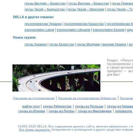
|
|
грузы Австрия – Казахстан
грузы Венгрия – Казахстан
грузы Германи
|
|
грузы Чехия – Кыргызстан
грузы Чехия – Монголия
грузы Чехия – Т
DELLA в других странах
:
|
|
грузоперевозки Украина
грузоперевозки Казахстан
грузоперевозки 
|
|
|
transportation Latvia
transportation Lithuania
transportation Estonia
від
Поиск грузов
:
|
|
|
|
грузы Украина
грузы Казахстан
грузы Молдова
вантажі Україна
жү
Раздел «Попут
Грузоперевозки 
в сфере автомо
приоритет — акт
для Вас!
|
|
Расценки на грузоперевозки
Расценки на грузоперевозки Узбекистан
Расценк
|
|
|
найти груз
грузы Узбекистан
грузы из Польши
грузы из Герма
|
|
|
грузы из Италии
грузы из Литвы
грузы из Финляндии
перевезти 
©1995–2026 DELLA. Все содержание данного сайта, включая оформление, стил
Все права защищены.
Копирование и размещение в других средствах информа