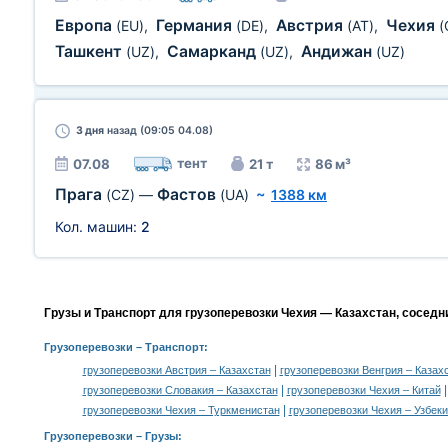
Европа
Германия
Австрия
Чехия
(EU)
,
(DE)
,
(AT)
,
(
Ташкент
Самарканд
Андижан
(UZ)
,
(UZ)
,
(UZ)
3 дня
назад (09:05 04.08)
тент
07.08
21 т
86 м³
Прага
Фастов
(CZ)
—
(UA)
~
1388 км
Кол. машин:
2
Грузы и Транспорт для грузоперевозки Чехия — Казахстан, соседн
Грузоперевозки
– Транспорт:
|
грузоперевозки Австрия – Казахстан
грузоперевозки Венгрия – Казах
|
грузоперевозки Словакия – Казахстан
грузоперевозки Чехия – Китай
|
грузоперевозки Чехия – Туркменистан
грузоперевозки Чехия – Узбек
Грузоперевозки –
Грузы
: