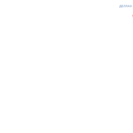
0.2(aws3)
070826-20:13:31
ДЕЛЛА®