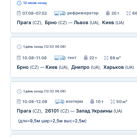
12 часов
назад
рефрижератор
07.08–07.02
20 т
86
Прага
Брно
Львов
Киев
(CZ)
,
(CZ)
—
(UA)
,
(UA)
1 день
назад (12:52 06.08)
тент
10.08–11.08
22 т
86 м³
Брно
Киев
Днипро
Харьков
(CZ)
—
(UA)
,
(UA)
,
(UA)
1 день
назад (12:32 06.08)
изотерм
10.08–12.08
10 т
50 м³
Прага
26101
Запад Украины
(CZ)
,
(CZ)
—
(UA)
(длн=
9,5м
шир=
2,5м
выс=
2,5м
)