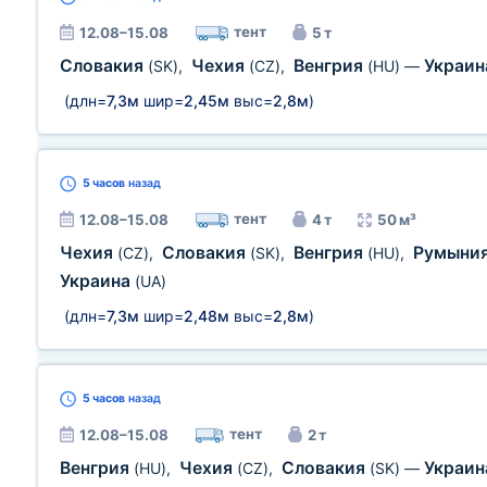
тент
12.08–15.08
5 т
Словакия
Чехия
Венгрия
Украи
(SK)
,
(CZ)
,
(HU)
—
(длн=
7,3м
шир=
2,45м
выс=
2,8м
)
5 часов
назад
тент
12.08–15.08
4 т
50 м³
Чехия
Словакия
Венгрия
Румыни
(CZ)
,
(SK)
,
(HU)
,
Украина
(UA)
(длн=
7,3м
шир=
2,48м
выс=
2,8м
)
5 часов
назад
тент
12.08–15.08
2 т
Венгрия
Чехия
Словакия
Украи
(HU)
,
(CZ)
,
(SK)
—