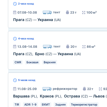
2 часа
назад
тент
07.08–10.08
23 т
100 м³
Прага
Украина
(CZ)
—
(UA)
4 часа
назад
тент
13.08–14.08
20 т
86 м³
Прага
Брно
Украина
(CZ)
,
(CZ)
—
(UA)
CMR
Боковая
Верхняя
5 часов
назад
рефрижератор
11.08–25.09
22 т
92
Варшава
Краков
Острава
Львов
(PL)
,
(PL)
,
(CZ)
—
TIR
ADR: 1-9
EKMT
Задняя
Терморегистратор