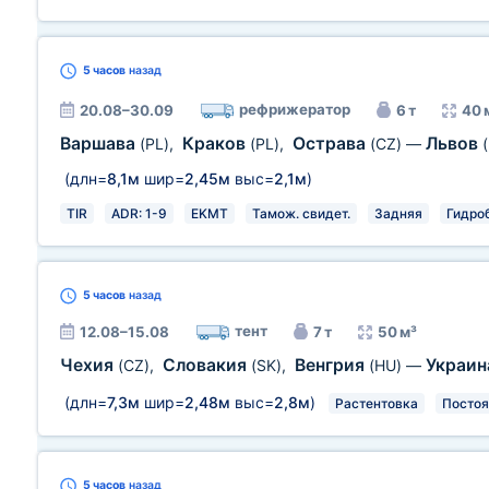
5 часов
назад
рефрижератор
20.08–30.09
6 т
40 
Варшава
Краков
Острава
Львов
(PL)
,
(PL)
,
(CZ)
—
(длн=
8,1м
шир=
2,45м
выс=
2,1м
)
TIR
ADR: 1-9
EKMT
Тамож. свидет.
Задняя
Гидро
5 часов
назад
тент
12.08–15.08
7 т
50 м³
Чехия
Словакия
Венгрия
Украи
(CZ)
,
(SK)
,
(HU)
—
(длн=
7,3м
шир=
2,48м
выс=
2,8м
)
Растентовка
Постоя
5 часов
назад