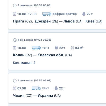
1 день
назад (08:59 06.08)
рефрижератор
10.08–12.08
22 т
Прага
Дрезден
Львов
Киев
(CZ)
,
(DE)
—
(UA)
,
(UA)
1 день
назад (07:22 06.08)
тент
18.08
22 т
94 м³
Колин
Киевская обл.
(CZ)
—
(UA)
Кол. машин:
2
1 день
назад (06:56 06.08)
тент
07.08
22 т
Чехия
Украина
(CZ)
—
(UA)