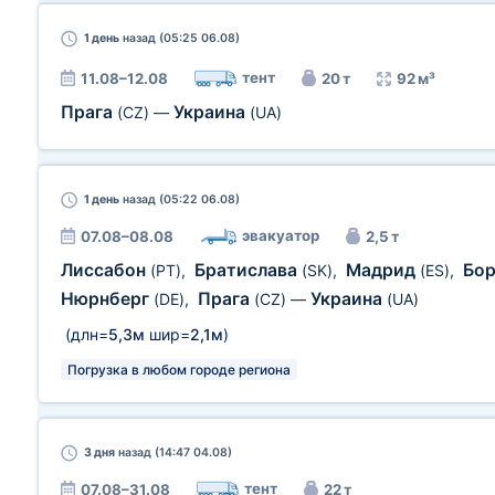
1 день
назад (05:25 06.08)
тент
11.08–12.08
20 т
92 м³
Прага
Украина
(CZ)
—
(UA)
1 день
назад (05:22 06.08)
эвакуатор
07.08–08.08
2,5 т
Лиссабон
Братислава
Мадрид
Бо
(PT)
,
(SK)
,
(ES)
,
Нюрнберг
Прага
Украина
(DE)
,
(CZ)
—
(UA)
(длн=
5,3м
шир=
2,1м
)
Погрузка в любом городе региона
3 дня
назад (14:47 04.08)
тент
07.08–31.08
22 т