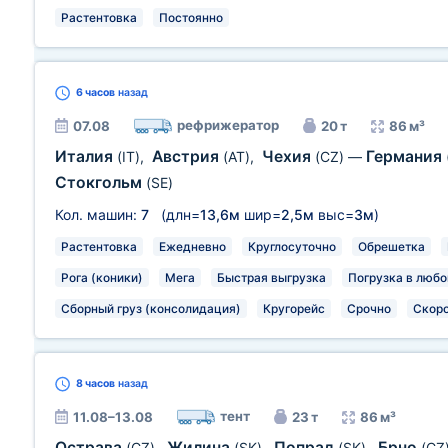
Растентовка
Постоянно
6 часов
назад
рефрижератор
07.08
20 т
86 м³
Италия
Австрия
Чехия
Германия
(IT)
,
(AT)
,
(CZ)
—
Стокгольм
(SE)
Кол. машин:
7
(длн=
13,6м
шир=
2,5м
выс=
3м
)
Растентовка
Ежедневно
Круглосуточно
Обрешетка
Рога (коники)
Мега
Быстрая выгрузка
Погрузка в любо
Сборный груз (консолидация)
Кругорейс
Срочно
Скор
8 часов
назад
тент
11.08–13.08
23 т
86 м³
Острава
Жилина
Попрад
Брно
(CZ)
,
(SK)
,
(SK)
,
(CZ