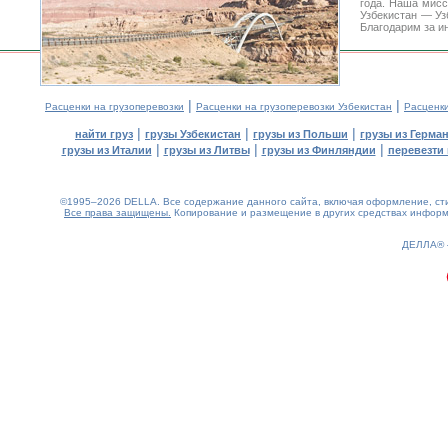
года. Наша мис
Узбекистан — Уз
Благодарим за и
|
|
Расценки на грузоперевозки
Расценки на грузоперевозки Узбекистан
Расценк
|
|
|
найти груз
грузы Узбекистан
грузы из Польши
грузы из Герма
|
|
|
грузы из Италии
грузы из Литвы
грузы из Финляндии
перевезти 
©1995–2026 DELLA. Все содержание данного сайта, включая оформление, стил
Все права защищены.
Копирование и размещение в других средствах информа
0.14(aws3)
070826-09:05:17
ДЕЛЛА®