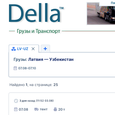
Пя
LV-UZ
Грузы:
Латвия — Узбекистан
07.08–07.10
Найдено
1
, на странице:
25
3 дня
назад (11:52 03.08)
тент
07.08
20 т