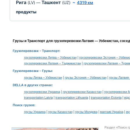
Рига
Ташкент
(LV)
—
(UZ)
~
4319 км
продукты
Грузы и Транспорт для грузоперевозки Латвия — Узбекистан, сосе
Грузоперевозки
– Транспорт:
|
грузоперевозки Литва – Узбекистан
грузоперевозки Эстония – Узбеки
|
грузоперевозки Латвия – Таджикистан
грузоперевозки Латвия – Турк
Грузоперевозки –
Грузы
:
|
|
грузы Литва – Узбекистан
грузы Эстония – Узбекистан
грузы Латвия 
DELLA в других странах
:
|
|
грузоперевозки Украина
грузоперевозки Казахстан
грузоперевозки 
|
|
|
transportation Latvia
transportation Lithuania
transportation Estonia
від
Поиск грузов
:
|
|
|
|
грузы Украина
грузы Казахстан
грузы Молдова
вантажі Україна
жү
Раздел «Поиск г