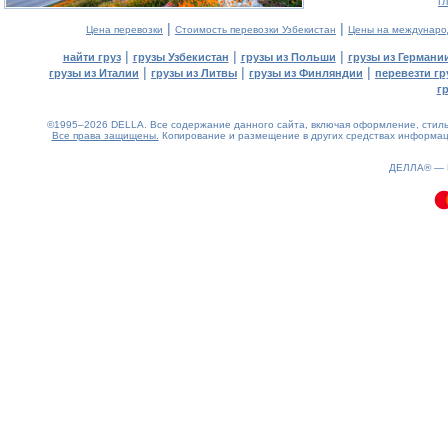
г
|
|
Цена перевозки
Стоимость перевозки Узбекистан
Цены на междунаро
|
|
|
найти груз
грузы Узбекистан
грузы из Польши
грузы из Германи
|
|
|
грузы из Италии
грузы из Литвы
грузы из Финляндии
перевезти гр
г
©1995–2026 DELLA. Все содержание данного сайта, включая оформление, стиль 
Все права защищены.
Копирование и размещение в других средствах информаци
0.1(aws2)
060826-22:58:38
ДЕЛЛА® —