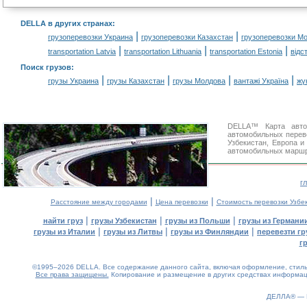
DELLA в других странах
:
|
|
грузоперевозки Украина
грузоперевозки Казахстан
грузоперевозки М
|
|
|
transportation Latvia
transportation Lithuania
transportation Estonia
відс
Поиск грузов
:
|
|
|
|
грузы Украина
грузы Казахстан
грузы Молдова
вантажі Україна
жү
DELLA™ Карта авто
автомобильных перев
Узбекистан, Европа и
автомобильных маршру
г
|
|
Расстояние между городами
Цена перевозки
Стоимость перевозки Узбе
|
|
|
найти груз
грузы Узбекистан
грузы из Польши
грузы из Германи
|
|
|
грузы из Италии
грузы из Литвы
грузы из Финляндии
перевезти гр
г
©1995–2026 DELLA. Все содержание данного сайта, включая оформление, стиль 
Все права защищены.
Копирование и размещение в других средствах информаци
0.07(aws2)
090826-12:23:21
ДЕЛЛА® —