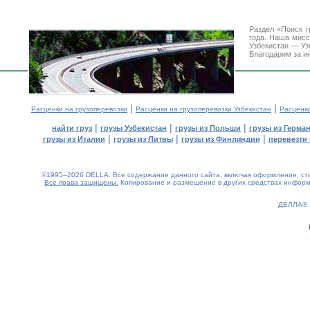
Раздел «Поиск 
года. Наша мис
Узбекистан — Уз
Благодарим за и
|
|
Расценки на грузоперевозки
Расценки на грузоперевозки Узбекистан
Расценк
|
|
|
найти груз
грузы Узбекистан
грузы из Польши
грузы из Герма
|
|
|
грузы из Италии
грузы из Литвы
грузы из Финляндии
перевезти 
©1995–2026 DELLA. Все содержание данного сайта, включая оформление, стил
Все права защищены.
Копирование и размещение в других средствах информа
0.19(aws2)
080826-08:27:38
ДЕЛЛА®