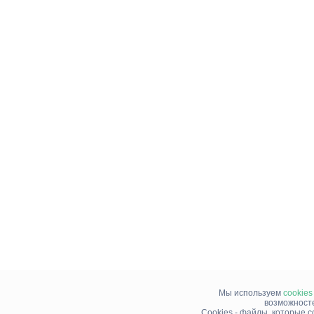
Мы используем
cookies
возможносте
Cookies - файлы, которые 