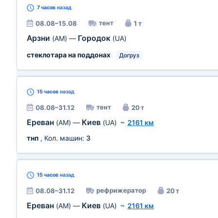
7 часов
назад
тент
08.08–15.08
1 т
Арзни
Городок
(AM)
—
(UA)
стеклотара на поддонах
Догруз
15 часов
назад
тент
08.08–31.12
20 т
Ереван
Киев
(AM)
—
(UA)
~
2161 км
тнп
, Кол. машин:
3
15 часов
назад
рефрижератор
08.08–31.12
20 т
Ереван
Киев
(AM)
—
(UA)
~
2161 км