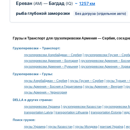
Ереван
Багдад
(AM)
—
(IQ)
~
1257 км
рыба глубокой заморозки
Без догруза (отдельное авто)
Грузы и Транспорт для грузоперевозки Армения — Сербия, соседн
Грузоперевозки
– Транспорт:
|
грузоперевозки Азербайджан – Сербия
грузоперевозки Грузия – Серб
|
грузоперевозки Армения – Болгария
грузоперевозки Армения – Босни
|
грузоперевозки Армения – Румыния
грузоперевозки Армения – Хорва
Грузоперевозки –
Грузы
:
|
|
грузы Азербайджан – Сербия
грузы Грузия – Сербия
грузы Турция –
|
|
грузы Армения – Босния и Герцеговина
грузы Армения – Венгрия
гр
грузы Армения – Черногория
DELLA в других странах
:
|
|
грузоперевозки Украина
грузоперевозки Казахстан
грузоперевозки 
|
|
|
transportation Latvia
transportation Lithuania
transportation Estonia
від
Поиск грузов
:
|
|
|
|
грузы Украина
грузы Казахстан
грузы Молдова
вантажі Україна
жү