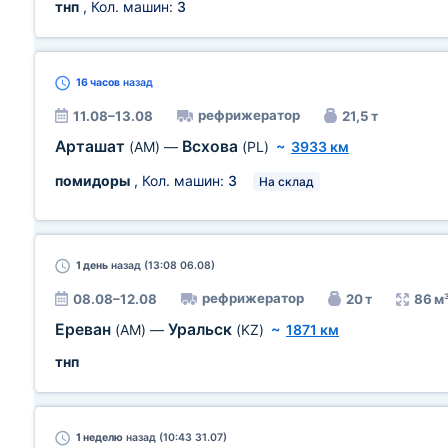
тнп
, Кол. машин:
3
16 часов
назад
рефрижератор
11.08–13.08
21,5 т
Арташат
Всхова
(AM)
—
(PL)
~
3933 км
помидоры
, Кол. машин:
3
На склад
1 день
назад (13:08 06.08)
рефрижератор
08.08–12.08
20 т
86 м
Ереван
Уральск
(AM)
—
(KZ)
~
1871 км
тнп
1 неделю
назад (10:43 31.07)