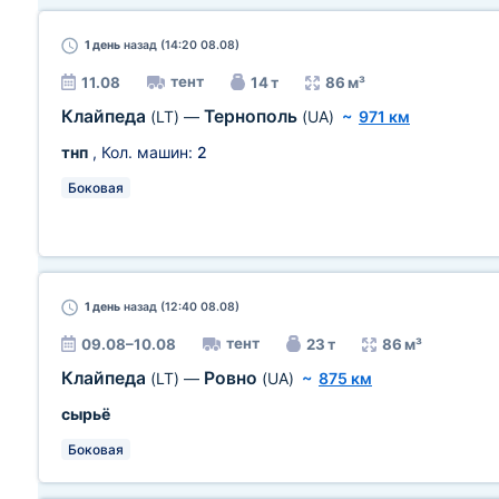
1 день
назад (14:20 08.08)
тент
11.08
14 т
86 м³
Клайпеда
Тернополь
(LT)
—
(UA)
~
971 км
тнп
, Кол. машин:
2
Боковая
1 день
назад (12:40 08.08)
тент
09.08–10.08
23 т
86 м³
Клайпеда
Ровно
(LT)
—
(UA)
~
875 км
сырьё
Боковая