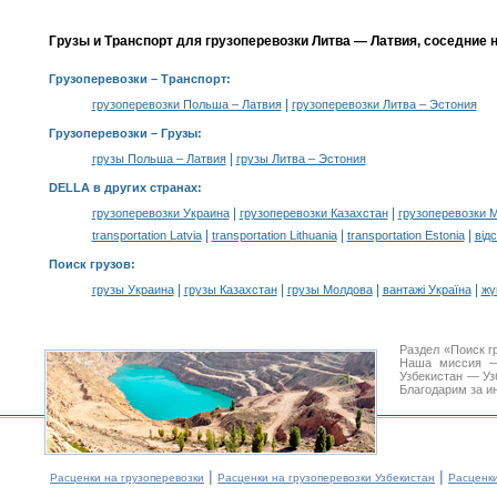
Грузы и Транспорт для грузоперевозки Литва — Латвия, соседние 
Грузоперевозки
– Транспорт:
|
грузоперевозки Польша – Латвия
грузоперевозки Литва – Эстония
Грузоперевозки –
Грузы
:
|
грузы Польша – Латвия
грузы Литва – Эстония
DELLA в других странах
:
|
|
грузоперевозки Украина
грузоперевозки Казахстан
грузоперевозки 
|
|
|
transportation Latvia
transportation Lithuania
transportation Estonia
від
Поиск грузов
:
|
|
|
|
грузы Украина
грузы Казахстан
грузы Молдова
вантажі Україна
жү
Раздел «Поиск г
Наша миссия —
Узбекистан — Уз
Благодарим за и
|
|
Расценки на грузоперевозки
Расценки на грузоперевозки Узбекистан
Расценк