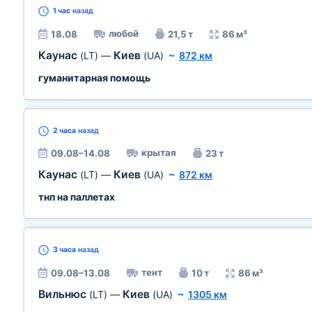
1 час
назад
любой
18.08
21,5 т
86 м³
Каунас
Киев
(LT)
—
(UA)
~
872 км
гуманитарная помощь
2 часа
назад
крытая
09.08–14.08
23 т
Каунас
Киев
(LT)
—
(UA)
~
872 км
тнп на паллетах
3 часа
назад
тент
09.08–13.08
10 т
86 м³
Вильнюс
Киев
(LT)
—
(UA)
~
1305 км