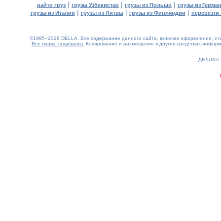
|
|
|
найти груз
грузы Узбекистан
грузы из Польши
грузы из Герма
|
|
|
грузы из Италии
грузы из Литвы
грузы из Финляндии
перевезти 
©1995–2026 DELLA. Все содержание данного сайта, включая оформление, стил
Все права защищены.
Копирование и размещение в других средствах информа
0.18(aws2)
090826-17:47:52
ДЕЛЛА®