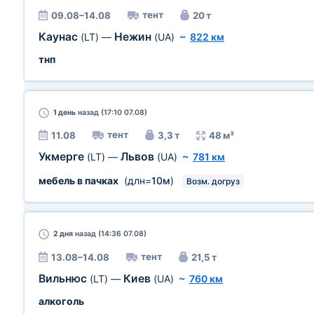
тент
09.08–14.08
20 т
Каунас
Нежин
(LT)
—
(UA)
~
822 км
тнп
1 день
назад (17:10 07.08)
тент
11.08
3,3 т
48 м³
Укмерге
Львов
(LT)
—
(UA)
~
781 км
мебель в пачках
(длн=
10м
)
Возм. догруз
2 дня
назад (14:36 07.08)
тент
13.08–14.08
21,5 т
Вильнюс
Киев
(LT)
—
(UA)
~
760 км
алкоголь