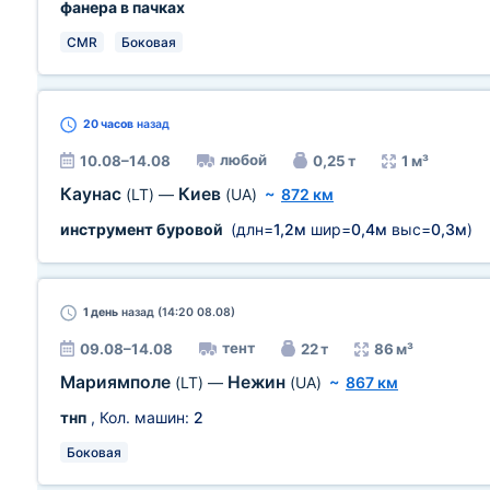
фанера в пачках
CMR
Боковая
20 часов
назад
любой
10.08–14.08
0,25 т
1 м³
Каунас
Киев
(LT)
—
(UA)
~
872 км
инструмент буровой
(длн=
1,2м
шир=
0,4м
выс=
0,3м
)
1 день
назад (14:20 08.08)
тент
09.08–14.08
22 т
86 м³
Мариямполе
Нежин
(LT)
—
(UA)
~
867 км
тнп
, Кол. машин:
2
Боковая