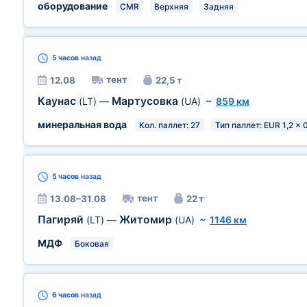
оборудование
CMR
Верхняя
Задняя
5 часов
назад
тент
12.08
22,5 т
Каунас
Мартусовка
(LT)
—
(UA)
~
859 км
минеральная вода
Кол. паллет: 27
Тип паллет: EUR 1,2 x 
5 часов
назад
тент
13.08–31.08
22 т
Пагиряй
Житомир
(LT)
—
(UA)
~
1146 км
МДФ
Боковая
6 часов
назад