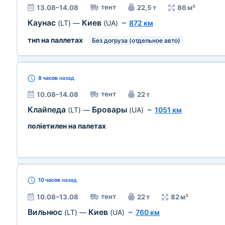
тент
13.08–14.08
22,5 т
86 м³
Каунас
Киев
(LT)
—
(UA)
~
872 км
тнп на паллетах
Без догруза (отдельное авто)
8 часов
назад
тент
10.08–14.08
22 т
Клайпеда
Бровары
(LT)
—
(UA)
~
1051 км
поліетилен на палетах
10 часов
назад
тент
10.08–13.08
22 т
82 м³
Вильнюс
Киев
(LT)
—
(UA)
~
760 км