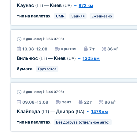
Каунас
Киев
(LT)
—
(UA)
~
872 км
тнп на паллетах
CMR
Задняя
Ежедневно
2 дня
назад (13:56 07.08)
крытая
10.08–12.08
7 т
86 м³
Вильнюс
Киев
(LT)
—
(UA)
~
1305 км
бумага
Груз готов
2 дня
назад (13:44 07.08)
тент
09.08–13.08
22 т
86 м³
Клайпеда
Днипро
(LT)
—
(UA)
~
1478 км
тнп на паллетах
Без догруза (отдельное авто)