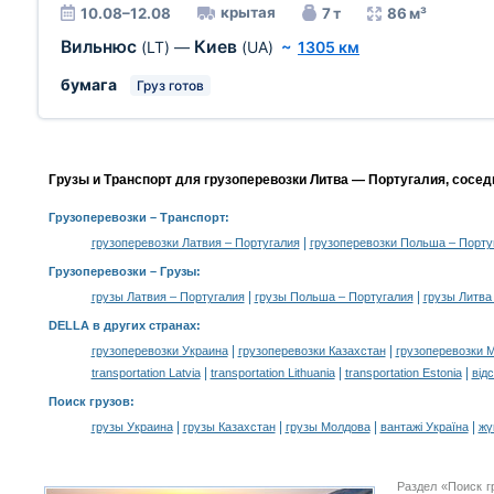
крытая
10.08–12.08
7 т
86 м³
Вильнюс
Киев
(LT)
—
(UA)
~
1305 км
бумага
Груз готов
Грузы и Транспорт для грузоперевозки Литва — Португалия, сосед
Грузоперевозки
– Транспорт:
|
грузоперевозки Латвия – Португалия
грузоперевозки Польша – Порту
Грузоперевозки –
Грузы
:
|
|
грузы Латвия – Португалия
грузы Польша – Португалия
грузы Литва
DELLA в других странах
:
|
|
грузоперевозки Украина
грузоперевозки Казахстан
грузоперевозки 
|
|
|
transportation Latvia
transportation Lithuania
transportation Estonia
від
Поиск грузов
:
|
|
|
|
грузы Украина
грузы Казахстан
грузы Молдова
вантажі Україна
жү
Раздел «Поиск г