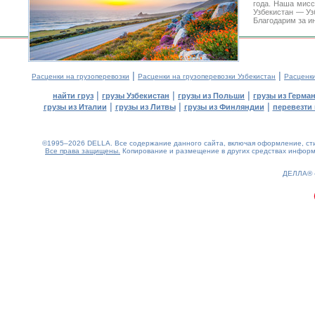
года. Наша мис
Узбекистан — Уз
Благодарим за и
|
|
Расценки на грузоперевозки
Расценки на грузоперевозки Узбекистан
Расценк
|
|
|
найти груз
грузы Узбекистан
грузы из Польши
грузы из Герма
|
|
|
грузы из Италии
грузы из Литвы
грузы из Финляндии
перевезти 
©1995–2026 DELLA. Все содержание данного сайта, включая оформление, стил
Все права защищены.
Копирование и размещение в других средствах информа
0.33(aws3)
080826-18:30:05
ДЕЛЛА®