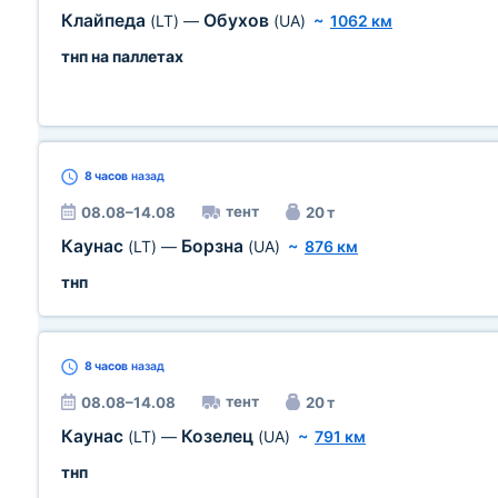
Клайпеда
Обухов
(LT)
—
(UA)
~
1062 км
тнп на паллетах
8 часов
назад
тент
08.08–14.08
20 т
Каунас
Борзна
(LT)
—
(UA)
~
876 км
тнп
8 часов
назад
тент
08.08–14.08
20 т
Каунас
Козелец
(LT)
—
(UA)
~
791 км
тнп