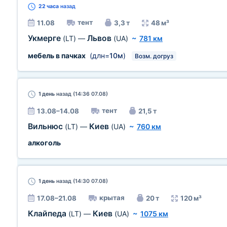
22 часа
назад
тент
11.08
3,3 т
48 м³
Укмерге
Львов
(LT)
—
(UA)
~
781 км
мебель в пачках
(длн=
10м
)
Возм. догруз
1 день
назад (14:36 07.08)
тент
13.08–14.08
21,5 т
Вильнюс
Киев
(LT)
—
(UA)
~
760 км
алкоголь
1 день
назад (14:30 07.08)
крытая
17.08–21.08
20 т
120 м³
Клайпеда
Киев
(LT)
—
(UA)
~
1075 км