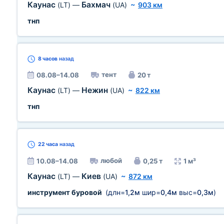
Каунас
Бахмач
(LT)
—
(UA)
~
903 км
тнп
8 часов
назад
тент
08.08–14.08
20 т
Каунас
Нежин
(LT)
—
(UA)
~
822 км
тнп
22 часа
назад
любой
10.08–14.08
0,25 т
1 м³
Каунас
Киев
(LT)
—
(UA)
~
872 км
инструмент буровой
(длн=
1,2м
шир=
0,4м
выс=
0,3м
)