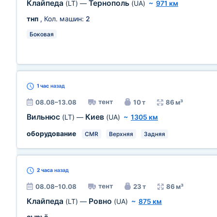
Клайпеда
Тернополь
(LT)
—
(UA)
~
971 км
тнп
, Кол. машин:
2
Боковая
1 час
назад
тент
08.08–13.08
10 т
86 м³
Вильнюс
Киев
(LT)
—
(UA)
~
1305 км
оборудование
CMR
Верхняя
Задняя
2 часа
назад
тент
08.08–10.08
23 т
86 м³
Клайпеда
Ровно
(LT)
—
(UA)
~
875 км
сырьё