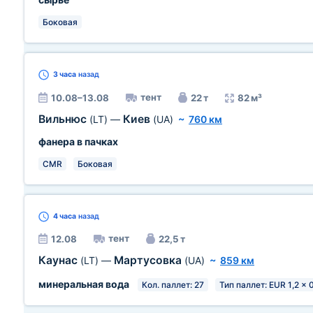
Боковая
3 часа
назад
тент
10.08–13.08
22 т
82 м³
Вильнюс
Киев
(LT)
—
(UA)
~
760 км
фанера в пачках
CMR
Боковая
4 часа
назад
тент
12.08
22,5 т
Каунас
Мартусовка
(LT)
—
(UA)
~
859 км
минеральная вода
Кол. паллет: 27
Тип паллет: EUR 1,2 x 