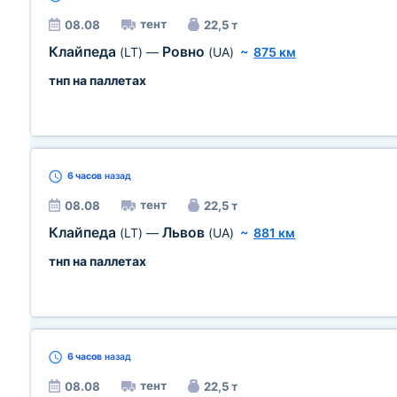
тент
08.08
22,5 т
Клайпеда
Ровно
(LT)
—
(UA)
~
875 км
тнп на паллетах
6 часов
назад
тент
08.08
22,5 т
Клайпеда
Львов
(LT)
—
(UA)
~
881 км
тнп на паллетах
6 часов
назад
тент
08.08
22,5 т