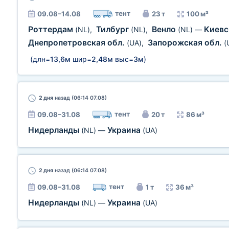
тент
09.08–14.08
23 т
100 м³
Роттердам
Тилбург
Венло
Киевс
(NL)
,
(NL)
,
(NL)
—
Днепропетровская обл.
Запорожская обл.
(UA)
,
(
(длн=
13,6м
шир=
2,48м
выс=
3м
)
2 дня
назад (06:14 07.08)
тент
09.08–31.08
20 т
86 м³
Нидерланды
Украина
(NL)
—
(UA)
2 дня
назад (06:14 07.08)
тент
09.08–31.08
1 т
36 м³
Нидерланды
Украина
(NL)
—
(UA)