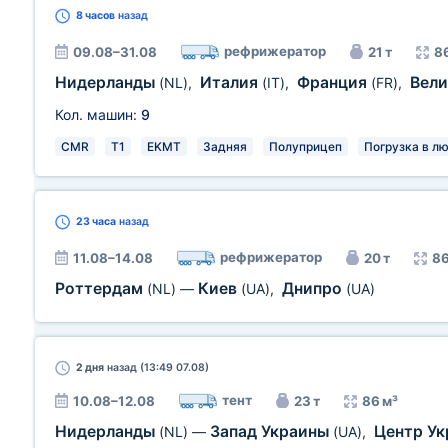
8 часов
назад
рефрижератор
09.08–31.08
21 т
8
Нидерланды
Италия
Франция
Вел
(NL)
,
(IT)
,
(FR)
,
Кол. машин:
9
CMR
T1
EKMT
Задняя
Полуприцеп
Погрузка в л
23 часа
назад
рефрижератор
11.08–14.08
20 т
86
Роттердам
Киев
Днипро
(NL)
—
(UA)
,
(UA)
2 дня
назад (13:49 07.08)
тент
10.08–12.08
23 т
86 м³
Нидерланды
Запад Украины
Центр У
(NL)
—
(UA)
,