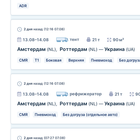
ADR
2 дня
назад (12:16 07.08)
тент
13.08–14.08
21 т
90 м³
Амстердам
Роттердам
Украина
(NL)
,
(NL)
—
(UA)
CMR
T1
Боковая
Верхняя
Пневмоход
Без догруз
2 дня
назад (12:16 07.08)
рефрижератор
13.08–14.08
21 т
90
Амстердам
Роттердам
Украина
(NL)
,
(NL)
—
(UA)
CMR
Пневмоход
Без догруза (отдельное авто)
2 дня
назад (07:27 07.08)