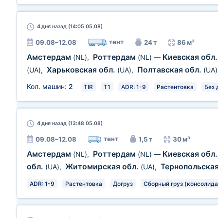
4 дня
назад (14:05 05.08)
тент
09.08–12.08
24 т
86 м³
Амстердам
Роттердам
Киевская обл
(NL)
,
(NL)
—
Харьковская обл.
Полтавская обл.
(UA)
,
(UA)
,
(UA)
Кол. машин:
2
TIR
T1
ADR: 1-9
Растентовка
Без 
4 дня
назад (13:48 05.08)
тент
09.08–12.08
1,5 т
30 м³
Амстердам
Роттердам
Киевская обл
(NL)
,
(NL)
—
обл.
Житомирская обл.
Тернопольская
(UA)
,
(UA)
,
ADR: 1-9
Растентовка
Догруз
Сборный груз (консолид