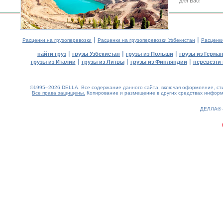
для Вас!
|
|
Расценки на грузоперевозки
Расценки на грузоперевозки Узбекистан
Расценк
|
|
|
найти груз
грузы Узбекистан
грузы из Польши
грузы из Герма
|
|
|
грузы из Италии
грузы из Литвы
грузы из Финляндии
перевезти 
©1995–2026 DELLA. Все содержание данного сайта, включая оформление, стил
Все права защищены.
Копирование и размещение в других средствах информа
0.15(aws4)
090826-17:39:25
ДЕЛЛА®