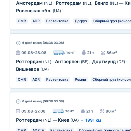
Амстердам
Роттердам
Венло
Ки
(NL)
,
(NL)
,
(NL)
—
Ровенская обл.
(UA)
CMR
ADR
Растентовка
Догруз
Сборный груз (консо
6 дней
назад (06:38 03.08)
тент
09.08–28.08
21 т
86 м³
Роттердам
Антверпен
Дортмунд
(NL)
,
(BE)
,
(DE)
Вишневое
(UA)
CMR
ADR
Растентовка
Ремни
Сборный груз (консо
6 дней
назад (06:38 03.08)
тент
09.08–27.08
21 т
86 м³
Роттердам
Киев
(NL)
—
(UA)
~
1991 км
CMR
ADR: 9
Растентовка
Сборный груз (консолидация