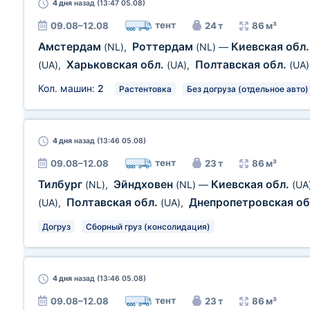
4 дня
назад (13:47 05.08)
тент
09.08–12.08
24 т
86 м³
Амстердам
Роттердам
Киевская обл
(NL)
,
(NL)
—
Харьковская обл.
Полтавская обл.
(UA)
,
(UA)
,
(UA)
Кол. машин:
2
Растентовка
Без догруза (отдельное авто)
4 дня
назад (13:46 05.08)
тент
09.08–12.08
23 т
86 м³
Тилбург
Эйндховен
Киевская обл.
(NL)
,
(NL)
—
(UA
Полтавская обл.
Днепропетровская об
(UA)
,
(UA)
,
Догруз
Сборный груз (консолидация)
4 дня
назад (13:46 05.08)
тент
09.08–12.08
23 т
86 м³