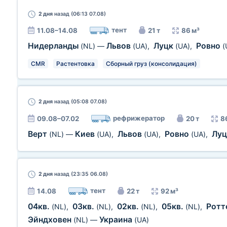
2 дня
назад (06:13 07.08)
тент
11.08–14.08
21 т
86 м³
Нидерланды
Львов
Луцк
Ровно
(NL)
—
(UA)
,
(UA)
,
(
CMR
Растентовка
Сборный груз (консолидация)
2 дня
назад (05:08 07.08)
рефрижератор
09.08–07.02
20 т
8
Верт
Киев
Львов
Ровно
Лу
(NL)
—
(UA)
,
(UA)
,
(UA)
,
2 дня
назад (23:35 06.08)
тент
14.08
22 т
92 м³
04кв.
03кв.
02кв.
05кв.
Ротт
(NL)
,
(NL)
,
(NL)
,
(NL)
,
Эйндховен
Украина
(NL)
—
(UA)