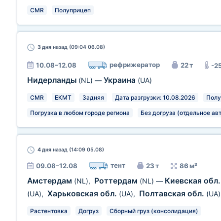
CMR
Полуприцеп
3 дня
назад (09:04 06.08)
рефрижератор
10.08–12.08
22 т
-2
Нидерланды
Украина
(NL)
—
(UA)
CMR
EKMT
Задняя
Дата разгрузки: 10.08.2026
Полу
Погрузка в любом городе региона
Без догруза (отдельное ав
4 дня
назад (14:09 05.08)
тент
09.08–12.08
23 т
86 м³
Амстердам
Роттердам
Киевская обл
(NL)
,
(NL)
—
Харьковская обл.
Полтавская обл.
(UA)
,
(UA)
,
(UA)
Растентовка
Догруз
Сборный груз (консолидация)