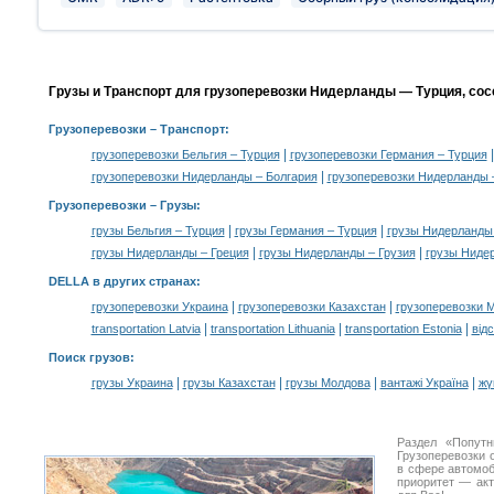
Грузы и Транспорт для грузоперевозки Нидерланды — Турция, сос
Грузоперевозки
– Транспорт:
|
грузоперевозки Бельгия – Турция
грузоперевозки Германия – Турция
|
грузоперевозки Нидерланды – Болгария
грузоперевозки Нидерланды 
Грузоперевозки –
Грузы
:
|
|
грузы Бельгия – Турция
грузы Германия – Турция
грузы Нидерланды
|
|
грузы Нидерланды – Греция
грузы Нидерланды – Грузия
грузы Ниде
DELLA в других странах
:
|
|
грузоперевозки Украина
грузоперевозки Казахстан
грузоперевозки 
|
|
|
transportation Latvia
transportation Lithuania
transportation Estonia
від
Поиск грузов
:
|
|
|
|
грузы Украина
грузы Казахстан
грузы Молдова
вантажі Україна
жү
Раздел «Попут
Грузоперевозки 
в сфере автомо
приоритет — акт