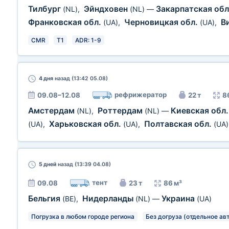
Тилбург
Эйндховен
Закарпатская об
(NL)
,
(NL)
—
Франковская обл.
Черновицкая обл.
В
(UA)
,
(UA)
,
CMR
T1
ADR: 1-9
4 дня
назад (13:42 05.08)
рефрижератор
09.08–12.08
22 т
8
Амстердам
Роттердам
Киевская обл
(NL)
,
(NL)
—
Харьковская обл.
Полтавская обл.
(UA)
,
(UA)
,
(UA)
5 дней
назад (13:39 04.08)
тент
09.08
23 т
86 м³
Бельгия
Нидерланды
Украина
(BE)
,
(NL)
—
(UA)
Погрузка в любом городе региона
Без догруза (отдельное ав