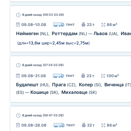
6 дней
назад (09:53 03.08)
тент
09.08–10.08
23 т
86 м³
Неймеген
Роттердам
Львов
Ива
(NL)
,
(NL)
—
(UA)
,
(длн=
13,6м
шир=
2,45м
выс=
2,75м
)
6 дней
назад (07:34 03.08)
тент
09.08–31.08
23 т
100 м³
Будапешт
Прага
Копер
Виченца
(HU)
,
(CZ)
,
(SI)
,
(IT
Кошице
Михаловце
(ES)
—
(SK)
,
(SK)
6 дней
назад (06:47 03.08)
тент
09.08–28.08
22 т
86 м³