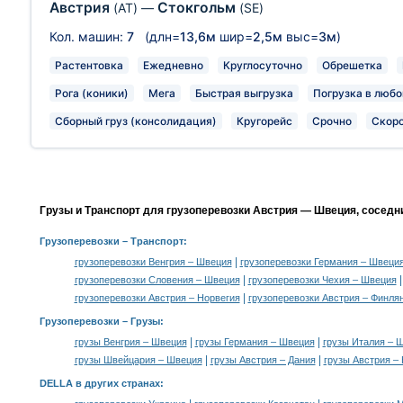
Австрия
Стокгольм
(AT)
—
(SE)
Кол. машин:
7
(длн=
13,6м
шир=
2,5м
выс=
3м
)
Растентовка
Ежедневно
Круглосуточно
Обрешетка
Рога (коники)
Мега
Быстрая выгрузка
Погрузка в любо
Сборный груз (консолидация)
Кругорейс
Срочно
Скор
Грузы и Транспорт для грузоперевозки Австрия — Швеция, соседн
Грузоперевозки
– Транспорт:
|
грузоперевозки Венгрия – Швеция
грузоперевозки Германия – Швеци
|
грузоперевозки Словения – Швеция
грузоперевозки Чехия – Швеция
|
грузоперевозки Австрия – Норвегия
грузоперевозки Австрия – Финля
Грузоперевозки –
Грузы
:
|
|
грузы Венгрия – Швеция
грузы Германия – Швеция
грузы Италия – 
|
|
грузы Швейцария – Швеция
грузы Австрия – Дания
грузы Австрия –
DELLA в других странах
: