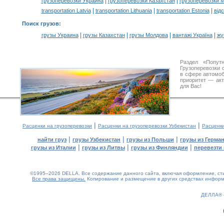
|
|
грузоперевозки Украина
грузоперевозки Казахстан
грузоперевозки 
|
|
|
transportation Latvia
transportation Lithuania
transportation Estonia
від
Поиск грузов
:
|
|
|
|
грузы Украина
грузы Казахстан
грузы Молдова
вантажі Україна
жү
Раздел «Попут
Грузоперевозки 
в сфере автомо
приоритет — акт
для Вас!
|
|
Расценки на грузоперевозки
Расценки на грузоперевозки Узбекистан
Расценк
|
|
|
найти груз
грузы Узбекистан
грузы из Польши
грузы из Герма
|
|
|
грузы из Италии
грузы из Литвы
грузы из Финляндии
перевезти 
©1995–2026 DELLA. Все содержание данного сайта, включая оформление, стил
Все права защищены.
Копирование и размещение в других средствах информа
0.16(aws2)
060826-10:45:38
ДЕЛЛА®