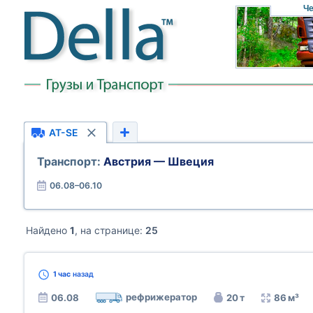
Че
AT-SE
Транспорт:
Австрия — Швеция
06.08–06.10
Найдено
1
, на странице:
25
1 час
назад
рефрижератор
06.08
20 т
86 м³