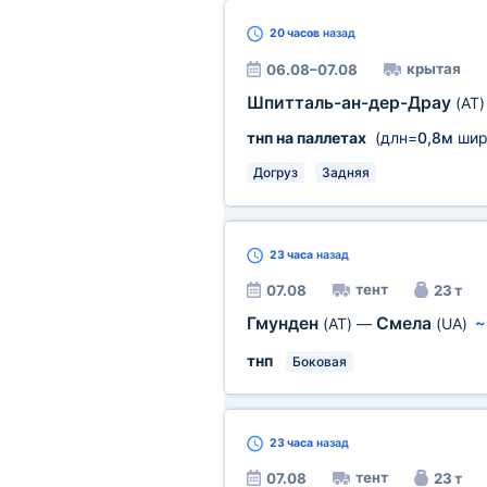
20 часов
назад
крытая
06.08–07.08
Шпитталь-ан-дер-Драу
(AT)
тнп на паллетах
(длн=
0,8м
шир
Догруз
Задняя
23 часа
назад
тент
07.08
23 т
Гмунден
Смела
(AT)
—
(UA)
тнп
Боковая
23 часа
назад
тент
07.08
23 т