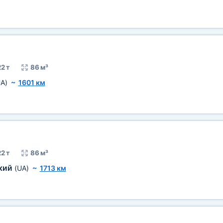
2 т
86 м³
A)
~
1601 км
2 т
86 м³
кий
(UA)
~
1713 км