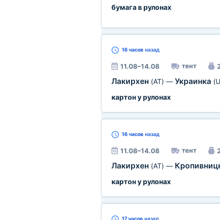
бумага в рулонах
16 часов
назад
тент
11.08–14.08
2
Лакирхен
Украинка
(AT)
—
(U
картон у рулонах
16 часов
назад
тент
11.08–14.08
2
Лакирхен
Кропивниц
(AT)
—
картон у рулонах
17 часов
назад