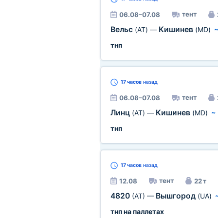
тент
06.08–07.08
Вельс
Кишинев
(AT)
—
(MD)
тнп
17 часов
назад
тент
06.08–07.08
Линц
Кишинев
(AT)
—
(MD)
тнп
17 часов
назад
тент
12.08
22 т
4820
Вышгород
(AT)
—
(UA)
тнп на паллетах