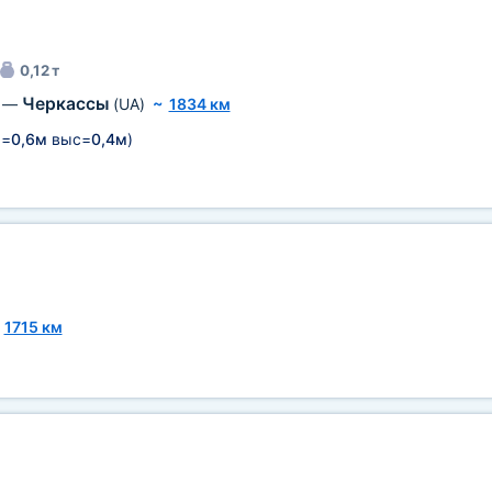
0,12 т
Черкассы
—
(UA)
~
1834 км
=
0,6м
выс=
0,4м
)
~
1715 км