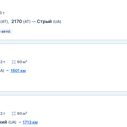
5 т
3
2170
Стрый
(AT)
,
(AT)
—
(UA)
 авто)
2 т
90 м³
A)
~
1601 км
2 т
90 м³
кий
(UA)
~
1713 км