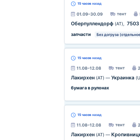
15 часов
назад
тент
01.09–30.09
Оберпуллендорф
750
(AT)
,
запчасти
Без догруза (отдельное
15 часов
назад
тент
11.08–12.08
2
Лакирхен
Украинка
(AT)
—
(U
бумага в рулонах
15 часов
назад
тент
11.08–12.08
2
Лакирхен
Кропивниц
(AT)
—