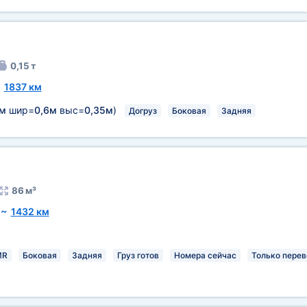
0,15 т
~
1837 км
8м
шир=
0,6м
выс=
0,35м
)
Догруз
Боковая
Задняя
86 м³
~
1432 км
MR
Боковая
Задняя
Груз готов
Номера сейчас
Только перев