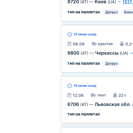
8720
Киев
(AT)
—
(UA)
~
1517
тнп на паллетах
Догруз
Боко
13 часов
назад
крытая
06.08
0,2 
9800
Черкассы
(AT)
—
(UA)
тнп на паллетах
Догруз
14 часов
назад
тент
12.08
22 т
6706
Львовская обл.
(AT)
—
тнп на паллетах