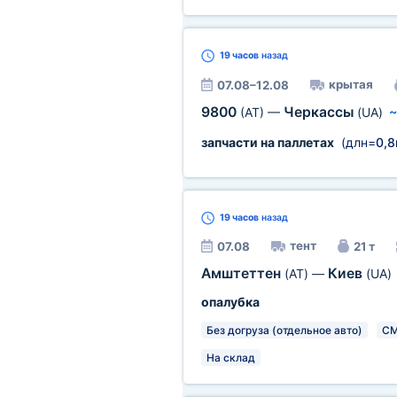
19 часов
назад
крытая
07.08–12.08
9800
Черкассы
(AT)
—
(UA)
запчасти на паллетах
(длн=
0,
19 часов
назад
тент
07.08
21 т
Амштеттен
Киев
(AT)
—
(UA)
опалубка
Без догруза (отдельное авто)
C
На склад