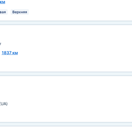
 км
вая
Верхняя
т
~
1837 км
(UA)