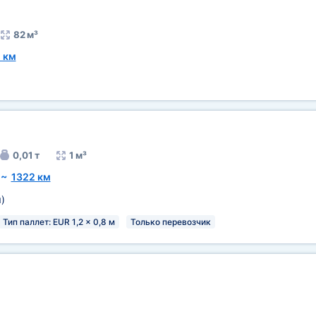
82 м³
 км
0,01 т
1 м³
~
1322 км
м
)
Тип паллет: EUR 1,2 x 0,8 м
Только перевозчик