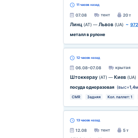
11 часов
назад
тент
07.08
20 т
Линц
Львов
(AT)
—
(UA)
~
972
металл в рулоне
12 часов
назад
крытая
06.08–07.08
Штоккерау
Киев
(AT)
—
(UA)
посуда одноразовая
(выс=
1,4
CMR
Задняя
Кол. паллет: 1
13 часов
назад
тент
12.08
5 т