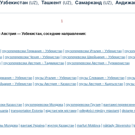
Узбекистан
Ташкент
Самарканд
Андижа
(UZ)
,
(UZ)
,
(UZ)
,
1
и Австрия — Узбекистан, соседние направления:
|
|
|
грузоперевозки Германия – Узбекистан
грузоперевозки Италия – Узбекистан
грузоп
|
|
|
ан
грузоперевозки Чехия – Узбекистан
грузоперевозки Швейцария – Узбекистан
груз
|
|
н
грузоперевозки Австрия – Таджикистан
грузоперевозки Австрия – Туркменистан
|
|
|
ермания – Узбекистан
грузы Италия – Узбекистан
грузы Словакия – Узбекистан
груз
|
|
|
йцария – Узбекистан
грузы Австрия – Казахстан
грузы Австрия – Кыргызстан
грузы
|
|
|
озки Казахстан
грузоперевозки Молдова
грузоперевозки Грузия
вантажні перевезенн
|
|
|
|
huania
transportation Estonia
відстані між містами
odległości między miastami
distanţe 
|
|
|
|
|
зы Молдова
вантажі Україна
жүктер Қазақстан
marfuri Moldova
náklady Slovensko
ł