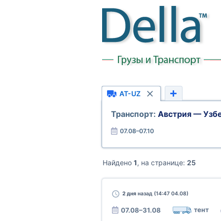
AT-UZ
Транспорт:
Австрия — Узб
07.08–07.10
Найдено
1
, на странице:
25
2 дня
назад (14:47 04.08)
тент
07.08–31.08