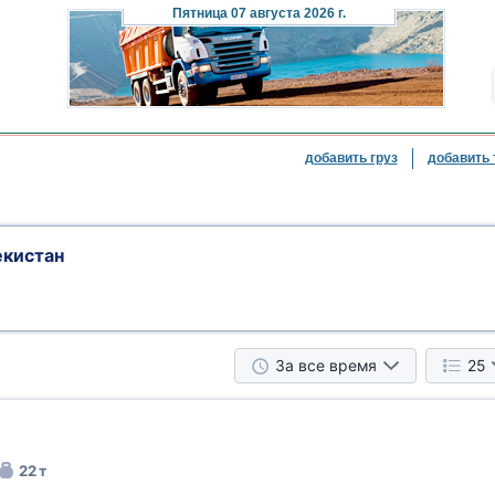
Пятница
07 августа 2026 г.
добавить груз
добавить 
екистан
За все время
25
22 т