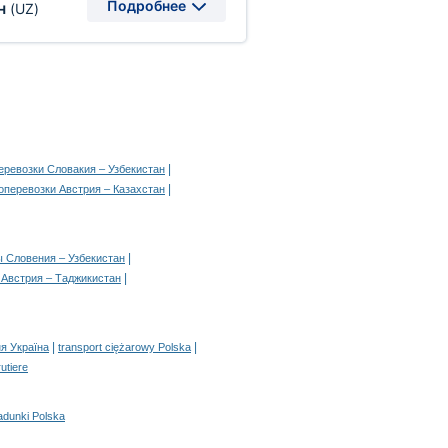
Подробнее
н
(UZ)
|
еревозки Словакия – Узбекистан
|
оперевозки Австрия – Казахстан
|
ы Словения – Узбекистан
|
 Австрия – Таджикистан
|
|
я Україна
transport ciężarowy Polska
rutiere
adunki Polska