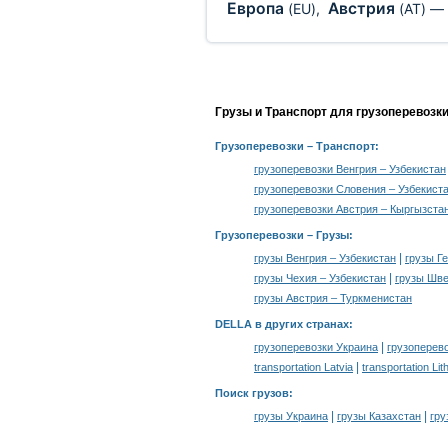
Европа
Австрия
(EU)
,
(AT)
—
Грузы и Транспорт для грузоперевозк
Грузоперевозки
– Транспорт:
грузоперевозки Венгрия – Узбекистан
грузоперевозки Словения – Узбекист
грузоперевозки Австрия – Кыргызста
Грузоперевозки –
Грузы
:
|
грузы Венгрия – Узбекистан
грузы Г
|
грузы Чехия – Узбекистан
грузы Шве
грузы Австрия – Туркменистан
DELLA в других странах
:
|
грузоперевозки Украина
грузоперев
|
transportation Latvia
transportation Lit
Поиск грузов
:
|
|
грузы Украина
грузы Казахстан
гру