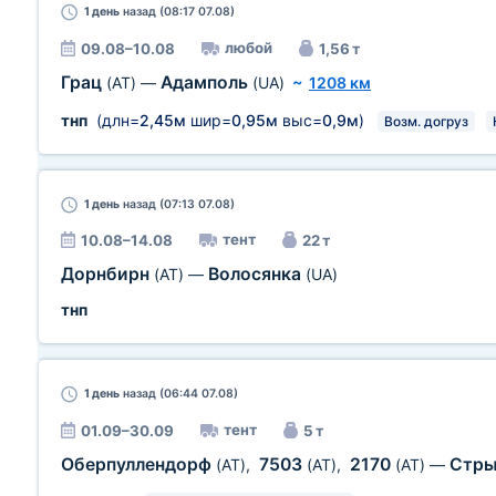
1 день
назад (08:17 07.08)
любой
09.08–10.08
1,56 т
Грац
Адамполь
(AT)
—
(UA)
~
1208 км
тнп
(длн=
2,45м
шир=
0,95м
выс=
0,9м
)
Возм. догруз
1 день
назад (07:13 07.08)
тент
10.08–14.08
22 т
Дорнбирн
Волосянка
(AT)
—
(UA)
тнп
1 день
назад (06:44 07.08)
тент
01.09–30.09
5 т
Оберпуллендорф
7503
2170
Стр
(AT)
,
(AT)
,
(AT)
—