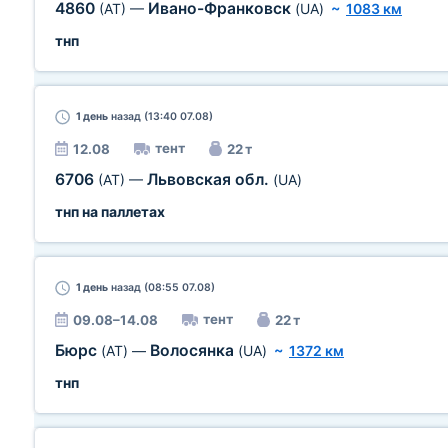
4860
Ивано-Франковск
(AT)
—
(UA)
~
1083 км
тнп
1 день
назад (13:40 07.08)
тент
12.08
22 т
6706
Львовская обл.
(AT)
—
(UA)
тнп на паллетах
1 день
назад (08:55 07.08)
тент
09.08–14.08
22 т
Бюрс
Волосянка
(AT)
—
(UA)
~
1372 км
тнп