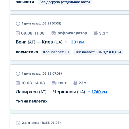
запчасти
Без догруза (отдельное авто)
1 день
назад (06:21 07.08)
рефрижератор
09.08–11.08
3,3 т
Вена
Киев
(AT)
—
(UA)
~
1331 км
косметика
Кол. паллет: 10
Тип паллет: EUR 1,2 x 0,8 м
1 день
назад (05:32 07.08)
тент
10.08–14.08
23 т
Лакирхен
Черкассы
(AT)
—
(UA)
~
1740 км
тнп на паллетах
2 дня
назад (16:55 06.08)