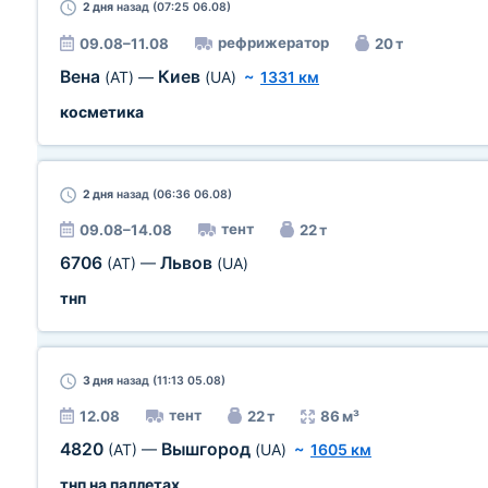
2 дня
назад (07:25 06.08)
рефрижератор
09.08–11.08
20 т
Вена
Киев
(AT)
—
(UA)
~
1331 км
косметика
2 дня
назад (06:36 06.08)
тент
09.08–14.08
22 т
6706
Львов
(AT)
—
(UA)
тнп
3 дня
назад (11:13 05.08)
тент
12.08
22 т
86 м³
4820
Вышгород
(AT)
—
(UA)
~
1605 км
тнп на паллетах