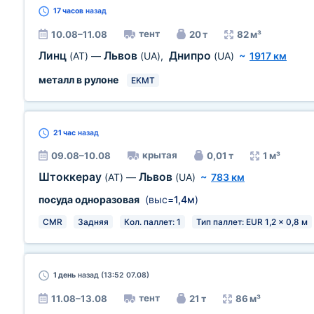
17 часов
назад
тент
10.08–11.08
20 т
82 м³
Линц
Львов
Днипро
(AT)
—
(UA)
,
(UA)
~
1917 км
металл в рулоне
EKMT
21 час
назад
крытая
09.08–10.08
0,01 т
1 м³
Штоккерау
Львов
(AT)
—
(UA)
~
783 км
посуда одноразовая
(выс=
1,4м
)
CMR
Задняя
Кол. паллет: 1
Тип паллет: EUR 1,2 x 0,8 м
1 день
назад (13:52 07.08)
тент
11.08–13.08
21 т
86 м³