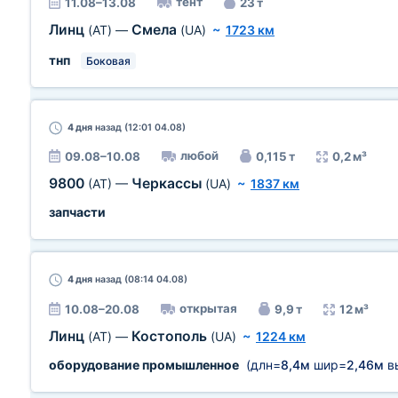
тент
11.08–13.08
23 т
Линц
Смела
(AT)
—
(UA)
~
1723 км
тнп
Боковая
4 дня
назад (12:01 04.08)
любой
09.08–10.08
0,115 т
0,2 м³
9800
Черкассы
(AT)
—
(UA)
~
1837 км
запчасти
4 дня
назад (08:14 04.08)
открытая
10.08–20.08
9,9 т
12 м³
Линц
Костополь
(AT)
—
(UA)
~
1224 км
оборудование промышленное
(длн=
8,4м
шир=
2,46м
в