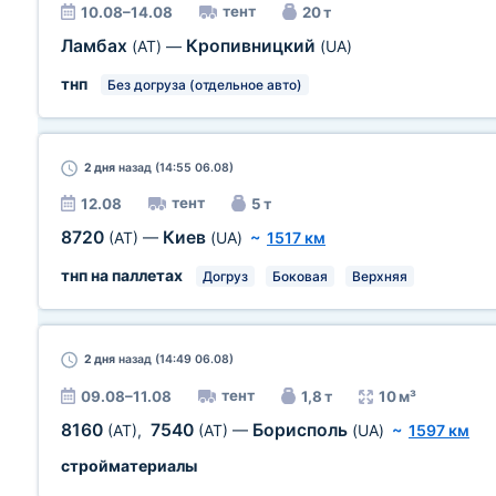
тент
10.08–14.08
20 т
Ламбах
Кропивницкий
(AT)
—
(UA)
тнп
Без догруза (отдельное авто)
2 дня
назад (14:55 06.08)
тент
12.08
5 т
8720
Киев
(AT)
—
(UA)
~
1517 км
тнп на паллетах
Догруз
Боковая
Верхняя
2 дня
назад (14:49 06.08)
тент
09.08–11.08
1,8 т
10 м³
8160
7540
Борисполь
(AT)
,
(AT)
—
(UA)
~
1597 км
стройматериалы