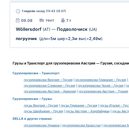
1 неделю
назад (15:43 28.07)
тент
09.08
7 т
Wöllersdorf
Подволочиск
(AT)
—
(UA)
погрузчик
(длн=
5м
шир=
2,3м
выс=
2,49м
)
Грузы и Транспорт для грузоперевозки Австрия — Грузия, соседни
Грузоперевозки
– Транспорт:
|
|
грузоперевозки Венгрия – Грузия
грузоперевозки Германия – Грузия
|
|
грузоперевозки Словения – Грузия
грузоперевозки Чехия – Грузия
г
|
грузоперевозки Австрия – Армения
грузоперевозки Австрия – Турция
Грузоперевозки –
Грузы
:
|
|
грузы Венгрия – Грузия
грузы Германия – Грузия
грузы Италия – Гру
|
|
грузы Швейцария – Грузия
грузы Австрия – Азербайджан
грузы Авст
DELLA в других странах
:
|
|
грузоперевозки Украина
грузоперевозки Казахстан
грузоперевозки 