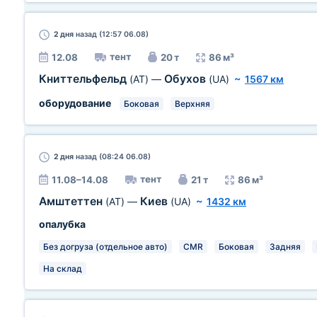
2 дня
назад (12:57 06.08)
тент
12.08
20 т
86 м³
Книттельфельд
Обухов
(AT)
—
(UA)
~
1567 км
оборудование
Боковая
Верхняя
2 дня
назад (08:24 06.08)
тент
11.08–14.08
21 т
86 м³
Амштеттен
Киев
(AT)
—
(UA)
~
1432 км
опалубка
Без догруза (отдельное авто)
CMR
Боковая
Задняя
На склад