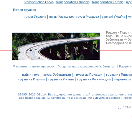
|
|
|
transportation Latvia
transportation Lithuania
transportation Estonia
від
Поиск грузов
:
|
|
|
|
грузы Украина
грузы Казахстан
грузы Молдова
вантажі Україна
жү
Раздел «Поиск 
года. Наша мис
Узбекистан — Уз
Благодарим за и
|
|
Расценки на грузоперевозки
Расценки на грузоперевозки Узбекистан
Расценк
|
|
|
найти груз
грузы Узбекистан
грузы из Польши
грузы из Герма
|
|
|
грузы из Италии
грузы из Литвы
грузы из Финляндии
перевезти 
©1995–2026 DELLA. Все содержание данного сайта, включая оформление, стил
Все права защищены.
Копирование и размещение в других средствах информа
0.2(aws2)
090826-08:27:25
ДЕЛЛА®