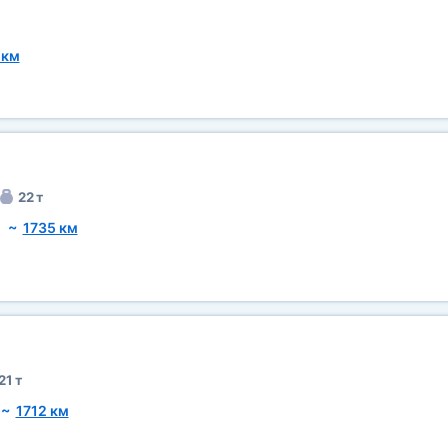
 км
22 т
)
~
1735 км
21 т
~
1712 км