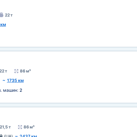
22 т
 км
22 т
86 м³
)
~
1735 км
л. машин:
2
21,5 т
86 м³
ий
(UA)
~
2437 км