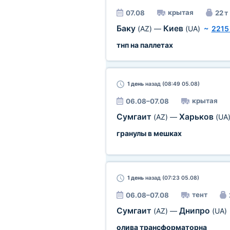
крытая
07.08
22 т
Баку
Киев
(AZ)
—
(UA)
~
2215
тнп на паллетах
1 день
назад (08:49 05.08)
крытая
06.08–07.08
Сумгаит
Харьков
(AZ)
—
(UA
гранулы в мешках
1 день
назад (07:23 05.08)
тент
06.08–07.08
Сумгаит
Днипро
(AZ)
—
(UA)
олива трансформаторна