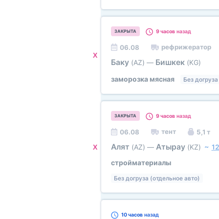
9 часов
назад
ЗАКРЫТА
рефрижератор
06.08
X
Баку
Бишкек
(AZ)
—
(KG)
заморозка мясная
Без догруза
9 часов
назад
ЗАКРЫТА
тент
06.08
5,1 т
Алят
Атырау
(AZ)
—
(KZ)
~
1
X
стройматериалы
Без догруза (отдельное авто)
10 часов
назад