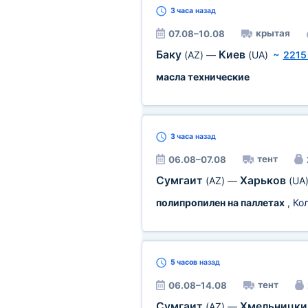
3 часа
назад
крытая
07.08–10.08
Баку
Киев
(AZ)
—
(UA)
~
2215
масла технические
3 часа
назад
тент
06.08–07.08
Сумгаит
Харьков
(AZ)
—
(UA
полипропилен на паллетах
, Ко
5 часов
назад
тент
06.08–14.08
Сумгаит
Хмельницк
(AZ)
—