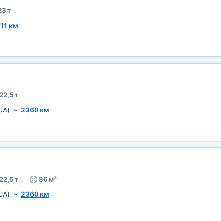
23 т
11 км
22,5 т
UA)
~
2360 км
22,5 т
86 м³
UA)
~
2360 км