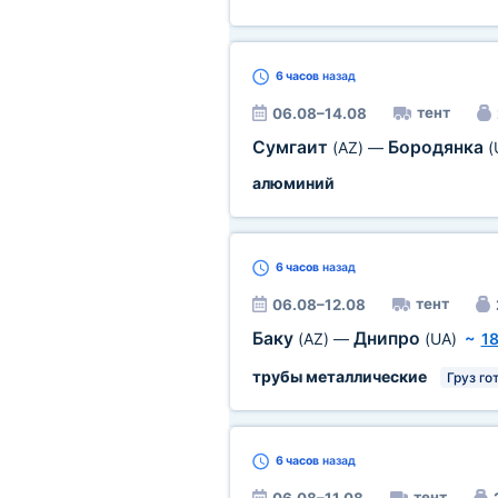
6 часов
назад
тент
06.08–14.08
Сумгаит
Бородянка
(AZ)
—
(
алюминий
6 часов
назад
тент
06.08–12.08
Баку
Днипро
(AZ)
—
(UA)
~
18
трубы металлические
Груз го
6 часов
назад
тент