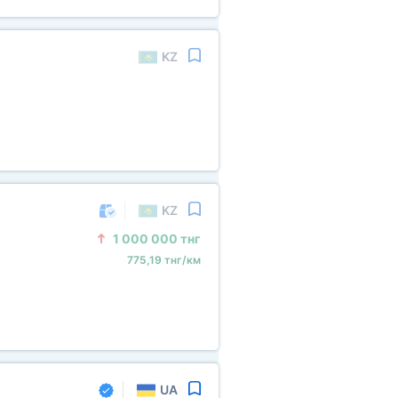
KZ
KZ
1
000
000 тнг
775,19 тнг/км
UA