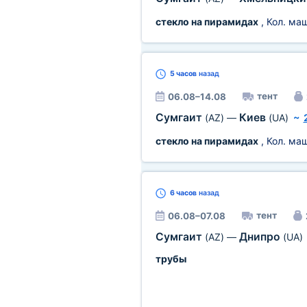
стекло на пирамидах
, Кол. ма
5 часов
назад
тент
06.08–14.08
Сумгаит
Киев
(AZ)
—
(UA)
~
стекло на пирамидах
, Кол. ма
6 часов
назад
тент
06.08–07.08
Сумгаит
Днипро
(AZ)
—
(UA)
трубы