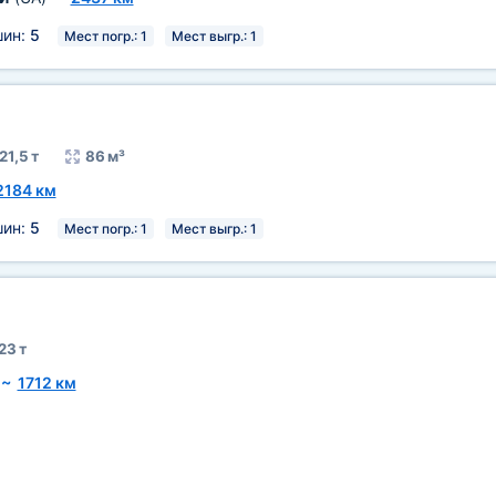
шин:
5
Мест погр.: 1
Мест выгр.: 1
21,5 т
86 м³
2184 км
шин:
5
Мест погр.: 1
Мест выгр.: 1
23 т
~
1712 км