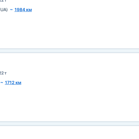
22 т
(UA)
~
1984 км
22 т
~
1712 км