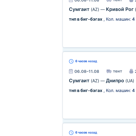
06.08–11.08
Сумгаит
Кривой Рог
(AZ)
—
тнп в биг-бэгах
, Кол. машин:
4
6 часов
назад
тент
06.08–11.08
Сумгаит
Днипро
(AZ)
—
(UA)
тнп в биг-бэгах
, Кол. машин:
4
6 часов
назад