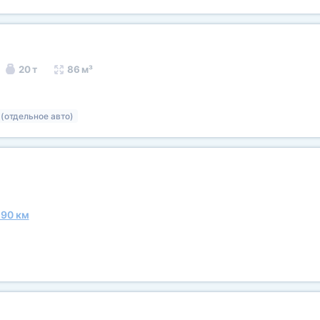
20 т
86 м³
 (отдельное авто)
290 км