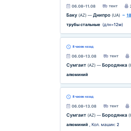
тент
06.08–11.08
Баку
Днипро
(AZ)
—
(UA)
~
18
трубы стальные
(длн=
12м
)
8 часов
назад
тент
06.08–13.08
Сумгаит
Бородянка
(AZ)
—
(
алюминий
8 часов
назад
тент
06.08–13.08
Сумгаит
Бородянка
(AZ)
—
(
алюминий
, Кол. машин:
2