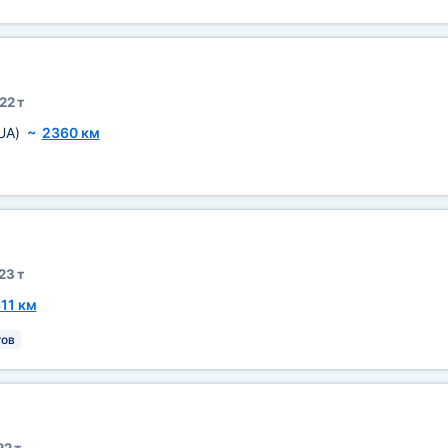
22 т
UA)
~
2360 км
23 т
11 км
тов