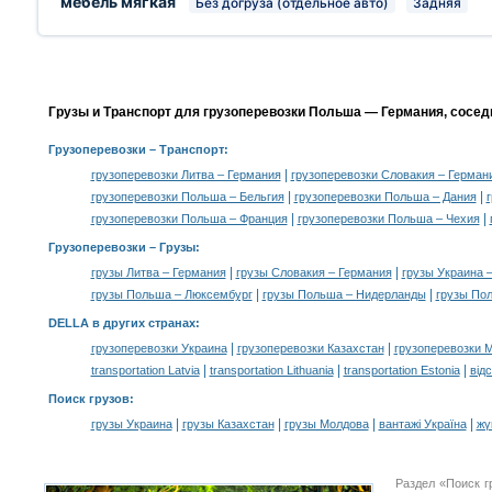
мебель мягкая
Без догруза (отдельное авто)
Задняя
Грузы и Транспорт для грузоперевозки Польша — Германия, сосед
Грузоперевозки
– Транспорт:
|
грузоперевозки Литва – Германия
грузоперевозки Словакия – Герман
|
|
грузоперевозки Польша – Бельгия
грузоперевозки Польша – Дания
|
|
грузоперевозки Польша – Франция
грузоперевозки Польша – Чехия
Грузоперевозки –
Грузы
:
|
|
грузы Литва – Германия
грузы Словакия – Германия
грузы Украина 
|
|
грузы Польша – Люксембург
грузы Польша – Нидерланды
грузы По
DELLA в других странах
:
|
|
грузоперевозки Украина
грузоперевозки Казахстан
грузоперевозки 
|
|
|
transportation Latvia
transportation Lithuania
transportation Estonia
від
Поиск грузов
:
|
|
|
|
грузы Украина
грузы Казахстан
грузы Молдова
вантажі Україна
жү
Раздел «Поиск г