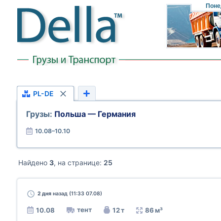
Поне
PL-DE
Грузы:
Польша — Германия
10.08–10.10
Найдено
3
, на странице:
25
2 дня
назад (11:33 07.08)
тент
10.08
12 т
86 м³