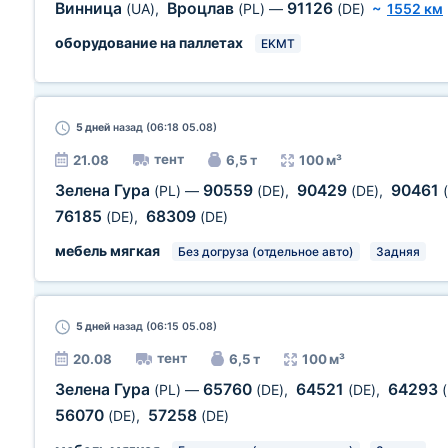
Винница
Вроцлав
91126
(UA)
,
(PL)
—
(DE)
~
1552 км
оборудование на паллетах
EKMT
5 дней
назад (06:18 05.08)
тент
21.08
6,5 т
100 м³
Зелена Гура
90559
90429
90461
(PL)
—
(DE)
,
(DE)
,
76185
68309
(DE)
,
(DE)
мебель мягкая
Без догруза (отдельное авто)
Задняя
5 дней
назад (06:15 05.08)
тент
20.08
6,5 т
100 м³
Зелена Гура
65760
64521
64293
(PL)
—
(DE)
,
(DE)
,
56070
57258
(DE)
,
(DE)