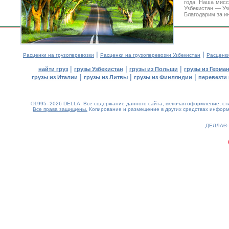
года. Наша мис
Узбекистан — Уз
Благодарим за и
|
|
Расценки на грузоперевозки
Расценки на грузоперевозки Узбекистан
Расценк
|
|
|
найти груз
грузы Узбекистан
грузы из Польши
грузы из Герма
|
|
|
грузы из Италии
грузы из Литвы
грузы из Финляндии
перевезти 
©1995–2026 DELLA. Все содержание данного сайта, включая оформление, стил
Все права защищены.
Копирование и размещение в других средствах информа
0.16(aws2)
100826-14:06:40
ДЕЛЛА®