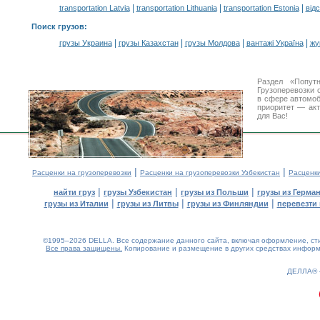
|
|
|
transportation Latvia
transportation Lithuania
transportation Estonia
від
Поиск грузов
:
|
|
|
|
грузы Украина
грузы Казахстан
грузы Молдова
вантажі Україна
жү
Раздел «Попут
Грузоперевозки 
в сфере автомо
приоритет — акт
для Вас!
|
|
Расценки на грузоперевозки
Расценки на грузоперевозки Узбекистан
Расценк
|
|
|
найти груз
грузы Узбекистан
грузы из Польши
грузы из Герма
|
|
|
грузы из Италии
грузы из Литвы
грузы из Финляндии
перевезти 
©1995–2026 DELLA. Все содержание данного сайта, включая оформление, стил
Все права защищены.
Копирование и размещение в других средствах информа
0.11(aws2)
080826-04:53:38
ДЕЛЛА®