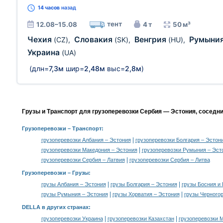
14 часов
назад
тент
12.08–15.08
4 т
50 м³
Чехия
Словакия
Венгрия
Румыни
(CZ)
,
(SK)
,
(HU)
,
Украина
(UA)
(длн=
7,3м
шир=
2,48м
выс=
2,8м
)
Грузы и Транспорт для грузоперевозки Сербия — Эстония, соседн
Грузоперевозки
– Транспорт:
|
грузоперевозки Албания – Эстония
грузоперевозки Болгария – Эстон
|
грузоперевозки Македония – Эстония
грузоперевозки Румыния – Эст
|
грузоперевозки Сербия – Латвия
грузоперевозки Сербия – Литва
Грузоперевозки –
Грузы
:
|
|
грузы Албания – Эстония
грузы Болгария – Эстония
грузы Босния и 
|
|
грузы Румыния – Эстония
грузы Хорватия – Эстония
грузы Черного
DELLA в других странах
:
|
|
грузоперевозки Украина
грузоперевозки Казахстан
грузоперевозки 