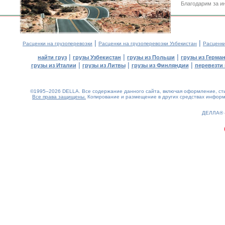
Благодарим за и
|
|
Расценки на грузоперевозки
Расценки на грузоперевозки Узбекистан
Расценк
|
|
|
найти груз
грузы Узбекистан
грузы из Польши
грузы из Герма
|
|
|
грузы из Италии
грузы из Литвы
грузы из Финляндии
перевезти 
©1995–2026 DELLA. Все содержание данного сайта, включая оформление, стил
Все права защищены.
Копирование и размещение в других средствах информа
0.14(aws2)
070826-20:40:40
ДЕЛЛА®