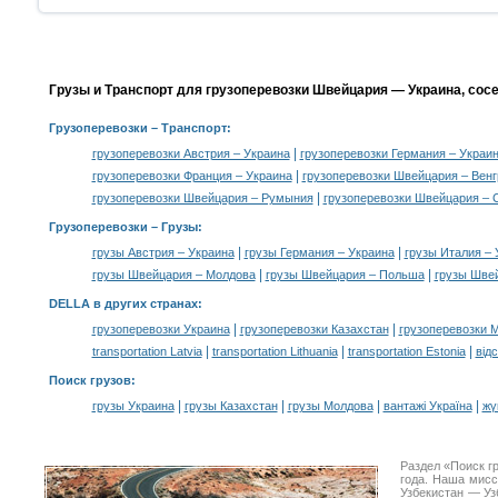
Грузы и Транспорт для грузоперевозки Швейцария — Украина, сос
Грузоперевозки
– Транспорт:
|
грузоперевозки Австрия – Украина
грузоперевозки Германия – Украи
|
грузоперевозки Франция – Украина
грузоперевозки Швейцария – Венг
|
грузоперевозки Швейцария – Румыния
грузоперевозки Швейцария – 
Грузоперевозки –
Грузы
:
|
|
грузы Австрия – Украина
грузы Германия – Украина
грузы Италия – 
|
|
грузы Швейцария – Молдова
грузы Швейцария – Польша
грузы Шве
DELLA в других странах
:
|
|
грузоперевозки Украина
грузоперевозки Казахстан
грузоперевозки 
|
|
|
transportation Latvia
transportation Lithuania
transportation Estonia
від
Поиск грузов
:
|
|
|
|
грузы Украина
грузы Казахстан
грузы Молдова
вантажі Україна
жү
Раздел «Поиск г
года. Наша мис
Узбекистан — Уз