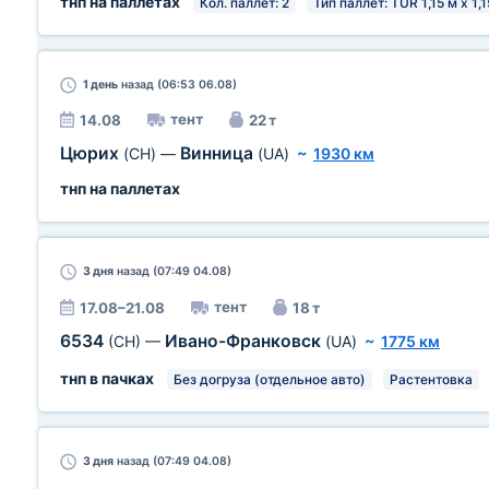
тнп на паллетах
Кол. паллет: 2
Тип паллет: TUR 1,15 м х 1,1
1 день
назад (06:53 06.08)
тент
14.08
22 т
Цюрих
Винница
(CH)
—
(UA)
~
1930 км
тнп на паллетах
3 дня
назад (07:49 04.08)
тент
17.08–21.08
18 т
6534
Ивано-Франковск
(CH)
—
(UA)
~
1775 км
тнп в пачках
Без догруза (отдельное авто)
Растентовка
3 дня
назад (07:49 04.08)