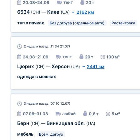
тент
20.08–24.08
20 т
6534
Киев
(CH)
—
(UA)
~
2162 км
тнп в пачках
Без догруза (отдельное авто)
Растентовка
2 недели
назад (11:34 21.07)
тент
24.08–21.09
20 т
100 м³
Цюрих
Херсон
(CH)
—
(UA)
~
2441 км
одежда в мешках
3 недели
назад (07:10 12.07)
любой
07.08–31.08
0,6 т
5 м³
Берн
Винницкая обл.
(CH)
—
(UA)
мебель
Возм. догруз