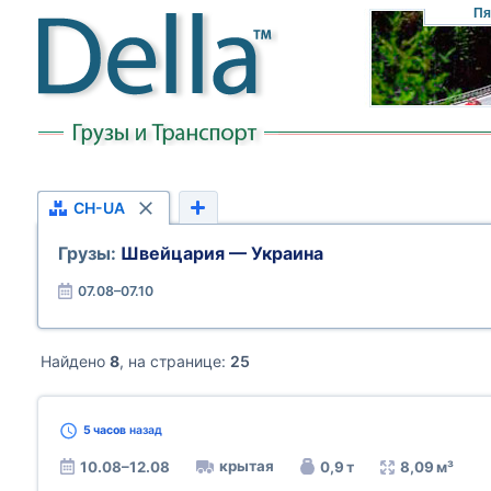
Пя
CH-UA
Грузы:
Швейцария — Украина
07.08–07.10
Найдено
8
, на странице:
25
5 часов
назад
крытая
10.08–12.08
0,9 т
8,09 м³