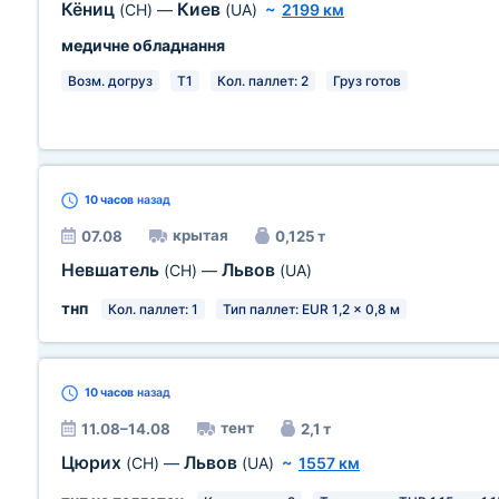
Кёниц
Киев
(CH)
—
(UA)
~
2199 км
медичне обладнання
Возм. догруз
T1
Кол. паллет: 2
Груз готов
10 часов
назад
крытая
07.08
0,125 т
Невшатель
Львов
(CH)
—
(UA)
тнп
Кол. паллет: 1
Тип паллет: EUR 1,2 x 0,8 м
10 часов
назад
тент
11.08–14.08
2,1 т
Цюрих
Львов
(CH)
—
(UA)
~
1557 км