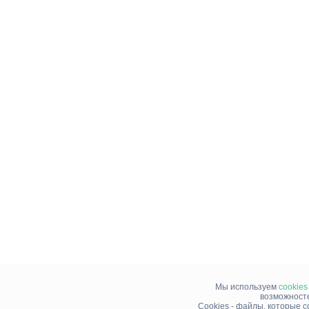
Мы используем
cookies
возможносте
Cookies - файлы, которые 