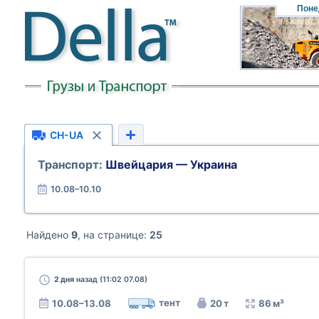
Поне
CH-UA
Транспорт:
Швейцария — Украина
10.08–10.10
Найдено
9
, на странице:
25
2 дня
назад (11:02 07.08)
тент
10.08–13.08
20 т
86 м³