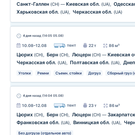
Санкт-Галлен
Киевская обл.
Одесска
(CH)
—
(UA)
,
Харьковская обл.
Черкасская обл.
(UA)
,
(UA)
4 дня
назад (14:05 05.08)
тент
10.08–12.08
22 т
86 м³
Цюрих
Берн
Люцерн
Киевская о
(CH)
,
(CH)
,
(CH)
—
Черкасская обл.
Полтавская обл.
Днеп
(UA)
,
(UA)
,
Уголки
Ремни
Съемн. стойки
Догруз
Сборный груз 
4 дня
назад (14:04 05.08)
тент
10.08–12.08
23 т
86 м³
Цюрих
Берн
Люцерн
Закарпатск
(CH)
,
(CH)
,
(CH)
—
Франковская обл.
Винницкая обл.
Черн
(UA)
,
(UA)
,
Без догруза (отдельное авто)