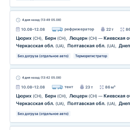
4 дня
назад (13:49 05.08)
рефрижератор
10.08–12.08
22 т
86
Цюрих
Берн
Люцерн
Киевская о
(CH)
,
(CH)
,
(CH)
—
Черкасская обл.
Полтавская обл.
Днеп
(UA)
,
(UA)
,
Без догруза (отдельное авто)
Терморегистратор
4 дня
назад (13:42 05.08)
тент
10.08–12.08
23 т
86 м³
Цюрих
Берн
Люцерн
Киевская о
(CH)
,
(CH)
,
(CH)
—
Черкасская обл.
Полтавская обл.
Днеп
(UA)
,
(UA)
,
Без догруза (отдельное авто)