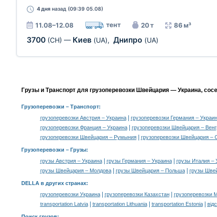
4 дня
назад (09:39 05.08)
тент
11.08–12.08
20 т
86 м³
3700
Киев
Днипро
(CH)
—
(UA)
,
(UA)
Грузы и Транспорт для грузоперевозки Швейцария — Украина, сос
Грузоперевозки
– Транспорт:
|
грузоперевозки Австрия – Украина
грузоперевозки Германия – Украи
|
грузоперевозки Франция – Украина
грузоперевозки Швейцария – Венг
|
грузоперевозки Швейцария – Румыния
грузоперевозки Швейцария – 
Грузоперевозки –
Грузы
:
|
|
грузы Австрия – Украина
грузы Германия – Украина
грузы Италия – 
|
|
грузы Швейцария – Молдова
грузы Швейцария – Польша
грузы Шве
DELLA в других странах
:
|
|
грузоперевозки Украина
грузоперевозки Казахстан
грузоперевозки 
|
|
|
transportation Latvia
transportation Lithuania
transportation Estonia
від
Поиск грузов
: