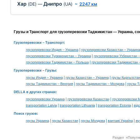
Хар
Днипро
(DE)
—
(UA)
~
2247 км
Грузы и Транспорт для грузоперевозки Таджикистан — Украина, с
Грузоперевозки
– Транспорт:
|
грузоперевозки Индия – Украина
грузоперевозки Казахстан – Украина
|
грузоперевозки Туркменистан – Украина
грузоперевозки Узбекистан 
|
грузоперевозки Таджикистан – Польша
грузоперевозки Таджикистан 
Грузоперевозки –
Грузы
:
|
|
грузы Индия – Украина
грузы Казахстан – Украина
грузы Кыргызстан
|
|
грузы Таджикистан – Венгрия
грузы Таджикистан – Молдова
грузы Т
DELLA в других странах
:
|
|
грузоперевозки Украина
грузоперевозки Казахстан
грузоперевозки 
|
|
|
transportation Latvia
transportation Lithuania
transportation Estonia
від
Поиск грузов
:
|
|
|
|
грузы Украина
грузы Казахстан
грузы Молдова
вантажі Україна
жү
Раздел «Попутн