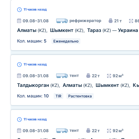
11 часов
назад
рефрижератор
09.08–31.08
21 т
8
Алматы
Шымкент
Тараз
Украин
(KZ)
,
(KZ)
,
(KZ)
—
Кол. машин:
5
Еженедельно
11 часов
назад
тент
09.08–31.08
22 т
92 м³
Талдыкорган
Алматы
Шымкент
К
(KZ)
,
(KZ)
,
(KZ)
,
Кол. машин:
10
TIR
Растентовка
11 часов
назад
тент
09.08–31.08
22 т
92 м³