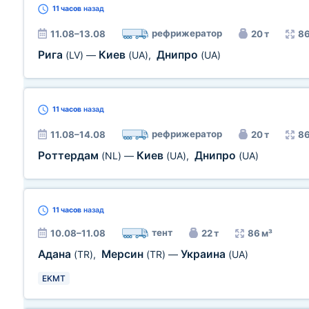
11 часов
назад
рефрижератор
11.08–13.08
20 т
86
Рига
Киев
Днипро
(LV)
—
(UA)
,
(UA)
11 часов
назад
рефрижератор
11.08–14.08
20 т
86
Роттердам
Киев
Днипро
(NL)
—
(UA)
,
(UA)
11 часов
назад
тент
10.08–11.08
22 т
86 м³
Адана
Мерсин
Украина
(TR)
,
(TR)
—
(UA)
EKMT