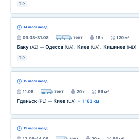
TIR
14 часов
назад
тент
09.08–31.08
18 т
120 м³
Баку
Одесса
Киев
Кишинев
(AZ)
—
(UA)
,
(UA)
,
(MD)
TIR
15 часов
назад
тент
11.08
20 т
86 м³
Гданьск
Киев
(PL)
—
(UA)
~
1183 км
15 часов
назад
тент
13.08–14.08
20 т
86 м³