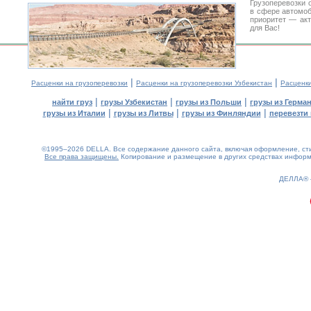
Грузоперевозки 
в сфере автомо
приоритет — акт
для Вас!
|
|
Расценки на грузоперевозки
Расценки на грузоперевозки Узбекистан
Расценк
|
|
|
найти груз
грузы Узбекистан
грузы из Польши
грузы из Герма
|
|
|
грузы из Италии
грузы из Литвы
грузы из Финляндии
перевезти 
©1995–2026 DELLA. Все содержание данного сайта, включая оформление, стил
Все права защищены.
Копирование и размещение в других средствах информа
0.1(aws4)
090826-05:11:18
ДЕЛЛА®