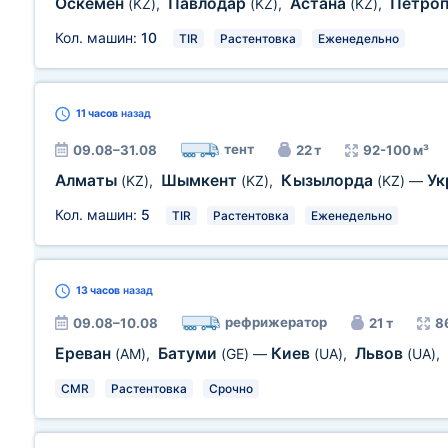
Оскемен
Павлодар
Астана
Петро
(KZ)
,
(KZ)
,
(KZ)
,
Кол. машин:
10
TIR
Растентовка
Еженедельно
11 часов
назад
тент
09.08–31.08
22 т
92-100 м³
Алматы
Шымкент
Кызылорда
Ук
(KZ)
,
(KZ)
,
(KZ)
—
Кол. машин:
5
TIR
Растентовка
Еженедельно
13 часов
назад
рефрижератор
09.08–10.08
21 т
8
Ереван
Батуми
Киев
Львов
(AM)
,
(GE)
—
(UA)
,
(UA)
,
CMR
Растентовка
Срочно