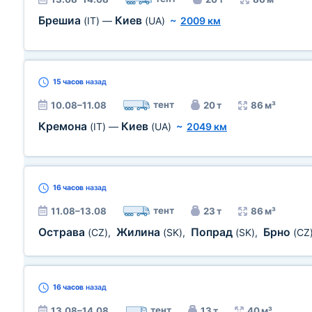
Брешиа
Киев
(IT)
—
(UA)
~
2009 км
15 часов
назад
тент
10.08–11.08
20 т
86 м³
Кремона
Киев
(IT)
—
(UA)
~
2049 км
16 часов
назад
тент
11.08–13.08
23 т
86 м³
Острава
Жилина
Попрад
Брно
(CZ)
,
(SK)
,
(SK)
,
(CZ
16 часов
назад
тент
13.08–14.08
13 т
40 м³