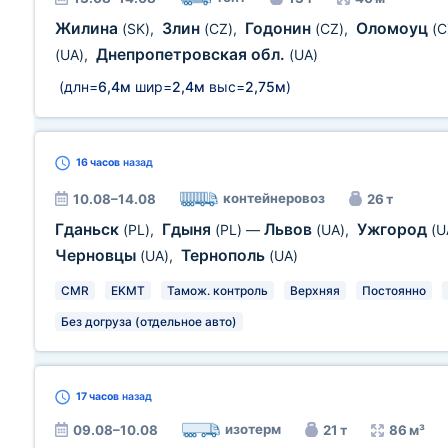
Жилина
Злин
Годонин
Оломоуц
(SK)
,
(CZ)
,
(CZ)
,
(C
Днепропетровская обл.
(UA)
,
(UA)
(длн=
6,4м
шир=
2,4м
выс=
2,75м
)
16 часов
назад
контейнеровоз
10.08–14.08
26 т
Гданьск
Гдыня
Львов
Ужгород
(PL)
,
(PL)
—
(UA)
,
(U
Черновцы
Тернополь
(UA)
,
(UA)
CMR
EKMT
Тамож. контроль
Верхняя
Постоянно
Без догруза (отдельное авто)
17 часов
назад
изотерм
09.08–10.08
21 т
86 м³