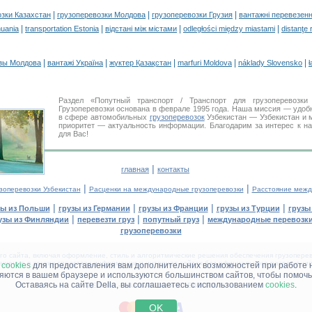
|
|
|
озки Казахстан
грузоперевозки Молдова
грузоперевозки Грузия
вантажні перевезенн
|
|
|
|
huania
transportation Estonia
відстані між містами
odległości między miastami
distanţe 
|
|
|
|
|
зы Молдова
вантажі Україна
жүктер Қазақстан
marfuri Moldova
náklady Slovensko
ł
Раздел «Попутный транспорт / Транспорт для грузоперевоз
Грузоперевозки основана в феврале 1995 года. Наша миссия — удо
в сфере автомобильных
грузоперевозок
Узбекистан — Узбекистан и 
приоритет — актуальность информации. Благодарим за интерес к н
для Вас!
|
главная
контакты
|
|
зоперевозки Узбекистан
Расценки на международные грузоперевозки
Расстояние межд
|
|
|
|
зы из Польши
грузы из Германии
грузы из Франции
грузы из Турции
грузы
|
|
|
узы из Финляндии
перевезти груз
попутный груз
международные перевозки
грузоперевозки
 сайта, включая оформление, стиль и алгоритмические решения обеспечения грузоперево
щение в других средствах информации и интернет-сайтах без официального разрешения '
м
cookies
для предоставления вам дополнительних возможностей при работе 
няются в вашем браузере и используются большинством сайтов, чтобы помочь
Оставаясь на сайте Della, вы соглашаетесь с использованием
cookies
.
ДЕЛЛА® —
ВАШИ
ГРУЗОПЕРЕВОЗКИ
™!
OK