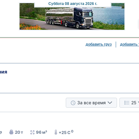
Суббота
08 августа 2026 г.
добавить груз
добавить 
рия
За все время
25
0
р
20 т
96 м³
+25 C