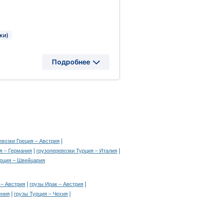
ки)
Подробнее
|
евозки Греция – Австрия
|
|
я – Германия
грузоперевозки Турция – Италия
урция – Швейцария
|
|
 – Австрия
грузы Ирак – Австрия
|
|
ения
грузы Турция – Чехия