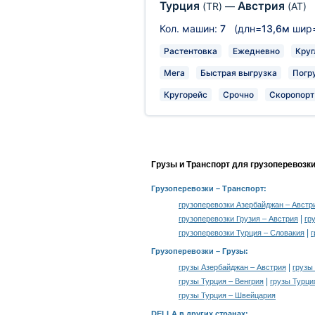
Турция
Австрия
(TR)
—
(AT)
Кол. машин:
7
(длн=
13,6м
шир
Растентовка
Ежедневно
Круг
Мега
Быстрая выгрузка
Погр
Кругорейс
Срочно
Скоропорт
Грузы и Транспорт для грузоперевозк
Грузоперевозки
– Транспорт:
грузоперевозки Азербайджан – Австр
|
грузоперевозки Грузия – Австрия
гр
|
грузоперевозки Турция – Словакия
г
Грузоперевозки –
Грузы
:
|
грузы Азербайджан – Австрия
грузы
|
грузы Турция – Венгрия
грузы Турци
грузы Турция – Швейцария
DELLA в других странах
: