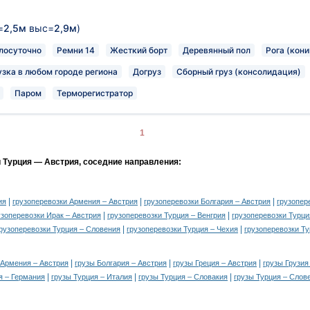
=
2,5м
выс=
2,9м
)
лосуточно
Ремни 14
Жесткий борт
Деревянный пол
Рога (кони
узка в любом городе региона
Догруз
Сборный груз (консолидация)
Паром
Терморегистратор
1
и Турция — Австрия, соседние направления:
|
|
|
ия
грузоперевозки Армения – Австрия
грузоперевозки Болгария – Австрия
грузопер
|
|
узоперевозки Ирак – Австрия
грузоперевозки Турция – Венгрия
грузоперевозки Турци
|
|
рузоперевозки Турция – Словения
грузоперевозки Турция – Чехия
грузоперевозки Т
|
|
|
 Армения – Австрия
грузы Болгария – Австрия
грузы Греция – Австрия
грузы Грузия
|
|
|
я – Германия
грузы Турция – Италия
грузы Турция – Словакия
грузы Турция – Слов