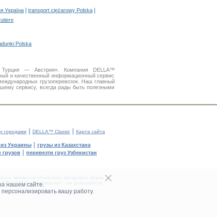
|
|
я Україна
transport ciężarowy Polska
rutiere
adunki Polska
ки Турция — Австрия». Компания DELLA™
бный и качественный информационный сервис
международных грузоперевозок. Наш главный
ашему сервису, всегда рады быть полезными
|
|
у городами
DELLA™ Classic
Карта сайта
|
 из Украины
грузы из Казахстана
|
 грузов
перевезти груз Узбекистан
зок, являются объектами авторского права.
DELLA™ Грузоперевозки' - не допускается.
на нашем сайте.
 персонализировать вашу работу.