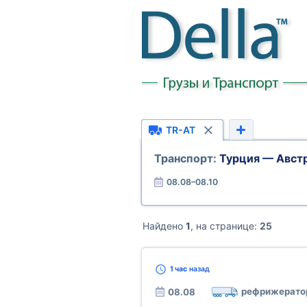
TR-AT
Транспорт:
Турция — Авст
08.08–08.10
Найдено
1
, на странице:
25
1 час
назад
рефрижерато
08.08