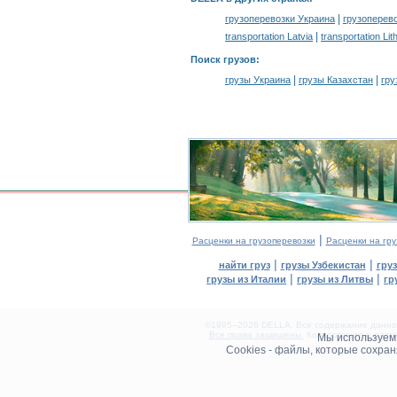
|
грузоперевозки Украина
грузоперев
|
transportation Latvia
transportation Lit
Поиск грузов
:
|
|
грузы Украина
грузы Казахстан
гру
|
Расценки на грузоперевозки
Расценки на гру
|
|
найти груз
грузы Узбекистан
гру
|
|
грузы из Италии
грузы из Литвы
гр
©1995–2026 DELLA. Все содержание данного
Все права защищены.
Копирование и разме
Мы используе
0.12(aws3)
Cookies - файлы, которые сохра
080826-07:09:33