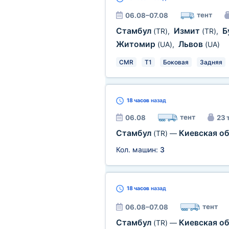
тент
06.08–07.08
Стамбул
Измит
Б
(TR)
,
(TR)
,
Житомир
Львов
(UA)
,
(UA)
CMR
T1
Боковая
Задняя
18 часов
назад
тент
06.08
23 
Стамбул
Киевская о
(TR)
—
Кол. машин:
3
18 часов
назад
тент
06.08–07.08
Стамбул
Киевская о
(TR)
—