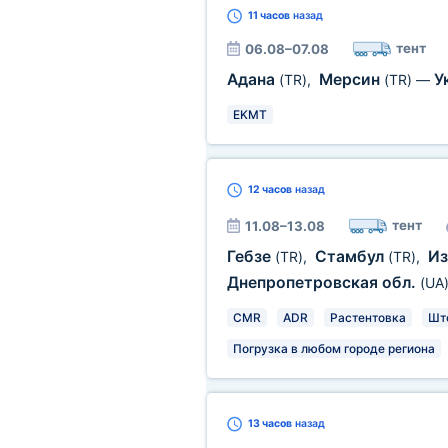
11 часов
назад
тент
06.08–07.08
Адана
Мерсин
У
(TR)
,
(TR)
—
EKMT
12 часов
назад
тент
11.08–13.08
Гебзе
Стамбул
И
(TR)
,
(TR)
,
Днепропетровская обл.
(UA
CMR
ADR
Растентовка
Шт
Погрузка в любом городе региона
13 часов
назад