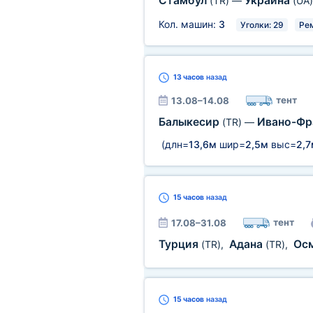
Стамбул
Украина
(TR)
—
(UA)
Кол. машин:
3
Уголки: 29
Ре
13 часов
назад
тент
13.08–14.08
Балыкесир
Ивано-Фр
(TR)
—
(длн=
13,6м
шир=
2,5м
выс=
2,7
15 часов
назад
тент
17.08–31.08
Турция
Адана
Ос
(TR)
,
(TR)
,
15 часов
назад