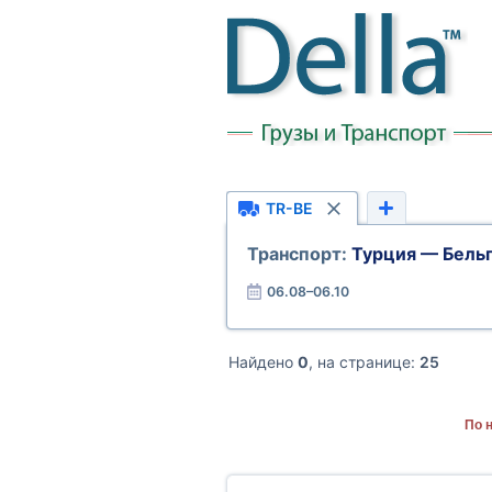
TR-BE
Транспорт:
Турция — Бель
06.08–06.10
Найдено
0
, на странице:
25
По 