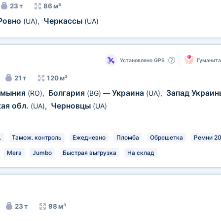
23 т
86 м³
Ровно
Черкассы
(UA)
,
(UA)
Установлено GPS
Гуманит
21 т
120 м³
умыния
Болгария
Украина
Запад Украи
(RO)
,
(BG)
—
(UA)
,
ая обл.
Черновцы
(UA)
,
(UA)
.
Тамож. контроль
Ежедневно
Пломба
Обрешетка
Ремни 2
Мега
Jumbo
Быстрая выгрузка
На склад
23 т
98 м³