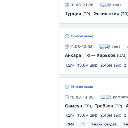
тент
10.08–31.08
Турция
Эскишехир
(TR)
,
(TR
15 часов
назад
тент
11.08–12.08
Анкара
Харьков
(TR)
—
(UA)
,
(длн=
13,6м
шир=
2,45м
выс=
2
16 часов
назад
рефриж
10.08–14.08
Самсун
Трабзон
(TR)
,
(TR)
,
(длн=
13,6м
шир=
2,45м
выс=
2
CMR
T1
Тамож. свидет.
Та