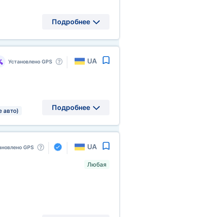
Подробнее
UA
Установлено GPS
Подробнее
е авто)
UA
ановлено GPS
Любая