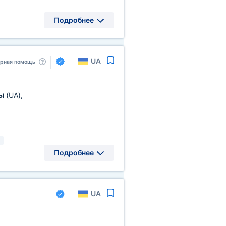
Подробнее
UA
арная помощь
ны
(UA)
,
0
Подробнее
UA