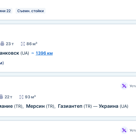
мни 22
Съемн. стойки
23 т
86 м³
анковск
(UA)
~
1396 км
м
)
Уст
22 т
93 м³
мание
Мерсин
Газиантеп
Украина
(TR)
,
(TR)
,
(TR)
—
(UA)
Уст