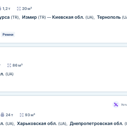
1,2 т
20 м³
урса
Измир
Киевская обл.
Тернополь
(TR)
,
(TR)
—
(UA)
,
(U
Ремни
т
86 м³
бл.
(UA)
Уст
24 т
93 м³
бл.
Харьковская обл.
Днепропетровская обл.
(UA)
,
(UA)
,
(