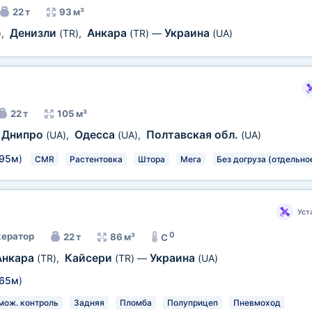
22 т
93 м³
Денизли
Анкара
Украина
)
,
(TR)
,
(TR)
—
(UA)
22 т
105 м³
Днипро
Одесса
Полтавская обл.
(UA)
,
(UA)
,
(UA)
,95м
)
CMR
Растентовка
Штора
Мега
Без догруза (отдельно
Уст
0
ератор
22 т
86 м³
C
Анкара
Кайсери
Украина
(TR)
,
(TR)
—
(UA)
,65м
)
мож. контроль
Задняя
Пломба
Полуприцеп
Пневмоход