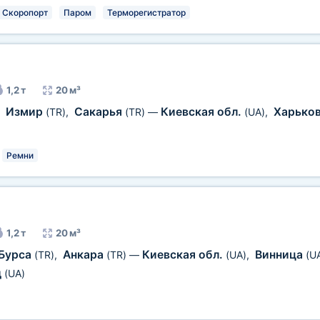
Скоропорт
Паром
Терморегистратор
1,2 т
20 м³
Измир
Сакарья
Киевская обл.
Харько
,
(TR)
,
(TR)
—
(UA)
,
Ремни
1,2 т
20 м³
Бурса
Анкара
Киевская обл.
Винница
(TR)
,
(TR)
—
(UA)
,
(U
д
(UA)