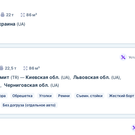
22 т
86 м³
краина
(UA)
Уст
22,5 т
86 м³
змит
Киевская обл.
Львовская обл.
(TR)
—
(UA)
,
(UA)
,
Черниговская обл.
)
,
(UA)
ора
Обрешетка
Уголки
Ремни
Съемн. стойки
Жесткий борт
Без догруза (отдельное авто)