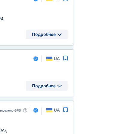
A)
,
Подробнее
UA
Подробнее
UA
ановлено GPS
UA)
,