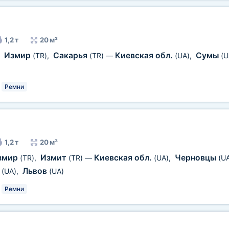
1,2 т
20 м³
Измир
Сакарья
Киевская обл.
Сумы
,
(TR)
,
(TR)
—
(UA)
,
(U
Ремни
1,2 т
20 м³
змир
Измит
Киевская обл.
Черновцы
(TR)
,
(TR)
—
(UA)
,
(U
й
Львов
(UA)
,
(UA)
Ремни