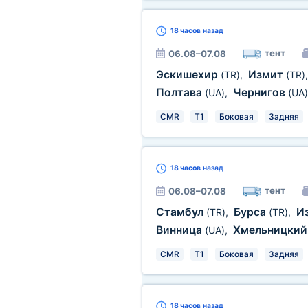
18 часов
назад
тент
06.08–07.08
Эскишехир
Измит
(TR)
,
(TR)
Полтава
Чернигов
(UA)
,
(UA)
CMR
T1
Боковая
Задняя
18 часов
назад
тент
06.08–07.08
Стамбул
Бурса
И
(TR)
,
(TR)
,
Винница
Хмельницки
(UA)
,
CMR
T1
Боковая
Задняя
18 часов
назад