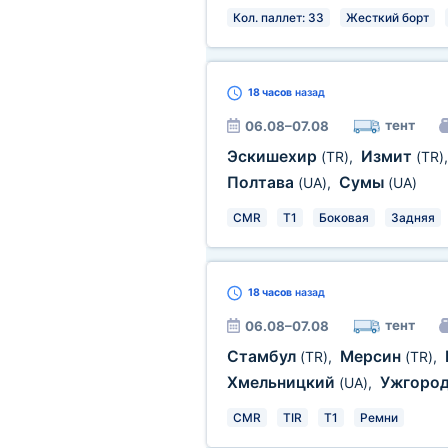
Кол. паллет: 33
Жесткий борт
18 часов
назад
тент
06.08–07.08
Эскишехир
Измит
(TR)
,
(TR)
Полтава
Сумы
(UA)
,
(UA)
CMR
T1
Боковая
Задняя
18 часов
назад
тент
06.08–07.08
Стамбул
Мерсин
(TR)
,
(TR)
,
Хмельницкий
Ужгоро
(UA)
,
CMR
TIR
T1
Ремни