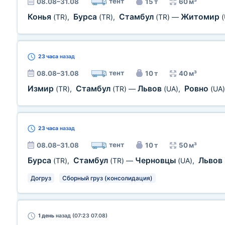
тент
08.08–31.08
15 т
60 м³
Конья
Бурса
Стамбул
Житомир
(TR)
,
(TR)
,
(TR)
—
23 часа
назад
тент
08.08–31.08
10 т
40 м³
Измир
Стамбул
Львов
Ровно
(TR)
,
(TR)
—
(UA)
,
(UA)
23 часа
назад
тент
08.08–31.08
10 т
50 м³
Бурса
Стамбул
Черновцы
Львов
(TR)
,
(TR)
—
(UA)
,
Догруз
Сборный груз (консолидация)
1 день
назад (07:23 07.08)