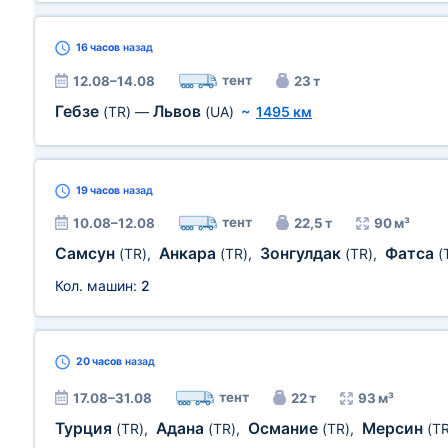
16 часов
назад
тент
12.08–14.08
23 т
Гебзе
Львов
(TR)
—
(UA)
~
1495 км
19 часов
назад
тент
10.08–12.08
22,5 т
90 м³
Самсун
Анкара
Зонгулдак
Фатса
(TR)
,
(TR)
,
(TR)
,
(
Кол. машин:
2
20 часов
назад
тент
17.08–31.08
22 т
93 м³
Турция
Адана
Османие
Мерсин
(TR)
,
(TR)
,
(TR)
,
(TR