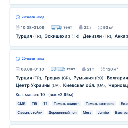
20 часов
назад
тент
10.08–31.08
22 т
93 м³
Турция
Эскишехир
Денизли
Анка
(TR)
,
(TR)
,
(TR)
,
20 часов
назад
тент
08.08–01.10
21 т
120 м³
Турция
Греция
Румыния
Болгари
(TR)
,
(GR)
,
(RO)
,
Центр Украины
Киевская обл.
Чернов
(UA)
,
(UA)
,
Кол. машин:
10
(выс=
2,95м
)
CMR
TIR
T1
Тамож. свидет.
Тамож. контроль
Еже
Съемн. стойки
Деревянный пол
Мега
Jumbo
Быстра