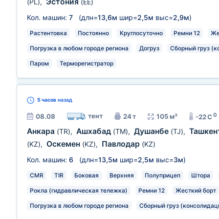
Эстония
(PL)
,
(EE)
Кол. машин:
7
(длн=
13,6м
шир=
2,5м
выс=
2,9м
)
Растентовка
Постоянно
Круглосуточно
Ремни 12
Же
Погрузка в любом городе региона
Догруз
Сборный груз (к
Паром
Терморегистратор
5 часов
назад
0
тент
08.08
24 т
105 м³
-22 C
Анкара
Ашхабад
Душанбе
Ташкен
(TR)
,
(TM)
,
(TJ)
,
Оскемен
Павлодар
(KZ)
,
(KZ)
,
(KZ)
Кол. машин:
6
(длн=
13,5м
шир=
2,5м
выс=
3м
)
CMR
TIR
Боковая
Верхняя
Полуприцеп
Штора
Рокла (гидравлическая тележка)
Ремни 12
Жесткий борт
Погрузка в любом городе региона
Сборный груз (консолидац