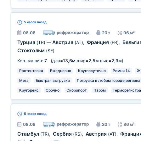
5 часов
назад
рефрижератор
08.08
20 т
96 м³
Турция
Австрия
Франция
Бельги
(TR)
—
(AT)
,
(FR)
,
Стокгольм
(SE)
Кол. машин:
7
(длн=
13,6м
шир=
2,5м
выс=
2,9м
)
Растентовка
Ежедневно
Круглосуточно
Ремни 14
Ж
Мега
Быстрая выгрузка
Погрузка в любом городе региона
Кругорейс
Срочно
Скоропорт
Паром
Терморегистра
5 часов
назад
рефрижератор
08.08
20 т
86 м³
Стамбул
Сербия
Австрия
Франци
(TR)
,
(RS)
,
(AT)
,