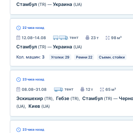
Стамбул
Украина
(TR)
—
(UA)
22 часа
назад
тент
12.08–14.08
23 т
98 м³
Стамбул
Украина
(TR)
—
(UA)
Кол. машин:
3
Уголки: 29
Ремни 22
Съемн. стойки
23 часа
назад
тент
08.08–31.08
12 т
65 м³
Эскишехир
Гебзе
Стамбул
Черн
(TR)
,
(TR)
,
(TR)
—
Киев
(UA)
,
(UA)
23 часа
назад