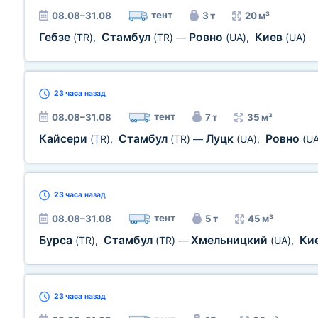
тент
08.08–31.08
3 т
20 м³
Гебзе
Стамбул
Ровно
Киев
(TR)
,
(TR)
—
(UA)
,
(UA)
23 часа
назад
тент
08.08–31.08
7 т
35 м³
Кайсери
Стамбул
Луцк
Ровно
(TR)
,
(TR)
—
(UA)
,
(UA
23 часа
назад
тент
08.08–31.08
5 т
45 м³
Бурса
Стамбул
Хмельницкий
Ки
(TR)
,
(TR)
—
(UA)
,
23 часа
назад