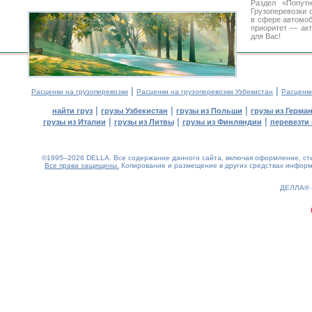
Раздел «Попут
Грузоперевозки 
в сфере автомо
приоритет — акт
для Вас!
|
|
Расценки на грузоперевозки
Расценки на грузоперевозки Узбекистан
Расценк
|
|
|
найти груз
грузы Узбекистан
грузы из Польши
грузы из Герма
|
|
|
грузы из Италии
грузы из Литвы
грузы из Финляндии
перевезти 
©1995–2026 DELLA. Все содержание данного сайта, включая оформление, стил
Все права защищены.
Копирование и размещение в других средствах информа
0.21(aws4)
080826-11:10:29
ДЕЛЛА®