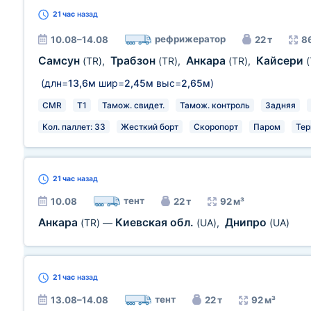
21 час
назад
рефрижератор
10.08–14.08
22 т
8
Самсун
Трабзон
Анкара
Кайсери
(TR)
,
(TR)
,
(TR)
,
(
(длн=
13,6м
шир=
2,45м
выс=
2,65м
)
CMR
T1
Тамож. свидет.
Тамож. контроль
Задняя
Кол. паллет: 33
Жесткий борт
Скоропорт
Паром
Тер
21 час
назад
тент
10.08
22 т
92 м³
Анкара
Киевская обл.
Днипро
(TR)
—
(UA)
,
(UA)
21 час
назад
тент
13.08–14.08
22 т
92 м³