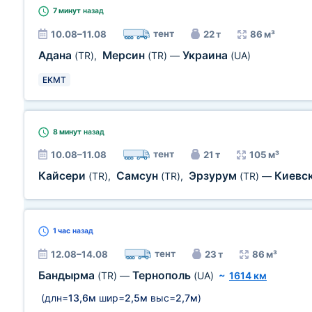
7 минут
назад
тент
10.08–11.08
22 т
86 м³
Адана
Мерсин
Украина
(TR)
,
(TR)
—
(UA)
EKMT
8 минут
назад
тент
10.08–11.08
21 т
105 м³
Кайсери
Самсун
Эрзурум
Киевск
(TR)
,
(TR)
,
(TR)
—
1 час
назад
тент
12.08–14.08
23 т
86 м³
Бандырма
Тернополь
(TR)
—
(UA)
~
1614 км
(длн=
13,6м
шир=
2,5м
выс=
2,7м
)