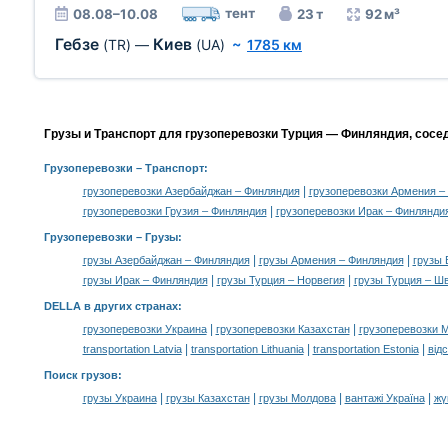
тент
08.08–10.08
23 т
92 м³
Гебзе
Киев
(TR)
—
(UA)
~
1785 км
Грузы и Транспорт для грузоперевозки Турция — Финляндия, сосе
Грузоперевозки
– Транспорт:
|
грузоперевозки Азербайджан – Финляндия
грузоперевозки Армения –
|
грузоперевозки Грузия – Финляндия
грузоперевозки Ирак – Финлянди
Грузоперевозки –
Грузы
:
|
|
грузы Азербайджан – Финляндия
грузы Армения – Финляндия
грузы 
|
|
грузы Ирак – Финляндия
грузы Турция – Норвегия
грузы Турция – Ш
DELLA в других странах
:
|
|
грузоперевозки Украина
грузоперевозки Казахстан
грузоперевозки 
|
|
|
transportation Latvia
transportation Lithuania
transportation Estonia
від
Поиск грузов
:
|
|
|
|
грузы Украина
грузы Казахстан
грузы Молдова
вантажі Україна
жү