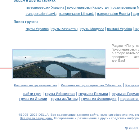
DELLA в других странах
:
|
|
грузоперевозки Украина
грузоперевозки Казахстан
грузоперевозки 
|
|
|
transportation Latvia
transportation Lithuania
transportation Estonia
від
Поиск грузов
:
|
|
|
|
грузы Украина
грузы Казахстан
грузы Молдова
вантажі Україна
жү
Раздел «Попутн
Грузоперевозки 
в сфере автомо
приоритет — акт
для Вас!
|
|
Расценки на грузоперевозки
Расценки на грузоперевозки Узбекистан
Расценк
|
|
|
найти груз
грузы Узбекистан
грузы из Польши
грузы из Герма
|
|
|
грузы из Италии
грузы из Литвы
грузы из Финляндии
перевезти 
©1995–2026 DELLA. Все содержание данного сайта, включая оформление, стил
Все права защищены.
Копирование и размещение в других средствах информа
0.15(aws4)
070826-11:41:29
ДЕЛЛА®