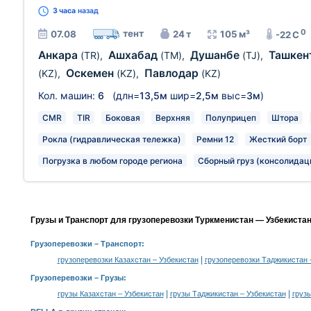
3 часа
назад
0
тент
07.08
24 т
105 м³
-22 C
Анкара
Ашхабад
Душанбе
Ташкен
(TR)
,
(TM)
,
(TJ)
,
Оскемен
Павлодар
(KZ)
,
(KZ)
,
(KZ)
Кол. машин:
6
(длн=
13,5м
шир=
2,5м
выс=
3м
)
CMR
TIR
Боковая
Верхняя
Полуприцеп
Штора
Рокла (гидравлическая тележка)
Ремни 12
Жесткий борт
Погрузка в любом городе региона
Сборный груз (консолидац
Грузы и Транспорт для грузоперевозки Туркменистан — Узбекистан
Грузоперевозки
– Транспорт:
|
грузоперевозки Казахстан – Узбекистан
грузоперевозки Таджикистан 
Грузоперевозки –
Грузы
:
|
|
грузы Казахстан – Узбекистан
грузы Таджикистан – Узбекистан
груз