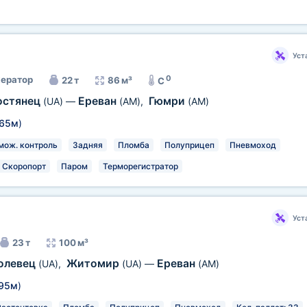
Уст
0
ератор
22 т
86 м³
C
остянец
Ереван
Гюмри
(UA)
—
(AM)
,
(AM)
,65м
)
мож. контроль
Задняя
Пломба
Полуприцеп
Пневмоход
Скоропорт
Паром
Терморегистратор
Уст
23 т
100 м³
олевец
Житомир
Ереван
(UA)
,
(UA)
—
(AM)
,95м
)