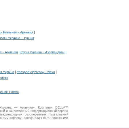
|
ки Румыния – Армения
возки Украина – Турция
|
|
я – Армения
грузы Украина – Азербайджан
|
|
я Україна
transport ciężarowy Polska
rutiere
adunki Polska
и Украина — Армения». Компания DELLA™
бный и качественный информационный сервис
международных грузоперевозок. Наш главный
ашему сервису, всегда рады быть полезными