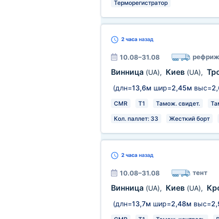
Терморегистратор
2 часа
назад
рефриж
10.08–31.08
Винница
Киев
Тр
(UA)
,
(UA)
,
(длн=
13,6м
шир=
2,45м
выс=
2
CMR
T1
Тамож. свидет.
Та
Кол. паллет: 33
Жесткий борт
2 часа
назад
тент
10.08–31.08
Винница
Киев
Кр
(UA)
,
(UA)
,
(длн=
13,7м
шир=
2,48м
выс=
2