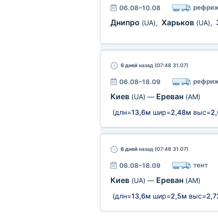
рефриж
06.08–10.08
Днипро
Харьков
(UA)
,
(UA)
,
6 дней
назад (07:48 31.07)
рефриж
06.08–18.09
Киев
Ереван
(UA)
—
(AM)
(длн=
13,6м
шир=
2,48м
выс=
2
6 дней
назад (07:48 31.07)
тент
06.08–18.09
Киев
Ереван
(UA)
—
(AM)
(длн=
13,6м
шир=
2,5м
выс=
2,