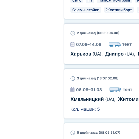
CMR
T1
Тамож. контроль
Съемн. стойки
Жесткий борт
2 дня
назад (06:50 04.08)
тент
07.08–14.08
Харьков
Днипро
(UA)
,
(UA)
,
3 дня
назад (13:07 02.08)
тент
06.08–31.08
Хмельницкий
Житом
(UA)
,
Кол. машин:
5
5 дней
назад (08:05 31.07)