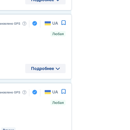
UA
ановлено GPS
Любая
Подробнее
UA
ановлено GPS
Любая