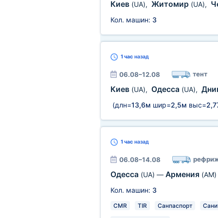
Киев
Житомир
Ч
(UA)
,
(UA)
,
Кол. машин:
3
1 час
назад
тент
06.08–12.08
Киев
Одесса
Дни
(UA)
,
(UA)
,
(длн=
13,6м
шир=
2,5м
выс=
2,7
1 час
назад
рефриж
06.08–14.08
Одесса
Армения
(UA)
—
(AM)
Кол. машин:
3
CMR
TIR
Санпаспорт
Сани