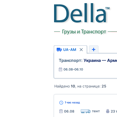
UA-AM
Транспорт:
Украина — Арм
06.08–06.10
Найдено
10
, на странице:
25
1 час
назад
тент
06.08
23 