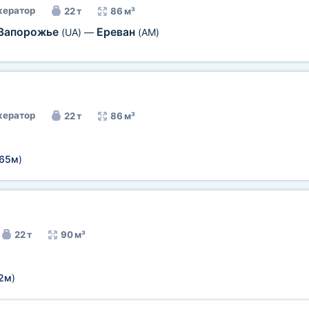
ератор
22 т
86 м³
Запорожье
Ереван
(UA)
—
(AM)
ератор
22 т
86 м³
,65м
)
22 т
90 м³
72м
)