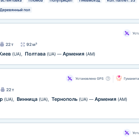
Растентовка
Пломба
Полуприцеп
Пневмоход
Кол. паллет: 33
Деревянный пол
Уст
22 т
92 м³
Киев
Полтава
Армения
(UA)
,
(UA)
—
(AM)
Установлено GPS
Гуманит
22 т
ир
Винница
Тернополь
Армения
(UA)
,
(UA)
,
(UA)
—
(AM)
Уст