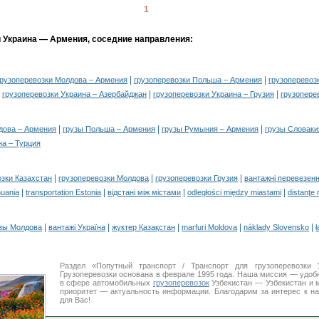
1
и Украина — Армения, соседние направления:
|
|
грузоперевозки Молдова – Армения
грузоперевозки Польша – Армения
грузоперевоз
|
|
|
грузоперевозки Украина – Азербайджан
грузоперевозки Украина – Грузия
грузопере
|
|
|
дова – Армения
грузы Польша – Армения
грузы Румыния – Армения
грузы Словаки
на – Турция
|
|
|
озки Казахстан
грузоперевозки Молдова
грузоперевозки Грузия
вантажні перевезенн
|
|
|
|
huania
transportation Estonia
відстані між містами
odległości między miastami
distanţe 
|
|
|
|
|
зы Молдова
вантажі Україна
жүктер Қазақстан
marfuri Moldova
náklady Slovensko
ł
Раздел «Попутный транспорт / Транспорт для грузоперевозк
Грузоперевозки основана в феврале 1995 года. Наша миссия — удо
в сфере автомобильных
грузоперевозок
Узбекистан — Узбекистан и 
приоритет — актуальность информации. Благодарим за интерес к н
для Вас!