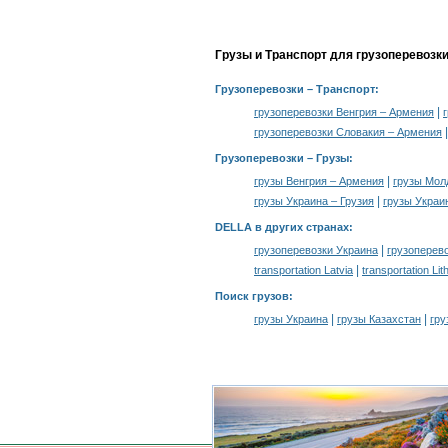
Грузы и Транспорт для грузоперевозк
Грузоперевозки
– Транспорт:
|
грузоперевозки Венгрия – Армения
грузоперевозки Словакия – Армения
Грузоперевозки –
Грузы
:
|
грузы Венгрия – Армения
грузы Мол
|
грузы Украина – Грузия
грузы Украи
DELLA в других странах
:
|
грузоперевозки Украина
грузоперев
|
transportation Latvia
transportation Lit
Поиск грузов
:
|
|
грузы Украина
грузы Казахстан
гру