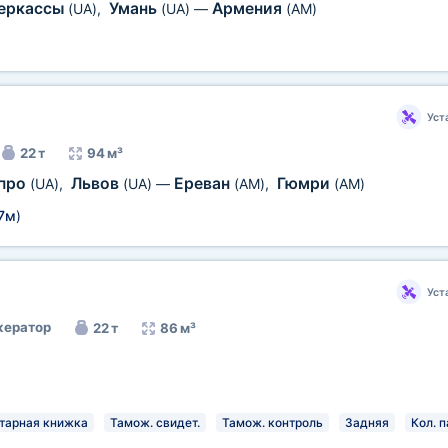
еркассы
Умань
Армения
(UA)
,
(UA)
—
(AM)
Уст
22 т
94 м³
про
Львов
Ереван
Гюмри
(UA)
,
(UA)
—
(AM)
,
(AM)
7м
)
Уст
ератор
22 т
86 м³
тарная книжка
Тамож. свидет.
Тамож. контроль
Задняя
Кол. п