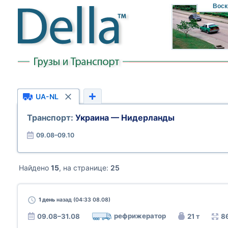
Воск
UA-NL
Транспорт:
Украина — Нидерланды
09.08–09.10
Найдено
15
, на странице:
25
1 день
назад (04:33 08.08)
рефрижератор
09.08–31.08
21 т
8