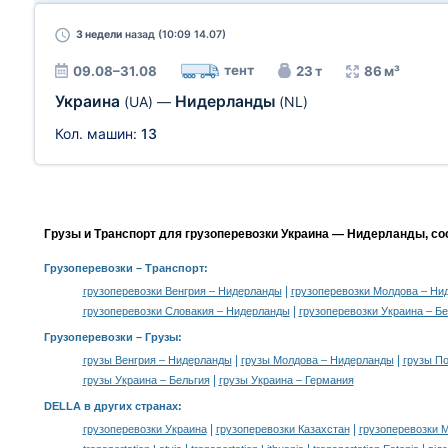
3 недели
назад (10:09 14.07)
тент
09.08–31.08
23 т
86 м³
Украина
Нидерланды
(UA)
—
(NL)
Кол. машин:
13
Грузы и Транспорт для грузоперевозки Украина — Нидерланды, со
Грузоперевозки
– Транспорт:
|
грузоперевозки Венгрия – Нидерланды
грузоперевозки Молдова – Ни
|
грузоперевозки Словакия – Нидерланды
грузоперевозки Украина – Бе
Грузоперевозки –
Грузы
:
|
|
грузы Венгрия – Нидерланды
грузы Молдова – Нидерланды
грузы П
|
грузы Украина – Бельгия
грузы Украина – Германия
DELLA в других странах
:
|
|
грузоперевозки Украина
грузоперевозки Казахстан
грузоперевозки 