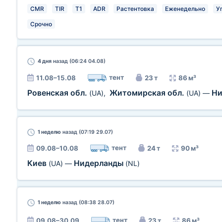
CMR
TIR
T1
ADR
Растентовка
Еженедельно
У
Срочно
4 дня
назад (06:24 04.08)
тент
11.08–15.08
23 т
86 м³
Ровенская обл.
Житомирская обл.
Ни
(UA)
,
(UA)
—
1 неделю
назад (07:19 29.07)
тент
09.08–10.08
24 т
90 м³
Киев
Нидерланды
(UA)
—
(NL)
1 неделю
назад (08:38 28.07)
тент
09.08–30.09
23 т
86 м³