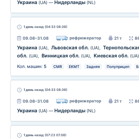
Украина
Нидерланды
(UA)
—
(NL)
1 день
назад (04:33 08.08)
рефрижератор
09.08–31.08
21 т
8
Украина
Львовская обл.
Тернопольска
(UA)
,
(UA)
,
обл.
Винницкая обл.
Киевская обл.
(UA)
,
(UA)
,
(UA)
Кол. машин:
5
CMR
EKMT
Задняя
Полуприцеп
Б
1 день
назад (04:33 08.08)
рефрижератор
09.08–31.08
21 т
8
Украина
Нидерланды
(UA)
—
(NL)
1 день
назад (07:23 07.08)