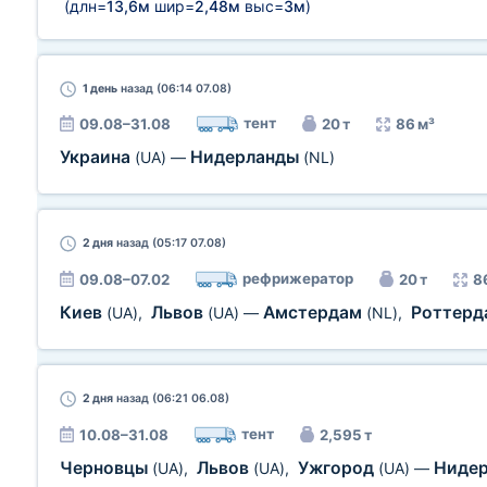
(длн=
13,6м
шир=
2,48м
выс=
3м
)
1 день
назад (06:14 07.08)
тент
09.08–31.08
20 т
86 м³
Украина
Нидерланды
(UA)
—
(NL)
2 дня
назад (05:17 07.08)
рефрижератор
09.08–07.02
20 т
8
Киев
Львов
Амстердам
Роттер
(UA)
,
(UA)
—
(NL)
,
2 дня
назад (06:21 06.08)
тент
10.08–31.08
2,595 т
Черновцы
Львов
Ужгород
Ниде
(UA)
,
(UA)
,
(UA)
—