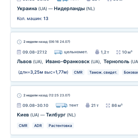
Украина
Нидерланды
(UA)
—
(NL)
Кол. машин:
13
2 недели
назад (06:16 24.07)
цельномет.
09.08–27.12
1,2 т
10 м³
Львов
Ивано-Франковск
Тернополь
(UA)
,
(UA)
,
(UA
(длн=
3,25м
выс=
1,77м
)
CMR
Тамож. свидет.
Бокова
2 недели
назад (12:25 23.07)
тент
09.08–30.10
21 т
86 м³
Киев
Тилбург
(UA)
—
(NL)
CMR
ADR
Растентовка