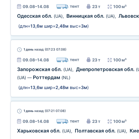
тент
09.08–14.08
23 т
100 м³
Одесская обл.
Винницкая обл.
Львовск
(UA)
,
(UA)
,
(длн=
13,6м
шир=
2,48м
выс=
3м
)
1 день
назад (07:23 07.08)
тент
09.08–14.08
23 т
100 м³
Запорожская обл.
Днепропетровская обл.
(UA)
,
(
Роттердам
(UA)
—
(NL)
(длн=
13,6м
шир=
2,48м
выс=
3м
)
1 день
назад (07:21 07.08)
тент
09.08–14.08
23 т
100 м³
Харьковская обл.
Полтавская обл.
Кие
(UA)
,
(UA)
,