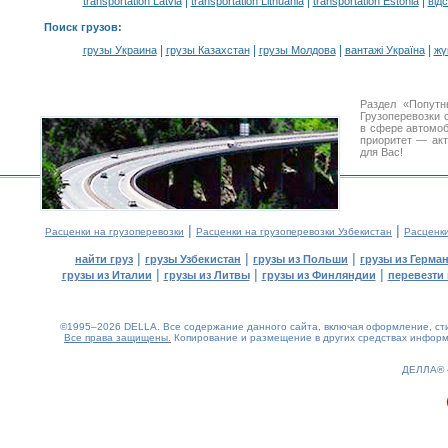
|
|
|
transportation Latvia
transportation Lithuania
transportation Estonia
від
Поиск грузов
:
|
|
|
|
грузы Украина
грузы Казахстан
грузы Молдова
вантажі Україна
жү
Раздел «Попутн
Грузоперевозки 
в сфере автомо
приоритет — акт
для Вас!
|
|
Расценки на грузоперевозки
Расценки на грузоперевозки Узбекистан
Расценк
|
|
|
найти груз
грузы Узбекистан
грузы из Польши
грузы из Герма
|
|
|
грузы из Италии
грузы из Литвы
грузы из Финляндии
перевезти 
©1995–2026 DELLA. Все содержание данного сайта, включая оформление, стил
Все права защищены.
Копирование и размещение в других средствах информа
0.14(aws3)
090826-08:28:18
ДЕЛЛА®