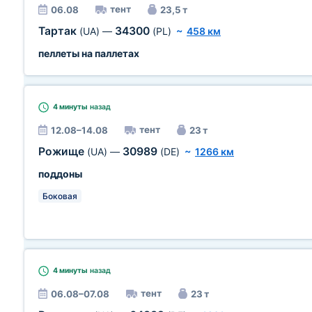
тент
06.08
23,5 т
Тартак
34300
(UA)
—
(PL)
~
458 км
пеллеты на паллетах
4 минуты
назад
тент
12.08–14.08
23 т
Рожище
30989
(UA)
—
(DE)
~
1266 км
поддоны
Боковая
4 минуты
назад
тент
06.08–07.08
23 т