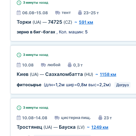
3 минуты
назад
тент
06.08–15.08
23–25 т
Торки
74725
(UA)
—
(CZ)
~
591 км
зерно в биг-бэгах
, Кол. машин:
5
3 минуты
назад
любой
10.08
0,3 т
Киев
Сазхаломбатта
(UA)
—
(HU)
~
1158 км
фитосырье
(длн=
1,2м
шир=
0,8м
выс=
2,2м
)
Догруз
3 минуты
назад
цистерна пищ.
10.08–14.08
23 т
Тростянец
Бауска
(UA)
—
(LV)
~
1249 км