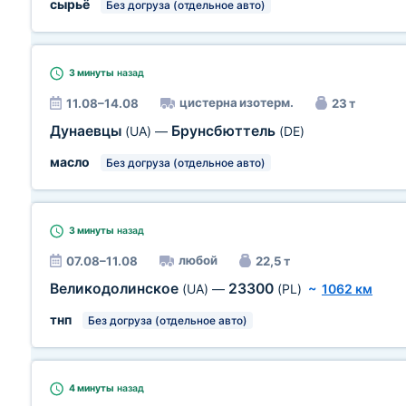
сырьё
Без догруза (отдельное авто)
3 минуты
назад
цистерна изотерм.
11.08–14.08
23 т
Дунаевцы
Брунсбюттель
(UA)
—
(DE)
масло
Без догруза (отдельное авто)
3 минуты
назад
любой
07.08–11.08
22,5 т
Великодолинское
23300
(UA)
—
(PL)
~
1062 км
тнп
Без догруза (отдельное авто)
4 минуты
назад