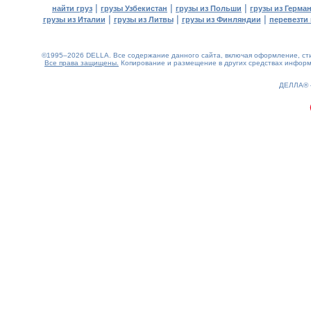
|
|
|
найти груз
грузы Узбекистан
грузы из Польши
грузы из Герма
|
|
|
грузы из Италии
грузы из Литвы
грузы из Финляндии
перевезти 
©1995–2026 DELLA. Все содержание данного сайта, включая оформление, стил
Все права защищены.
Копирование и размещение в других средствах информа
0.21(aws3)
060826-18:11:32
ДЕЛЛА®