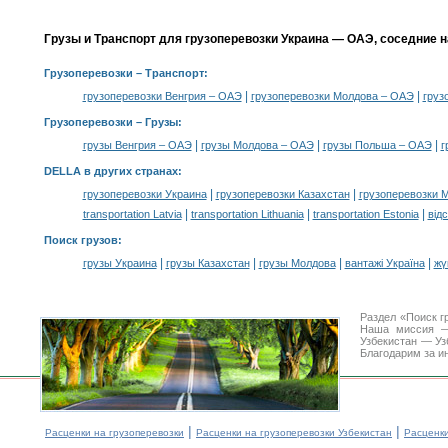
Грузы и Транспорт для грузоперевозки Украина — ОАЭ, соседние 
Грузоперевозки
– Транспорт:
|
|
грузоперевозки Венгрия – ОАЭ
грузоперевозки Молдова – ОАЭ
груз
Грузоперевозки –
Грузы
:
|
|
|
грузы Венгрия – ОАЭ
грузы Молдова – ОАЭ
грузы Польша – ОАЭ
г
DELLA в других странах
:
|
|
грузоперевозки Украина
грузоперевозки Казахстан
грузоперевозки 
|
|
|
transportation Latvia
transportation Lithuania
transportation Estonia
від
Поиск грузов
:
|
|
|
|
грузы Украина
грузы Казахстан
грузы Молдова
вантажі Україна
жү
Раздел «Поиск г
Наша миссия —
Узбекистан — Уз
Благодарим за и
|
|
Расценки на грузоперевозки
Расценки на грузоперевозки Узбекистан
Расценк