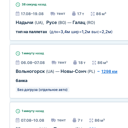
38 секунд
назад
тент
17.08–19.08
17 т
86 м³
Надычи
Русе
Галац
(UA)
,
(BG)
—
(RO)
тнп на паллетах
(длн=
3,4м
шир=
1,2м
выс=
2,2м
)
1 минуту
назад
тент
06.08–07.08
18 т
86 м³
Вольногорск
Новы-Сонч
(UA)
—
(PL)
~
1298 км
банка
Без догруза (отдельное авто)
1 минуту
назад
тент
07.08–10.08
7 т
86 м³