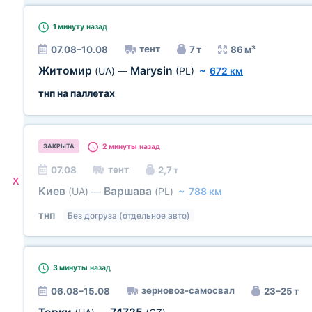
1 минуту
назад
тент
07.08–10.08
7 т
86 м³
Житомир
Marysin
(UA)
—
(PL)
~
672 км
тнп на паллетах
2 минуты
назад
ЗАКРЫТА
тент
07.08
2,7 т
X
Киев
Варшава
(UA)
—
(PL)
~
788 км
тнп
Без догруза (отдельное авто)
3 минуты
назад
зерновоз-самосвал
06.08–15.08
23–25 т