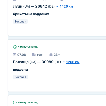
Луцк
26842
(UA)
—
(DE)
~
1426 км
брикеты на поддонах
Боковая
4 минуты
назад
тент
07.08
23 т
Рожище
30989
(UA)
—
(DE)
~
1266 км
поддоны
Боковая
4 минуты
назад