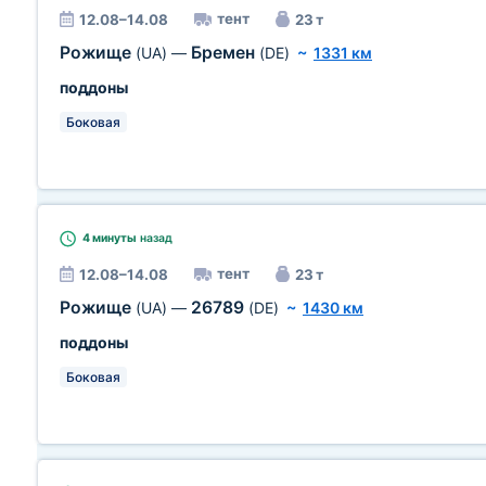
тент
12.08–14.08
23 т
Рожище
Бремен
(UA)
—
(DE)
~
1331 км
поддоны
Боковая
4 минуты
назад
тент
12.08–14.08
23 т
Рожище
26789
(UA)
—
(DE)
~
1430 км
поддоны
Боковая