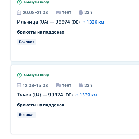
4 минуты
назад
тент
20.08–21.08
23 т
Ильница
99974
(UA)
—
(DE)
~
1326 км
брикеты на поддонах
Боковая
4 минуты
назад
тент
12.08–15.08
23 т
Тячев
99974
(UA)
—
(DE)
~
1339 км
брикеты на поддонах
Боковая