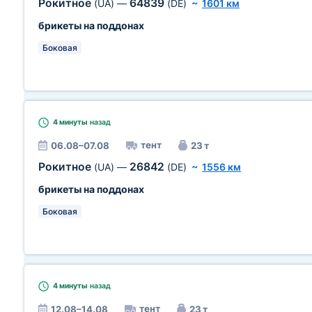
Рокитное
64839
(UA)
—
(DE)
~
1601 км
брикеты на поддонах
Боковая
4 минуты
назад
тент
06.08–07.08
23 т
Рокитное
26842
(UA)
—
(DE)
~
1556 км
брикеты на поддонах
Боковая
4 минуты
назад
тент
12.08–14.08
23 т