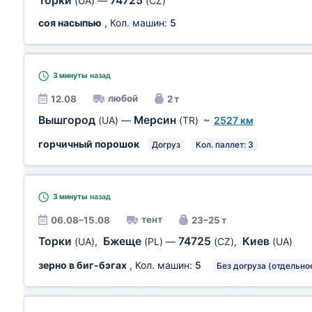
Торки
74725
(UA)
—
(CZ)
соя насыпью
, Кол. машин:
5
3 минуты
назад
любой
12.08
2 т
Вышгород
Мерсин
(UA)
—
(TR)
~
2527 км
горчичный порошок
Догруз
Кол. паллет: 3
3 минуты
назад
тент
06.08–15.08
23–25 т
Торки
Бжеще
74725
Киев
(UA)
,
(PL)
—
(CZ)
,
(UA)
зерно в биг-бэгах
, Кол. машин:
5
Без догруза (отдельно