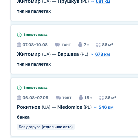
Житомир
Прушкув
(UA)
—
(PL)
~
681 км
тнп на паллетах
1 минуту
назад
тент
07.08–10.08
7 т
86 м³
Житомир
Варшава
(UA)
—
(PL)
~
678 км
тнп на паллетах
1 минуту
назад
тент
06.08–07.08
18 т
86 м³
Рокитное
Niedomice
(UA)
—
(PL)
~
546 км
банка
Без догруза (отдельное авто)