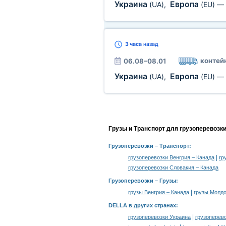
Украина
Европа
(UA)
,
(EU)
—
3 часа
назад
контей
06.08–08.01
Украина
Европа
(UA)
,
(EU)
—
Грузы и Транспорт для грузоперевозк
Грузоперевозки
– Транспорт:
|
грузоперевозки Венгрия – Канада
гр
грузоперевозки Словакия – Канада
Грузоперевозки –
Грузы
:
|
грузы Венгрия – Канада
грузы Молдо
DELLA в других странах
:
|
грузоперевозки Украина
грузоперев