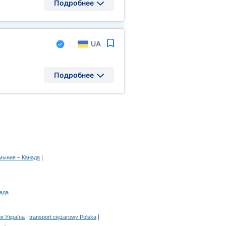
Подробнее
UA
Подробнее
|
мыния – Канада
нада
|
|
я Україна
transport ciężarowy Polska