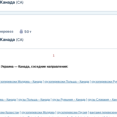
Канада
(CA)
неровоз
50 т
Канада
(CA)
1
и Украина — Канада, соседние направления:
|
|
узоперевозки Молдова – Канада
грузоперевозки Польша – Канада
грузоперевозки Ру
|
|
|
ва – Канада
грузы Польша – Канада
грузы Румыния – Канада
грузы Словакия – Ка
|
|
|
озки Казахстан
грузоперевозки Молдова
грузоперевозки Грузия
вантажні перевезенн