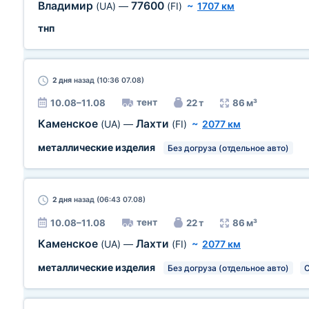
Владимир
77600
(UA)
—
(FI)
~
1707 км
тнп
2 дня
назад (10:36 07.08)
тент
10.08–11.08
22 т
86 м³
Каменское
Лахти
(UA)
—
(FI)
~
2077 км
металлические изделия
Без догруза (отдельное авто)
2 дня
назад (06:43 07.08)
тент
10.08–11.08
22 т
86 м³
Каменское
Лахти
(UA)
—
(FI)
~
2077 км
металлические изделия
Без догруза (отдельное авто)