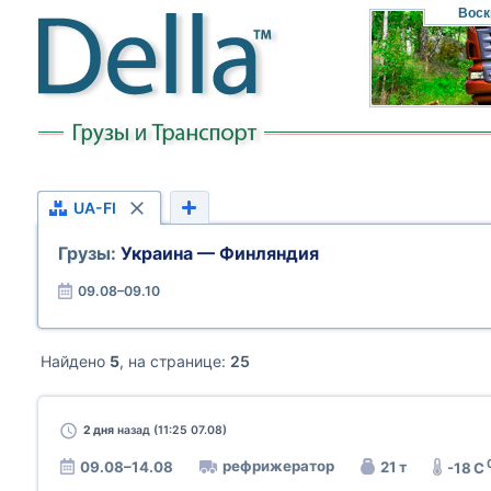
Воск
UA-FI
Грузы:
Украина — Финляндия
09.08–09.10
Найдено
5
, на странице:
25
2 дня
назад (11:25 07.08)
рефрижератор
09.08–14.08
21 т
-18 C