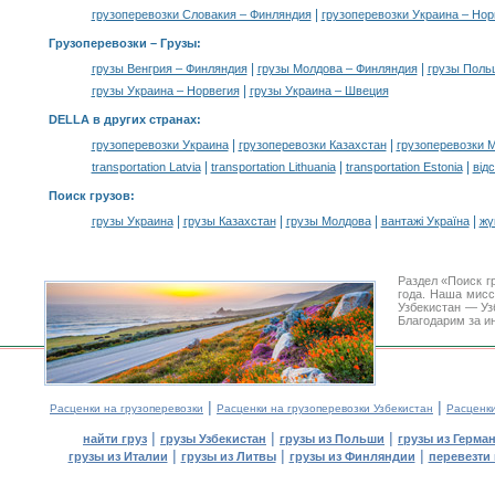
|
грузоперевозки Словакия – Финляндия
грузоперевозки Украина – Нор
Грузоперевозки –
Грузы
:
|
|
грузы Венгрия – Финляндия
грузы Молдова – Финляндия
грузы Поль
|
грузы Украина – Норвегия
грузы Украина – Швеция
DELLA в других странах
:
|
|
грузоперевозки Украина
грузоперевозки Казахстан
грузоперевозки 
|
|
|
transportation Latvia
transportation Lithuania
transportation Estonia
від
Поиск грузов
:
|
|
|
|
грузы Украина
грузы Казахстан
грузы Молдова
вантажі Україна
жү
Раздел «Поиск г
года. Наша мис
Узбекистан — Уз
Благодарим за и
|
|
Расценки на грузоперевозки
Расценки на грузоперевозки Узбекистан
Расценк
|
|
|
найти груз
грузы Узбекистан
грузы из Польши
грузы из Герма
|
|
|
грузы из Италии
грузы из Литвы
грузы из Финляндии
перевезти 