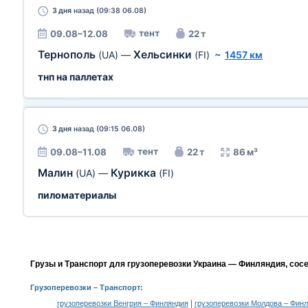
3 дня
назад (09:38 06.08)
тент
09.08–12.08
22 т
Тернополь
Хельсинки
(UA)
—
(FI)
~
1457 км
тнп на паллетах
3 дня
назад (09:15 06.08)
тент
09.08–11.08
22 т
86 м³
Малин
Курикка
(UA)
—
(FI)
пиломатериалы
Грузы и Транспорт для грузоперевозки Украина — Финляндия, сос
Грузоперевозки
– Транспорт:
|
грузоперевозки Венгрия – Финляндия
грузоперевозки Молдова – Фин