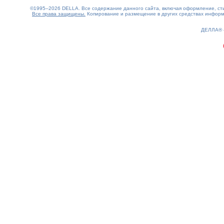
©1995–2026 DELLA. Все содержание данного сайта, включая оформление, стил
Все права защищены.
Копирование и размещение в других средствах информа
0.09(aws4)
090826-18:37:26
ДЕЛЛА®