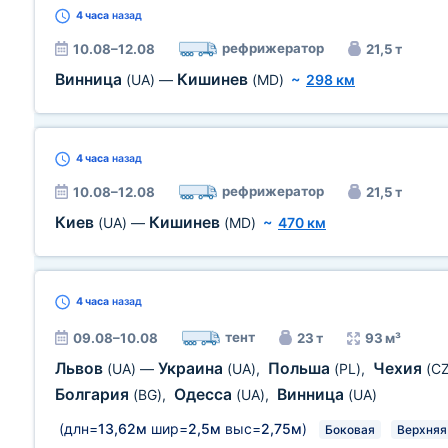
4 часа
назад
рефрижератор
10.08–12.08
21,5 т
Винница
Кишинев
(UA)
—
(MD)
~
298 км
4 часа
назад
рефрижератор
10.08–12.08
21,5 т
Киев
Кишинев
(UA)
—
(MD)
~
470 км
4 часа
назад
тент
09.08–10.08
23 т
93 м³
Львов
Украина
Польша
Чехия
(UA)
—
(UA)
,
(PL)
,
(CZ
Болгария
Одесса
Винница
(BG)
,
(UA)
,
(UA)
(длн=
13,62м
шир=
2,5м
выс=
2,75м
)
Боковая
Верхняя