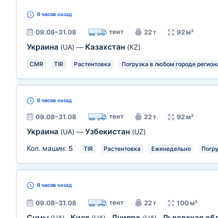
6 часов
назад
тент
09.08–31.08
22 т
92 м³
Украина
Казахстан
(UA)
—
(KZ)
CMR
TIR
Растентовка
Погрузка в любом городе регион
6 часов
назад
тент
09.08–31.08
22 т
92 м³
Украина
Узбекистан
(UA)
—
(UZ)
Кол. машин:
5
TIR
Растентовка
Еженедельно
Погру
6 часов
назад
тент
09.08–31.08
22 т
100 м³
Сумы
Киев
Днипро
Львовская об
(UA)
,
(UA)
,
(UA)
,