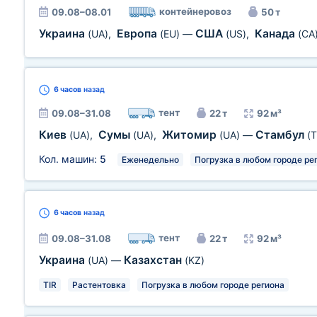
контейнеровоз
09.08–08.01
50 т
Украина
Европа
США
Канада
(UA)
,
(EU)
—
(US)
,
(CA
6 часов
назад
тент
09.08–31.08
22 т
92 м³
Киев
Сумы
Житомир
Стамбул
(UA)
,
(UA)
,
(UA)
—
(T
Кол. машин:
5
Еженедельно
Погрузка в любом городе ре
6 часов
назад
тент
09.08–31.08
22 т
92 м³
Украина
Казахстан
(UA)
—
(KZ)
TIR
Растентовка
Погрузка в любом городе региона