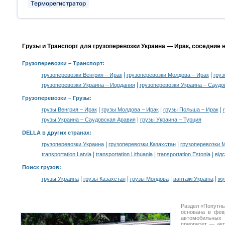
Терморегистратор
Грузы и Транспорт для грузоперевозки Украина — Ирак, соседние 
Грузоперевозки
– Транспорт:
|
|
грузоперевозки Венгрия – Ирак
грузоперевозки Молдова – Ирак
груз
|
грузоперевозки Украина – Иордания
грузоперевозки Украина – Саудо
Грузоперевозки –
Грузы
:
|
|
|
грузы Венгрия – Ирак
грузы Молдова – Ирак
грузы Польша – Ирак
|
грузы Украина – Саудовская Аравия
грузы Украина – Турция
DELLA в других странах
:
|
|
грузоперевозки Украина
грузоперевозки Казахстан
грузоперевозки 
|
|
|
transportation Latvia
transportation Lithuania
transportation Estonia
від
Поиск грузов
:
|
|
|
|
грузы Украина
грузы Казахстан
грузы Молдова
вантажі Україна
жү
Раздел «Попутны
основана в фев
автомобильны
приоритет — акт