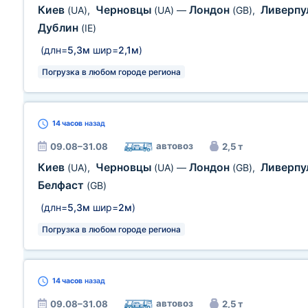
Киев
Черновцы
Лондон
Ливерпу
(UA)
,
(UA)
—
(GB)
,
Дублин
(IE)
(длн=
5,3м
шир=
2,1м
)
Погрузка в любом городе региона
14 часов
назад
автовоз
09.08–31.08
2,5 т
Киев
Черновцы
Лондон
Ливерпу
(UA)
,
(UA)
—
(GB)
,
Белфаст
(GB)
(длн=
5,3м
шир=
2м
)
Погрузка в любом городе региона
14 часов
назад
автовоз
09.08–31.08
2,5 т