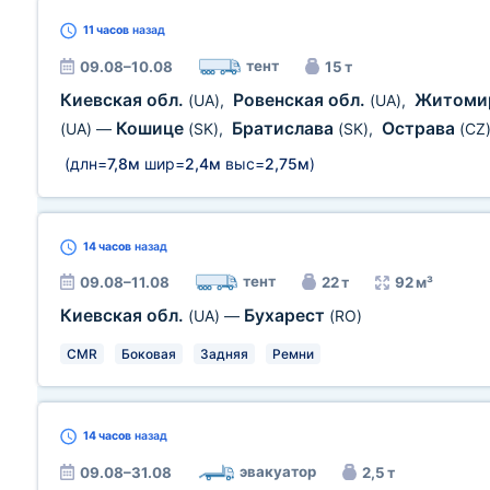
11 часов
назад
тент
09.08–10.08
15 т
Киевская обл.
Ровенская обл.
Житомир
(UA)
,
(UA)
,
Кошице
Братислава
Острава
(UA)
—
(SK)
,
(SK)
,
(CZ
(длн=
7,8м
шир=
2,4м
выс=
2,75м
)
14 часов
назад
тент
09.08–11.08
22 т
92 м³
Киевская обл.
Бухарест
(UA)
—
(RO)
CMR
Боковая
Задняя
Ремни
14 часов
назад
эвакуатор
09.08–31.08
2,5 т