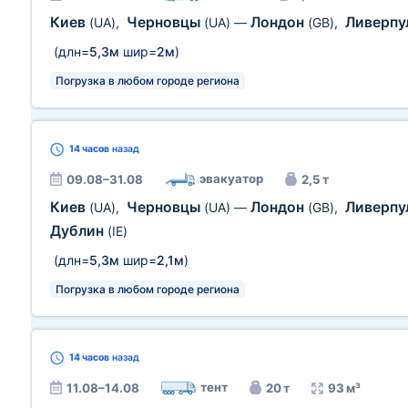
Киев
Черновцы
Лондон
Ливерпу
(UA)
,
(UA)
—
(GB)
,
(длн=
5,3м
шир=
2м
)
Погрузка в любом городе региона
14 часов
назад
эвакуатор
09.08–31.08
2,5 т
Киев
Черновцы
Лондон
Ливерпу
(UA)
,
(UA)
—
(GB)
,
Дублин
(IE)
(длн=
5,3м
шир=
2,1м
)
Погрузка в любом городе региона
14 часов
назад
тент
11.08–14.08
20 т
93 м³