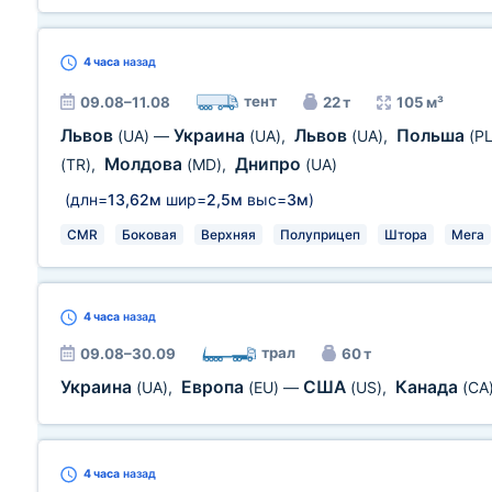
4 часа
назад
тент
09.08–11.08
22 т
105 м³
Львов
Украина
Львов
Польша
(UA)
—
(UA)
,
(UA)
,
(PL
Молдова
Днипро
(TR)
,
(MD)
,
(UA)
(длн=
13,62м
шир=
2,5м
выс=
3м
)
CMR
Боковая
Верхняя
Полуприцеп
Штора
Мега
4 часа
назад
трал
09.08–30.09
60 т
Украина
Европа
США
Канада
(UA)
,
(EU)
—
(US)
,
(CA
4 часа
назад