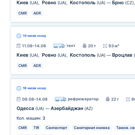
Киев
Ровно
Костополь
Брно
(UA)
,
(UA)
,
(UA)
—
(CZ)
CMR
ADR
14 часов
назад
тент
11.08–14.08
20 т
93 м³
Киев
Ровно
Костополь
Вроцлав
(UA)
,
(UA)
,
(UA)
—
CMR
ADR
16 часов
назад
рефрижератор
09.08–14.08
22 т
8
Одесса
Азербайджан
(UA)
—
(AZ)
Кол. машин:
3
CMR
TIR
Санпаспорт
Санитарная книжка
Тамож. св