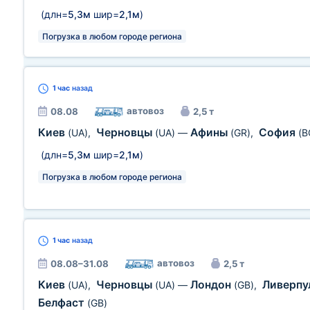
(длн=
5,3м
шир=
2,1м
)
Погрузка в любом городе региона
1 час
назад
автовоз
08.08
2,5 т
Киев
Черновцы
Афины
София
(UA)
,
(UA)
—
(GR)
,
(B
(длн=
5,3м
шир=
2,1м
)
Погрузка в любом городе региона
1 час
назад
автовоз
08.08–31.08
2,5 т
Киев
Черновцы
Лондон
Ливерпу
(UA)
,
(UA)
—
(GB)
,
Белфаст
(GB)