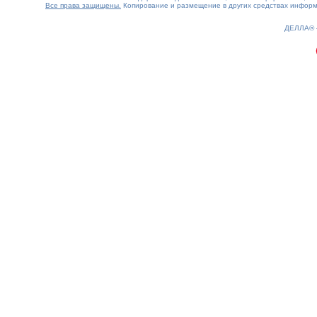
Все права защищены.
Копирование и размещение в других средствах информа
0.16(aws3)
080826-11:13:47
ДЕЛЛА®