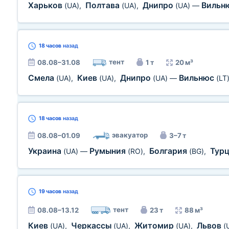
Харьков
Полтава
Днипро
Вильн
(UA)
,
(UA)
,
(UA)
—
18 часов
назад
тент
08.08–31.08
1 т
20 м³
Смела
Киев
Днипро
Вильнюс
(UA)
,
(UA)
,
(UA)
—
(LT
18 часов
назад
эвакуатор
08.08–01.09
3–7 т
Украина
Румыния
Болгария
Тур
(UA)
—
(RO)
,
(BG)
,
19 часов
назад
тент
08.08–13.12
23 т
88 м³
Киев
Черкассы
Житомир
Львов
(UA)
,
(UA)
,
(UA)
,
(