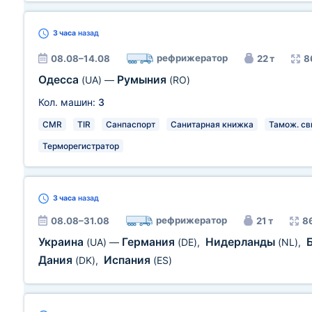
3 часа
назад
рефрижератор
08.08–14.08
22 т
8
Одесса
Румыния
(UA)
—
(RO)
Кол. машин:
3
CMR
TIR
Санпаспорт
Санитарная книжка
Тамож. св
Терморегистратор
3 часа
назад
рефрижератор
08.08–31.08
21 т
8
Украина
Германия
Нидерланды
(UA)
—
(DE)
,
(NL)
,
Дания
Испания
(DK)
,
(ES)