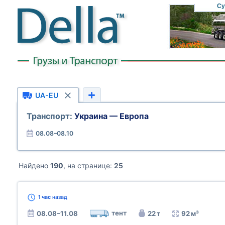
Су
UA-EU
Транспорт:
Украина — Европа
08.08–08.10
Найдено
190
, на странице:
25
1 час
назад
тент
08.08–11.08
22 т
92 м³