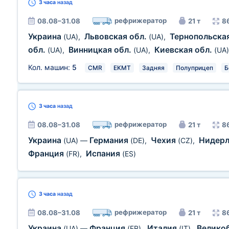
3 часа
назад
рефрижератор
08.08–31.08
21 т
8
Украина
Львовская обл.
Тернопольска
(UA)
,
(UA)
,
обл.
Винницкая обл.
Киевская обл.
(UA)
,
(UA)
,
(UA)
Кол. машин:
5
CMR
EKMT
Задняя
Полуприцеп
Б
3 часа
назад
рефрижератор
08.08–31.08
21 т
8
Украина
Германия
Чехия
Нидер
(UA)
—
(DE)
,
(CZ)
,
Франция
Испания
(FR)
,
(ES)
3 часа
назад
рефрижератор
08.08–31.08
21 т
8
Украина
Франция
Италия
Велико
(UA)
—
(FR)
,
(IT)
,