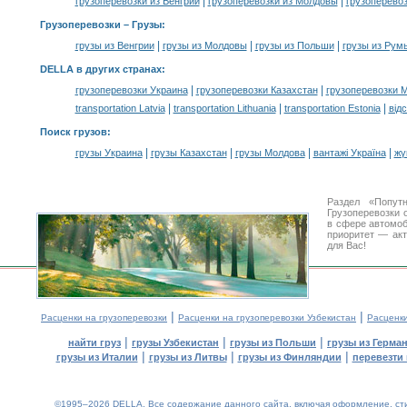
|
|
грузоперевозки из Венгрии
грузоперевозки из Молдовы
грузоперево
Грузоперевозки –
Грузы
:
|
|
|
грузы из Венгрии
грузы из Молдовы
грузы из Польши
грузы из Рум
DELLA в других странах
:
|
|
грузоперевозки Украина
грузоперевозки Казахстан
грузоперевозки 
|
|
|
transportation Latvia
transportation Lithuania
transportation Estonia
від
Поиск грузов
:
|
|
|
|
грузы Украина
грузы Казахстан
грузы Молдова
вантажі Україна
жү
Раздел «Попут
Грузоперевозки 
в сфере автомо
приоритет — акт
для Вас!
|
|
Расценки на грузоперевозки
Расценки на грузоперевозки Узбекистан
Расценк
|
|
|
найти груз
грузы Узбекистан
грузы из Польши
грузы из Герма
|
|
|
грузы из Италии
грузы из Литвы
грузы из Финляндии
перевезти 
©1995–2026 DELLA. Все содержание данного сайта, включая оформление, стил