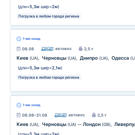
(длн=
5,3м
шир=
2м
)
Погрузка в любом городе региона
1 час
назад
автовоз
08.08
2,5 т
Киев
Черновцы
Днипро
Одесса
(UA)
,
(UA)
,
(UA)
,
(U
(длн=
5,3м
шир=
2,1м
)
Погрузка в любом городе региона
1 час
назад
автовоз
08.08–31.08
2,5 т
Киев
Черновцы
Лондон
Ливерпу
(UA)
,
(UA)
—
(GB)
,
(длн=
5,3м
шир=
2м
)