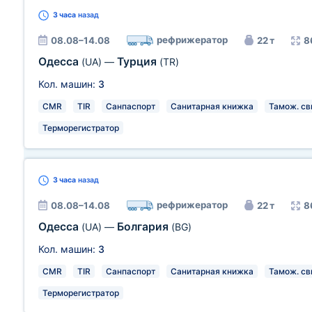
3 часа
назад
рефрижератор
08.08–14.08
22 т
8
Одесса
Турция
(UA)
—
(TR)
Кол. машин:
3
CMR
TIR
Санпаспорт
Санитарная книжка
Тамож. св
Терморегистратор
3 часа
назад
рефрижератор
08.08–14.08
22 т
8
Одесса
Болгария
(UA)
—
(BG)
Кол. машин:
3
CMR
TIR
Санпаспорт
Санитарная книжка
Тамож. св
Терморегистратор