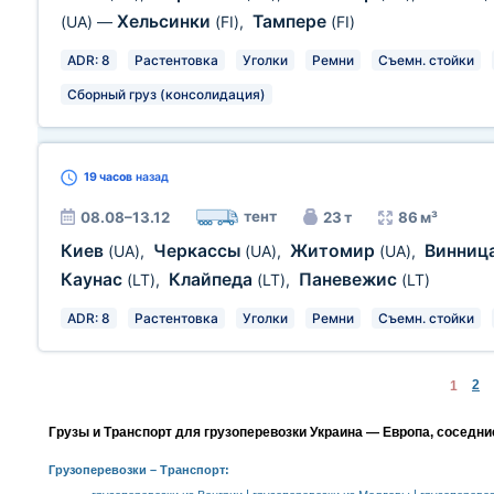
Хельсинки
Тампере
(UA)
—
(FI)
,
(FI)
ADR: 8
Растентовка
Уголки
Ремни
Съемн. стойки
Сборный груз (консолидация)
19 часов
назад
тент
08.08–13.12
23 т
86 м³
Киев
Черкассы
Житомир
Винниц
(UA)
,
(UA)
,
(UA)
,
Каунас
Клайпеда
Паневежис
(LT)
,
(LT)
,
(LT)
ADR: 8
Растентовка
Уголки
Ремни
Съемн. стойки
2
1
Грузы и Транспорт для грузоперевозки Украина — Европа, соседни
Грузоперевозки
– Транспорт: