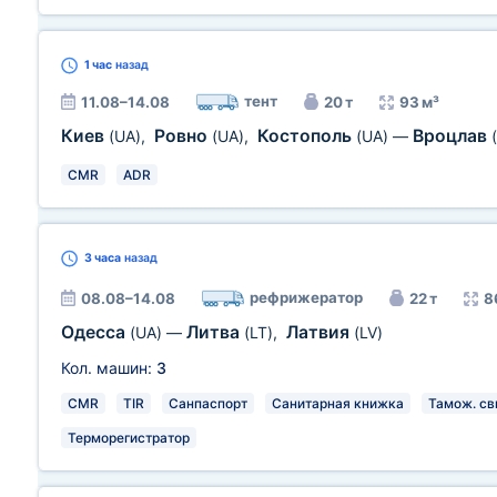
1 час
назад
тент
11.08–14.08
20 т
93 м³
Киев
Ровно
Костополь
Вроцлав
(UA)
,
(UA)
,
(UA)
—
CMR
ADR
3 часа
назад
рефрижератор
08.08–14.08
22 т
8
Одесса
Литва
Латвия
(UA)
—
(LT)
,
(LV)
Кол. машин:
3
CMR
TIR
Санпаспорт
Санитарная книжка
Тамож. св
Терморегистратор