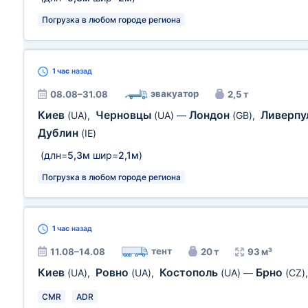
Погрузка в любом городе региона
1 час
назад
эвакуатор
08.08–31.08
2,5 т
Киев
Черновцы
Лондон
Ливерпу
(UA)
,
(UA)
—
(GB)
,
Дублин
(IE)
(длн=
5,3м
шир=
2,1м
)
Погрузка в любом городе региона
1 час
назад
тент
11.08–14.08
20 т
93 м³
Киев
Ровно
Костополь
Брно
(UA)
,
(UA)
,
(UA)
—
(CZ)
CMR
ADR