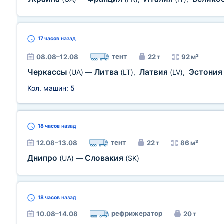
17 часов
назад
тент
08.08–12.08
22 т
92 м³
Черкассы
Литва
Латвия
Эстони
(UA)
—
(LT)
,
(LV)
,
Кол. машин:
5
18 часов
назад
тент
12.08–13.08
22 т
86 м³
Днипро
Словакия
(UA)
—
(SK)
18 часов
назад
рефрижератор
10.08–14.08
20 т