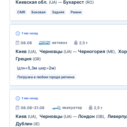
Киевская обл.
Бухарест
(UA)
—
(RO)
CMR
Боковая
Задняя
Ремни
1 час
назад
автовоз
08.08
2,5 т
Киев
Черновцы
Черногория
Хор
(UA)
,
(UA)
—
(ME)
,
Греция
(GR)
(длн=
5,3м
шир=
2м
)
Погрузка в любом городе региона
1 час
назад
эвакуатор
08.08–31.08
2,5 т
Киев
Черновцы
Лондон
Ливерпу
(UA)
,
(UA)
—
(GB)
,
Дублин
(IE)