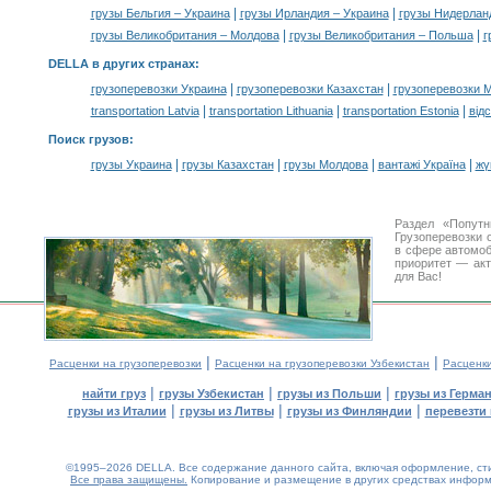
|
|
грузы Бельгия – Украина
грузы Ирландия – Украина
грузы Нидерлан
|
|
грузы Великобритания – Молдова
грузы Великобритания – Польша
г
DELLA в других странах
:
|
|
грузоперевозки Украина
грузоперевозки Казахстан
грузоперевозки 
|
|
|
transportation Latvia
transportation Lithuania
transportation Estonia
від
Поиск грузов
:
|
|
|
|
грузы Украина
грузы Казахстан
грузы Молдова
вантажі Україна
жү
Раздел «Попутн
Грузоперевозки 
в сфере автомо
приоритет — акт
для Вас!
|
|
Расценки на грузоперевозки
Расценки на грузоперевозки Узбекистан
Расценк
|
|
|
найти груз
грузы Узбекистан
грузы из Польши
грузы из Герма
|
|
|
грузы из Италии
грузы из Литвы
грузы из Финляндии
перевезти 
©1995–2026 DELLA. Все содержание данного сайта, включая оформление, стил
Все права защищены.
Копирование и размещение в других средствах информа