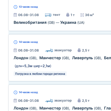
13 часов
назад
тент
06.08–31.08
1 т
36 м³
Великобритания
Украина
(GB)
—
(UA)
14 часов
назад
эвакуатор
06.08–31.08
2,5 т
Лондон
Манчестер
Ливерпуль
Бе
(GB)
,
(GB)
,
(GB)
,
(длн=
5,3м
шир=
2,1м
)
Погрузка в любом городе региона
14 часов
назад
эвакуатор
06.08–31.08
2,5 т
Лондон
Манчестер
Ливерпуль
Гла
(GB)
,
(GB)
,
(GB)
,