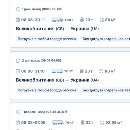
1 день
назад (06:18 05.08)
тент
06.08–30.11
23 т
86 м³
Великобритания
Украина
(GB)
—
(UA)
Погрузка в любом городе региона
Без догруза (отдельное ав
2 дня
назад (09:01 04.08)
тент
06.08–31.10
23 т
86 м³
Великобритания
Украина
(GB)
—
(UA)
Погрузка в любом городе региона
Без догруза (отдельное ав
1 неделю
назад (08:45 30.07)
тент
06.08–07.08
22 т
92,95 м³