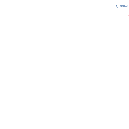
0.16(aws2)
060826-23:19:02
ДЕЛЛА®