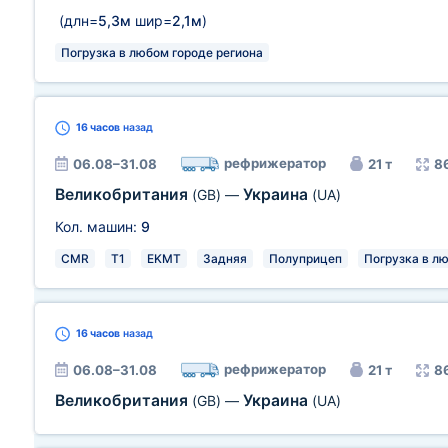
(длн=
5,3м
шир=
2,1м
)
Погрузка в любом городе региона
16 часов
назад
рефрижератор
06.08–31.08
21 т
8
Великобритания
Украина
(GB)
—
(UA)
Кол. машин:
9
CMR
T1
EKMT
Задняя
Полуприцеп
Погрузка в л
16 часов
назад
рефрижератор
06.08–31.08
21 т
8
Великобритания
Украина
(GB)
—
(UA)