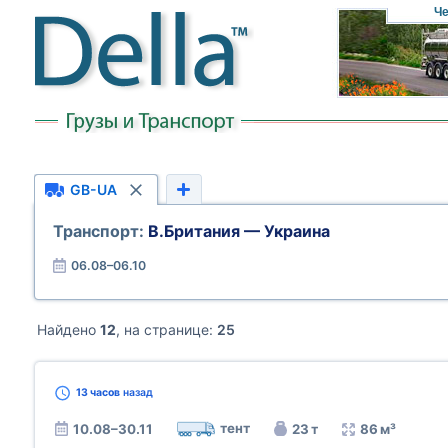
Че
GB-UA
Транспорт:
В.Британия — Украина
06.08–06.10
Найдено
12
, на странице:
25
13 часов
назад
тент
10.08–30.11
23 т
86 м³