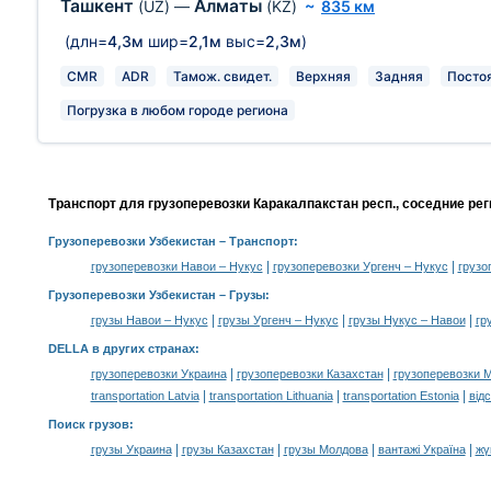
Ташкент
Алматы
(UZ)
—
(KZ)
~
835 км
(длн=
4,3м
шир=
2,1м
выс=
2,3м
)
CMR
ADR
Тамож. свидет.
Верхняя
Задняя
Посто
Погрузка в любом городе региона
Транспорт для грузоперевозки Каракалпакстан респ., соседние ре
Грузоперевозки Узбекистан
– Транспорт:
|
|
грузоперевозки Навои – Нукус
грузоперевозки Ургенч – Нукус
грузо
Грузоперевозки Узбекистан –
Грузы
:
|
|
|
грузы Навои – Нукус
грузы Ургенч – Нукус
грузы Нукус – Навои
гр
DELLA в других странах
:
|
|
грузоперевозки Украина
грузоперевозки Казахстан
грузоперевозки 
|
|
|
transportation Latvia
transportation Lithuania
transportation Estonia
від
Поиск грузов
:
|
|
|
|
грузы Украина
грузы Казахстан
грузы Молдова
вантажі Україна
жү