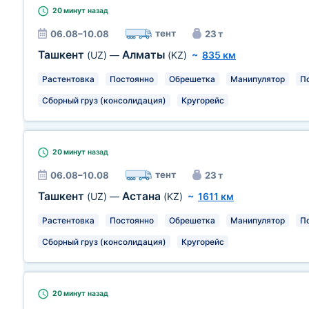
20 минут
назад
тент
06.08–10.08
23 т
Ташкент
Алматы
(UZ)
—
(KZ)
~
835 км
Растентовка
Постоянно
Обрешетка
Манипулятор
П
Сборный груз (консолидация)
Кругорейс
20 минут
назад
тент
06.08–10.08
23 т
Ташкент
Астана
(UZ)
—
(KZ)
~
1611 км
Растентовка
Постоянно
Обрешетка
Манипулятор
П
Сборный груз (консолидация)
Кругорейс
20 минут
назад