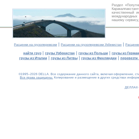
Раздел «Попутн
Каракалпакстан
качественный 
международных 
нашему сервису,
|
|
Расценки на грузоперевозки
Расценки на грузоперевозки Узбекистан
Расценк
|
|
|
найти груз
грузы Узбекистан
грузы из Польши
грузы из Герма
|
|
|
грузы из Италии
грузы из Литвы
грузы из Финляндии
перевезти 
©1995–2026 DELLA. Все содержание данного сайта, включая оформление, стил
Все права защищены.
Копирование и размещение в других средствах информа
0.19(aws4)
060826-15:32:45
ДЕЛЛА®