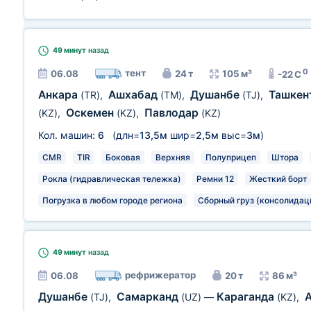
49 минут
назад
0
тент
06.08
24 т
105 м³
-22 C
Анкара
Ашхабад
Душанбе
Ташкен
(TR)
,
(TM)
,
(TJ)
,
Оскемен
Павлодар
(KZ)
,
(KZ)
,
(KZ)
Кол. машин:
6
(длн=
13,5м
шир=
2,5м
выс=
3м
)
CMR
TIR
Боковая
Верхняя
Полуприцеп
Штора
Рокла (гидравлическая тележка)
Ремни 12
Жесткий борт
Погрузка в любом городе региона
Сборный груз (консолидац
49 минут
назад
рефрижератор
06.08
20 т
86 м³
Душанбе
Самарканд
Караганда
(TJ)
,
(UZ)
—
(KZ)
,