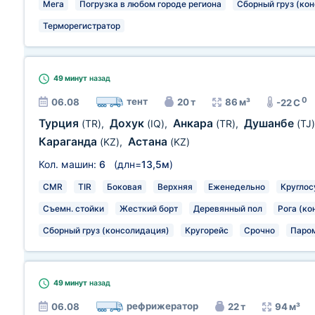
Мега
Погрузка в любом городе региона
Сборный груз (ко
Терморегистратор
49 минут
назад
0
тент
06.08
20 т
86 м³
-22 C
Турция
Дохук
Анкара
Душанбе
(TR)
,
(IQ)
,
(TR)
,
(TJ)
Караганда
Астана
(KZ)
,
(KZ)
Кол. машин:
6
(длн=
13,5м
)
CMR
TIR
Боковая
Верхняя
Еженедельно
Круглос
Съемн. стойки
Жесткий борт
Деревянный пол
Рога (ко
Сборный груз (консолидация)
Кругорейс
Срочно
Паро
49 минут
назад
рефрижератор
06.08
22 т
94 м³