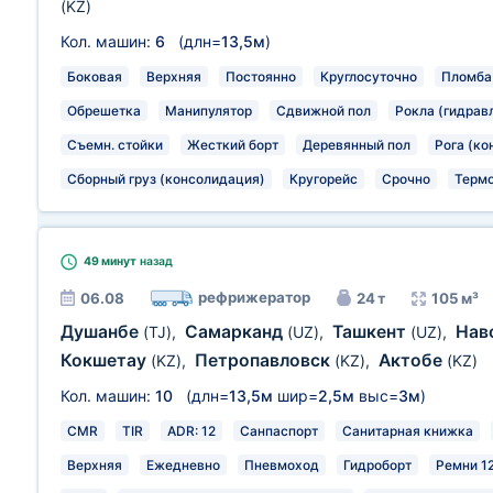
(KZ)
Кол. машин:
6
(длн=
13,5м
)
Боковая
Верхняя
Постоянно
Круглосуточно
Пломба
Обрешетка
Манипулятор
Сдвижной пол
Рокла (гидрав
Съемн. стойки
Жесткий борт
Деревянный пол
Рога (ко
Сборный груз (консолидация)
Кругорейс
Срочно
Термо
49 минут
назад
рефрижератор
06.08
24 т
105 м³
Душанбе
Самарканд
Ташкент
Нав
(TJ)
,
(UZ)
,
(UZ)
,
Кокшетау
Петропавловск
Актобе
(KZ)
,
(KZ)
,
(KZ)
Кол. машин:
10
(длн=
13,5м
шир=
2,5м
выс=
3м
)
CMR
TIR
ADR: 12
Санпаспорт
Санитарная книжка
Верхняя
Ежедневно
Пневмоход
Гидроборт
Ремни 1