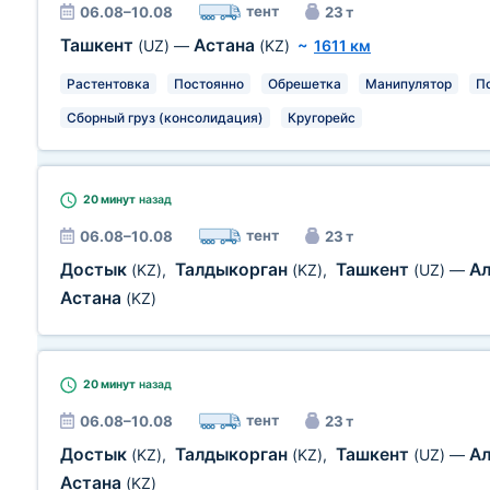
тент
06.08–10.08
23 т
Ташкент
Астана
(UZ)
—
(KZ)
~
1611 км
Растентовка
Постоянно
Обрешетка
Манипулятор
П
Сборный груз (консолидация)
Кругорейс
20 минут
назад
тент
06.08–10.08
23 т
Достык
Талдыкорган
Ташкент
А
(KZ)
,
(KZ)
,
(UZ)
—
Астана
(KZ)
20 минут
назад
тент
06.08–10.08
23 т
Достык
Талдыкорган
Ташкент
А
(KZ)
,
(KZ)
,
(UZ)
—
Астана
(KZ)