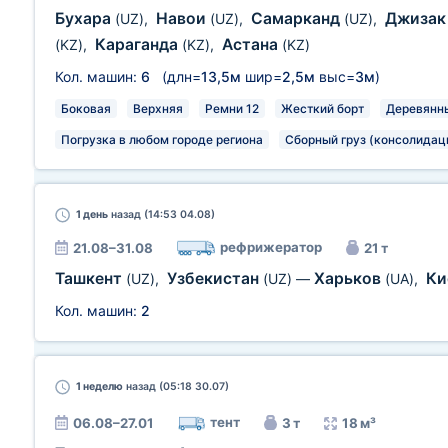
Бухара
Навои
Самарканд
Джиза
(UZ)
,
(UZ)
,
(UZ)
,
Караганда
Астана
(KZ)
,
(KZ)
,
(KZ)
Кол. машин:
6
(длн=
13,5м
шир=
2,5м
выс=
3м
)
Боковая
Верхняя
Ремни 12
Жесткий борт
Деревянн
Погрузка в любом городе региона
Сборный груз (консолидац
1 день
назад (14:53 04.08)
рефрижератор
21.08–31.08
21 т
Ташкент
Узбекистан
Харьков
Ки
(UZ)
,
(UZ)
—
(UA)
,
Кол. машин:
2
1 неделю
назад (05:18 30.07)
тент
06.08–27.01
3 т
18 м³