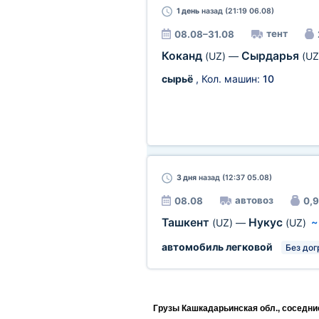
1 день
назад (21:19 06.08)
тент
08.08–31.08
Коканд
Сырдарья
(UZ)
—
(UZ
сырьё
, Кол. машин:
10
3 дня
назад (12:37 05.08)
автовоз
08.08
0,9
Ташкент
Нукус
(UZ)
—
(UZ)
автомобиль легковой
Без дог
Грузы Кашкадарьинская обл., соседни