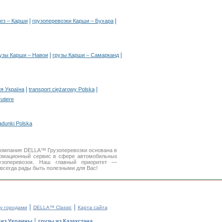
|
|
ез – Карши
грузоперевозки Карши – Бухара
|
|
узы Карши – Навои
грузы Карши – Самарканд
|
|
я Україна
transport ciężarowy Polska
rutiere
adunki Polska
. Компания DELLA™ Грузоперевозки основана в
рмационный сервис в сфере автомобильных
зоперевозок. Наш главный приоритет —
 всегда рады быть полезными для Вас!
|
|
у городами
DELLA™ Classic
Карта сайта
|
 из Украины
грузы из Казахстана