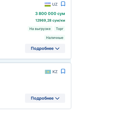
UZ
3
800
000 сум
12969,28 сум/км
На выгрузке
Торг
Наличные
Подробнее
KZ
Подробнее