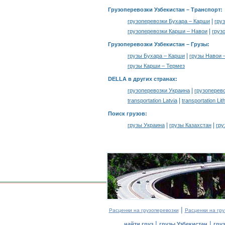
Грузоперевозки Узбекистан
– Транспорт:
|
грузоперевозки Бухара – Карши
гру
|
грузоперевозки Карши – Навои
груз
Грузоперевозки Узбекистан –
Грузы
:
|
грузы Бухара – Карши
грузы Навои 
грузы Карши – Термез
DELLA в других странах
:
|
грузоперевозки Украина
грузоперев
|
transportation Latvia
transportation Lit
Поиск грузов
:
|
|
грузы Украина
грузы Казахстан
гру
|
Расценки на грузоперевозки
Расценки на гру
|
|
найти груз
грузы Узбекистан
гру