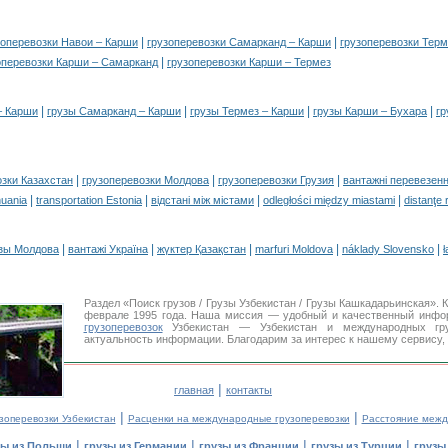
|
|
зоперевозки Навои – Карши
грузоперевозки Самарканд – Карши
грузоперевозки Терм
|
оперевозки Карши – Самарканд
грузоперевозки Карши – Термез
|
|
|
|
– Карши
грузы Самарканд – Карши
грузы Термез – Карши
грузы Карши – Бухара
гр
|
|
|
озки Казахстан
грузоперевозки Молдова
грузоперевозки Грузия
вантажні перевезенн
|
|
|
|
huania
transportation Estonia
відстані між містами
odległości między miastami
distanţe 
|
|
|
|
|
зы Молдова
вантажі Україна
жүктер Қазақстан
marfuri Moldova
náklady Slovensko
ł
Раздел «Поиск грузов / Грузы Узбекистан / Грузы Кашкадарьинская»
феврале 1995 года. Наша миссия — удобный и качественный инфо
грузоперевозок
Узбекистан — Узбекистан и международных гру
актуальность информации. Благодарим за интерес к нашему сервису,
|
главная
контакты
|
|
зоперевозки Узбекистан
Расценки на международные грузоперевозки
Расстояние межд
|
|
|
|
зы из Польши
грузы из Германии
грузы из Франции
грузы из Турции
грузы