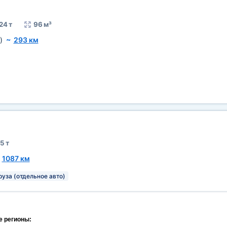
24 т
96 м³
)
~
293 км
5 т
~
1087 км
руза (отдельное авто)
е регионы: