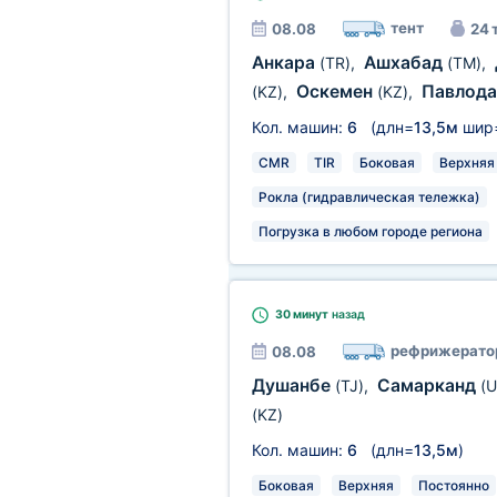
тент
08.08
24 
Анкара
Ашхабад
(TR)
,
(TM)
,
Оскемен
Павлод
(KZ)
,
(KZ)
,
Кол. машин:
6
(длн=
13,5м
шир
CMR
TIR
Боковая
Верхняя
Рокла (гидравлическая тележка)
Погрузка в любом городе региона
30 минут
назад
рефрижерато
08.08
Душанбе
Самарканд
(TJ)
,
(U
(KZ)
Кол. машин:
6
(длн=
13,5м
)
Боковая
Верхняя
Постоянно