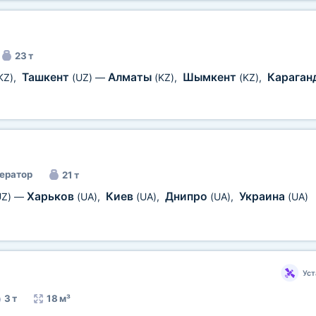
23 т
Ташкент
Алматы
Шымкент
Караган
KZ)
,
(UZ)
—
(KZ)
,
(KZ)
,
ератор
21 т
Харьков
Киев
Днипро
Украина
UZ)
—
(UA)
,
(UA)
,
(UA)
,
(UA)
Уст
3 т
18 м³