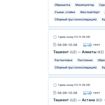
Обрешетка
Манипулятор
Сдв
Съемн. стойки
Жесткий борт
Сборный груз (консолидация)
К
1 день
назад (12:12 06.08)
тент
08.08–10.08
Ташкент
Алматы
(UZ)
—
(KZ)
Растентовка
Постоянно
Обре
Сборный груз (консолидация)
К
1 день
назад (12:12 06.08)
тент
08.08–10.08
Ташкент
Астана
(UZ)
—
(KZ)