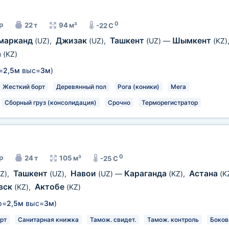
0
р
22 т
94 м³
-22 C
марканд
Джизак
Ташкент
Шымкент
(UZ)
,
(UZ)
,
(UZ)
—
(KZ)
а
(KZ)
=
2,5м
выс=
3м
)
Жесткий борт
Деревянный пол
Рога (коники)
Мега
Сборный груз (консолидация)
Срочно
Терморегистратор
0
р
24 т
105 м³
-25 C
Ташкент
Навои
Караганда
Астана
Z)
,
(UZ)
,
(UZ)
—
(KZ)
,
(K
вск
Актобе
(KZ)
,
(KZ)
р=
2,5м
выс=
3м
)
рт
Санитарная книжка
Тамож. свидет.
Тамож. контроль
Боков