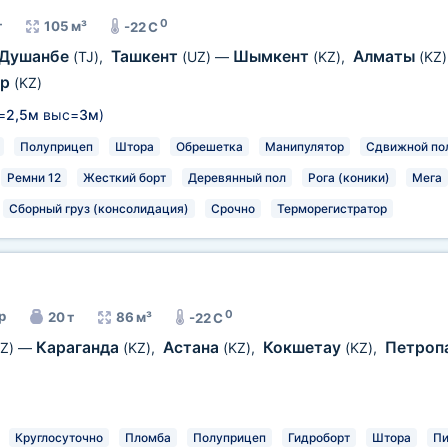
0
т
105 м³
-22 C
Душанбе
Ташкент
Шымкент
Алматы
(TJ)
,
(UZ)
—
(KZ)
,
(KZ)
ар
(KZ)
=
2,5м
выс=
3м
)
Полуприцеп
Штора
Обрешетка
Манипулятор
Сдвижной по
Ремни 12
Жесткий борт
Деревянный пол
Рога (коники)
Мега
Сборный груз (консолидация)
Срочно
Терморегистратор
0
р
20 т
86 м³
-22 C
Караганда
Астана
Кокшетау
Петроп
Z)
—
(KZ)
,
(KZ)
,
(KZ)
,
Круглосуточно
Пломба
Полуприцеп
Гидроборт
Штора
Пи