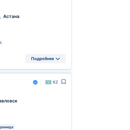
Астана
,
л
Подробнее
KZ
авловск
рамида