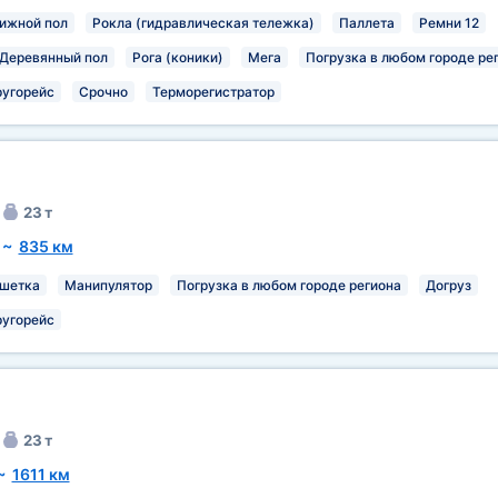
ижной пол
Рокла (гидравлическая тележка)
Паллета
Ремни 12
Деревянный пол
Рога (коники)
Мега
Погрузка в любом городе ре
ругорейс
Срочно
Терморегистратор
23 т
~
835 км
шетка
Манипулятор
Погрузка в любом городе региона
Догруз
ругорейс
23 т
~
1611 км