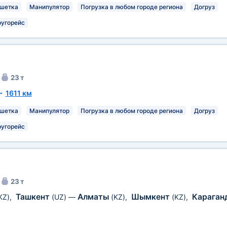
шетка
Манипулятор
Погрузка в любом городе региона
Догруз
ругорейс
23 т
~
1611 км
шетка
Манипулятор
Погрузка в любом городе региона
Догруз
ругорейс
23 т
Ташкент
Алматы
Шымкент
Караган
KZ)
,
(UZ)
—
(KZ)
,
(KZ)
,