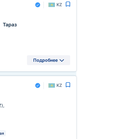
KZ
Тараз
,
Подробнее
KZ
Z)
,
ая