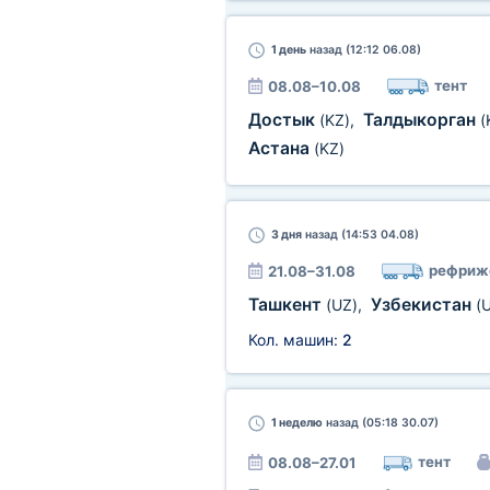
1 день
назад (12:12 06.08)
тент
08.08–10.08
Достык
Талдыкорган
(KZ)
,
(
Астана
(KZ)
3 дня
назад (14:53 04.08)
рефриж
21.08–31.08
Ташкент
Узбекистан
(UZ)
,
(
Кол. машин:
2
1 неделю
назад (05:18 30.07)
тент
08.08–27.01