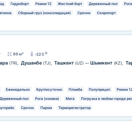
од
Гидроборт
Ремни 12
Жесткий борт
Деревянный пол
Рога
егиона
Сборный груз (консолидация)
Срочно
Скоропорт
0
т
86 м³
-22 C
ара
Душанбе
Ташкент
Шымкент
Та
(TR)
,
(TJ)
,
(UZ)
—
(KZ)
,
Еженедельно
Круглосуточно
Пломба
Полуприцеп
Ремни 1
Деревянный пол
Рога (коники)
Мега
Погрузка в любом городе ре
ругорейс
Срочно
Паром
Терморегистратор