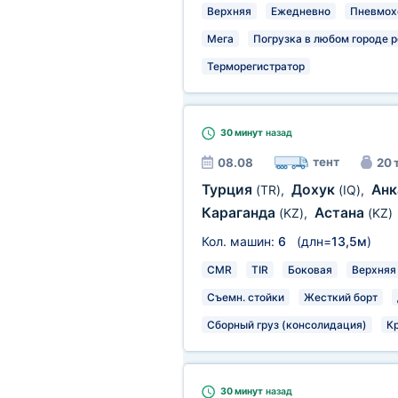
Верхняя
Ежедневно
Пневмох
Мега
Погрузка в любом городе р
Терморегистратор
30 минут
назад
тент
08.08
20 
Турция
Дохук
Анк
(TR)
,
(IQ)
,
Караганда
Астана
(KZ)
,
(KZ)
Кол. машин:
6
(длн=
13,5м
)
CMR
TIR
Боковая
Верхняя
Съемн. стойки
Жесткий борт
Сборный груз (консолидация)
К
30 минут
назад