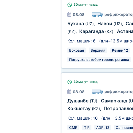
30 минут
назад
рефрижерато
08.08
Бухара
Навои
Са
(UZ)
,
(UZ)
,
Караганда
Астан
(KZ)
,
(KZ)
,
Кол. машин:
6
(длн=
13,5м
шир
Боковая
Верхняя
Ремни 12
Погрузка в любом городе региона
30 минут
назад
рефрижерато
08.08
Душанбе
Самарканд
(TJ)
,
(U
Кокшетау
Петропавло
(KZ)
,
Кол. машин:
10
(длн=
13,5м
ши
CMR
TIR
ADR: 12
Санпаспо