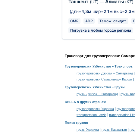
Ташкент
Алматы
(UZ)
—
(KZ)
(длн=
4,3м
шир=
2,1м
выс=
2,3м
CMR
ADR
Тамож. свидет.
Погрузка в любом городе региона
Транспорт для грузоперевозки Самарк
Грузоперевозки Узбекистан
– Транспорт:
грузоперевозки Джизак – Самарканд
|
грузоперевозки Самарканд – Карши
Грузоперевозки Узбекистан –
Грузы
:
|
грузы Джизак – Самарканд
грузы Ка
DELLA в других странах
:
|
грузоперевозки Украина
грузоперев
|
transportation Latvia
transportation Lit
Поиск грузов
:
|
|
грузы Украина
грузы Казахстан
гру