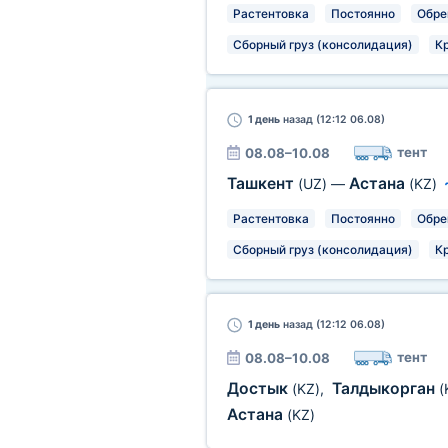
Растентовка
Постоянно
Обре
Сборный груз (консолидация)
К
1 день
назад (12:12 06.08)
тент
08.08–10.08
Ташкент
Астана
(UZ)
—
(KZ)
Растентовка
Постоянно
Обре
Сборный груз (консолидация)
К
1 день
назад (12:12 06.08)
тент
08.08–10.08
Достык
Талдыкорган
(KZ)
,
(
Астана
(KZ)