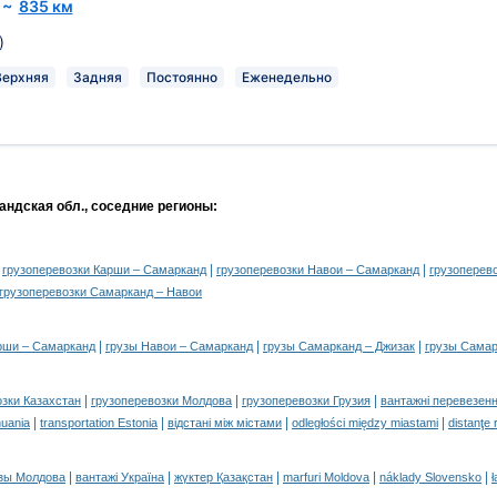
~
835 км
)
Верхняя
Задняя
Постоянно
Еженедельно
андская обл., соседние регионы:
|
|
|
грузоперевозки Карши – Самарканд
грузоперевозки Навои – Самарканд
грузоперев
грузоперевозки Самарканд – Навои
|
|
|
рши – Самарканд
грузы Навои – Самарканд
грузы Самарканд – Джизак
грузы Самар
|
|
|
озки Казахстан
грузоперевозки Молдова
грузоперевозки Грузия
вантажні перевезенн
|
|
|
|
huania
transportation Estonia
відстані між містами
odległości między miastami
distanţe 
|
|
|
|
|
зы Молдова
вантажі Україна
жүктер Қазақстан
marfuri Moldova
náklady Slovensko
ł