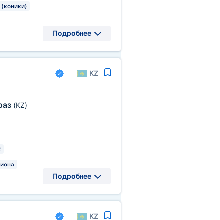
 (коники)
Подробнее
KZ
раз
(KZ)
,
2
гиона
Подробнее
KZ