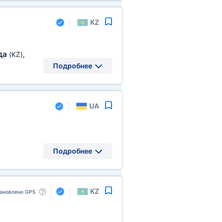
KZ
да
(KZ)
,
Подробнее
UA
Подробнее
KZ
ановлено GPS