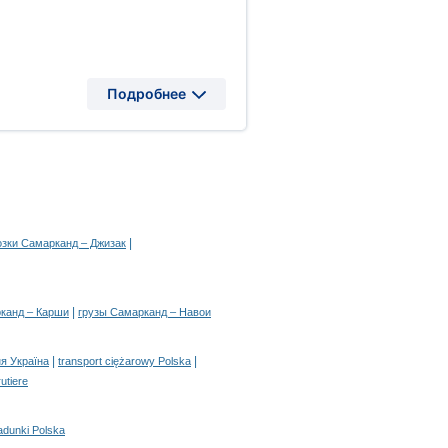
Подробнее
|
озки Самарканд – Джизак
|
канд – Карши
грузы Самарканд – Навои
|
|
я Україна
transport ciężarowy Polska
rutiere
adunki Polska