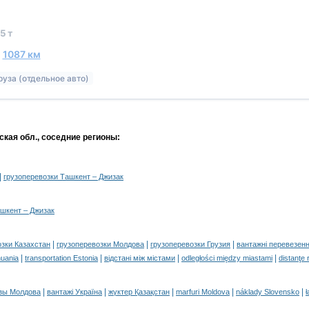
5 т
~
1087 км
руза (отдельное авто)
кая обл., соседние регионы:
|
грузоперевозки Ташкент – Джизак
ашкент – Джизак
|
|
|
озки Казахстан
грузоперевозки Молдова
грузоперевозки Грузия
вантажні перевезенн
|
|
|
|
huania
transportation Estonia
відстані між містами
odległości między miastami
distanţe 
|
|
|
|
|
зы Молдова
вантажі Україна
жүктер Қазақстан
marfuri Moldova
náklady Slovensko
ł