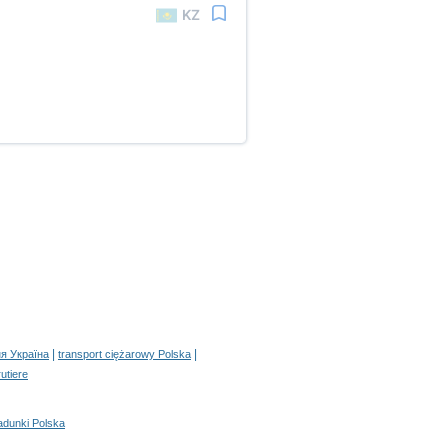
KZ
|
|
я Україна
transport ciężarowy Polska
rutiere
adunki Polska