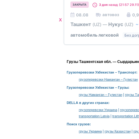
3 дня
назад (21:57 29.11)
ЗАКРЫТА
автовоз
08.08
0,9
X
Ташкент
Нукус
(UZ)
—
(UZ)
автомобиль легковой
Без дог
Грузы Ташкентская обл. — Сырдарьинс
Грузоперевозки Узбекистан
– Транспорт:
грузоперевозки Наманган – Гулистан
Грузоперевозки Узбекистан –
Грузы
:
|
грузы Наманган – Гулистан
грузы Т
DELLA в других странах
:
|
грузоперевозки Украина
грузоперев
|
transportation Latvia
transportation Lit
Поиск грузов
:
|
|
грузы Украина
грузы Казахстан
гру