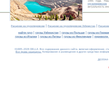
1995 года. На
грузоперевозок
У
актуальность ин
|
|
Расценки на грузоперевозки
Расценки на грузоперевозки Узбекистан
Расценк
|
|
|
найти груз
грузы Узбекистан
грузы из Польши
грузы из Герма
|
|
|
грузы из Италии
грузы из Литвы
грузы из Финляндии
перевезти 
©1995–2026 DELLA. Все содержание данного сайта, включая оформление, стил
Все права защищены.
Копирование и размещение в других средствах информа
0.17(aws4)
080826-05:32:36
ДЕЛЛА®