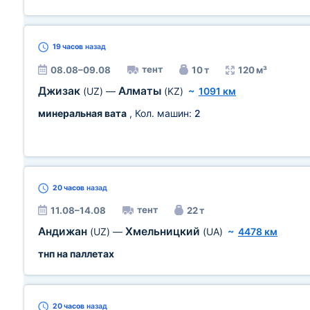
19 часов
назад
тент
08.08–09.08
10 т
120 м³
Джизак
Алматы
(UZ)
—
(KZ)
~
1091 км
минеральная вата
, Кол. машин:
2
20 часов
назад
тент
11.08–14.08
22 т
Андижан
Хмельницкий
(UZ)
—
(UA)
~
4478 км
тнп на паллетах
20 часов
назад