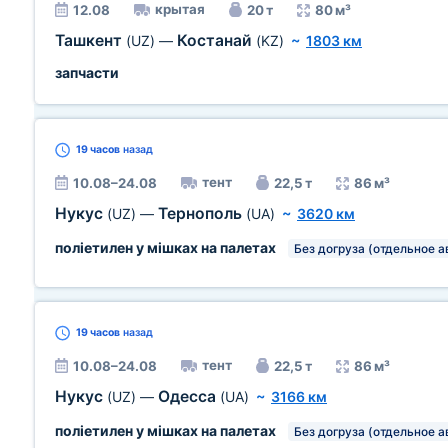
крытая
12.08
20 т
80 м³
Ташкент
Костанай
(UZ)
—
(KZ)
~
1803 км
запчасти
19 часов
назад
тент
10.08–24.08
22,5 т
86 м³
Нукус
Тернополь
(UZ)
—
(UA)
~
3620 км
поліетилен у мішках на палетах
Без догруза (отдельное а
19 часов
назад
тент
10.08–24.08
22,5 т
86 м³
Нукус
Одесса
(UZ)
—
(UA)
~
3166 км
поліетилен у мішках на палетах
Без догруза (отдельное а