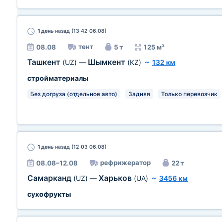
1 день
назад (13:42 06.08)
тент
08.08
5 т
125 м³
Ташкент
Шымкент
(UZ)
—
(KZ)
~
132 км
стройматериалы
Без догруза (отдельное авто)
Задняя
Только перевозчик
1 день
назад (12:03 06.08)
рефрижератор
08.08–12.08
22 т
Самарканд
Харьков
(UZ)
—
(UA)
~
3456 км
сухофрукты