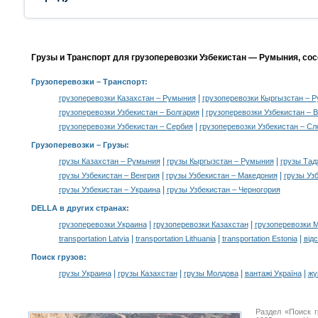
Грузы и Транспорт для грузоперевозки Узбекистан — Румыния, со
Грузоперевозки
– Транспорт:
|
грузоперевозки Казахстан – Румыния
грузоперевозки Кыргызстан – 
|
грузоперевозки Узбекистан – Болгария
грузоперевозки Узбекистан – 
|
грузоперевозки Узбекистан – Сербия
грузоперевозки Узбекистан – Сл
Грузоперевозки –
Грузы
:
|
|
грузы Казахстан – Румыния
грузы Кыргызстан – Румыния
грузы Тад
|
|
грузы Узбекистан – Венгрия
грузы Узбекистан – Македония
грузы Уз
|
грузы Узбекистан – Украина
грузы Узбекистан – Черногория
DELLA в других странах
:
|
|
грузоперевозки Украина
грузоперевозки Казахстан
грузоперевозки 
|
|
|
transportation Latvia
transportation Lithuania
transportation Estonia
від
Поиск грузов
:
|
|
|
|
грузы Украина
грузы Казахстан
грузы Молдова
вантажі Україна
жү
Раздел «Поиск 