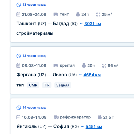
13 часов
назад
тент
21.08–24.08
24 т
25 м³
Ташкент
Багдад
(UZ)
—
(IQ)
~
3031 км
стройматериалы
13 часов
назад
крытая
08.08–11.08
20 т
86 м³
Фергана
Львов
(UZ)
—
(UA)
~
4654 км
тнп
CMR
TIR
Задняя
14 часов
назад
рефрижератор
10.08–14.08
21,5 т
Янгиюль
София
(UZ)
—
(BG)
~
5451 км