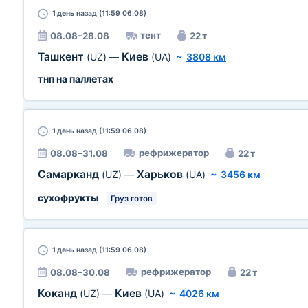
1 день
назад (11:59 06.08)
тент
08.08–28.08
22 т
Ташкент
Киев
(UZ)
—
(UA)
~
3808 км
тнп на паллетах
1 день
назад (11:59 06.08)
рефрижератор
08.08–31.08
22 т
Самарканд
Харьков
(UZ)
—
(UA)
~
3456 км
сухофрукты
Груз готов
1 день
назад (11:59 06.08)
рефрижератор
08.08–30.08
22 т
Коканд
Киев
(UZ)
—
(UA)
~
4026 км