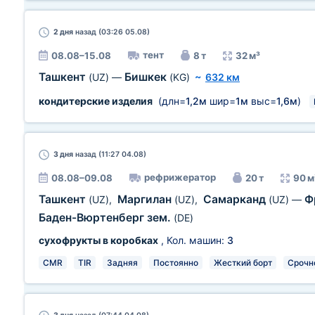
2 дня
назад (03:26 05.08)
тент
08.08–15.08
8 т
32 м³
Ташкент
Бишкек
(UZ)
—
(KG)
~
632 км
кондитерские изделия
(длн=
1,2м
шир=
1м
выс=
1,6м
)
3 дня
назад (11:27 04.08)
рефрижератор
08.08–09.08
20 т
90 м
Ташкент
Маргилан
Самарканд
Ф
(UZ)
,
(UZ)
,
(UZ)
—
Баден-Вюртенберг зем.
(DE)
сухофрукты в коробках
, Кол. машин:
3
CMR
TIR
Задняя
Постоянно
Жесткий борт
Срочн