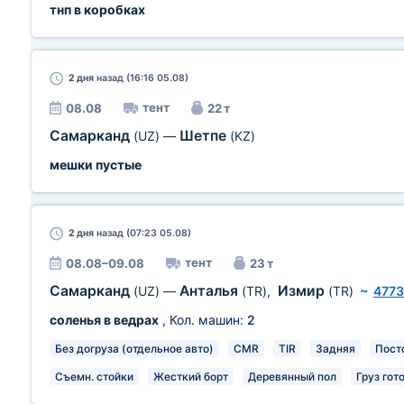
тнп в коробках
2 дня
назад (16:16 05.08)
тент
08.08
22 т
Самарканд
Шетпе
(UZ)
—
(KZ)
мешки пустые
2 дня
назад (07:23 05.08)
тент
08.08–09.08
23 т
Самарканд
Анталья
Измир
(UZ)
—
(TR)
,
(TR)
~
4773
соленья в ведрах
, Кол. машин:
2
Без догруза (отдельное авто)
CMR
TIR
Задняя
Пост
Съемн. стойки
Жесткий борт
Деревянный пол
Груз гот