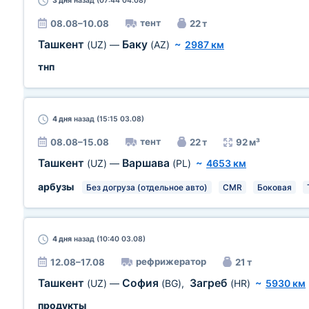
3 дня
назад (07:44 04.08)
тент
08.08–10.08
22 т
Ташкент
Баку
(UZ)
—
(AZ)
~
2987 км
тнп
4 дня
назад (15:15 03.08)
тент
08.08–15.08
22 т
92 м³
Ташкент
Варшава
(UZ)
—
(PL)
~
4653 км
арбузы
Без догруза (отдельное авто)
CMR
Боковая
4 дня
назад (10:40 03.08)
рефрижератор
12.08–17.08
21 т
Ташкент
София
Загреб
(UZ)
—
(BG)
,
(HR)
~
5930 км
продукты