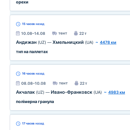
орехи
15 часов
назад
тент
10.08–14.08
22 т
Андижан
Хмельницкий
(UZ)
—
(UA)
~
4478 км
тнп на паллетах
16 часов
назад
тент
08.08–10.08
22 т
Акчалак
Ивано-Франковск
(UZ)
—
(UA)
~
4983 км
полімерна гранула
17 часов
назад