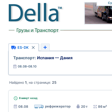
Су
ES-DK
Транспорт:
Испания — Дания
08.08–08.10
Найдено
1
, на странице:
25
6 минут
назад
рефрижератор
08.08
20 т
86 м³