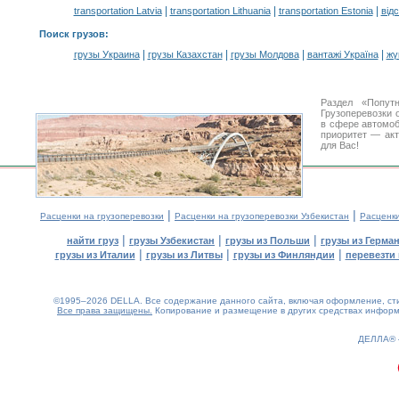
|
|
|
transportation Latvia
transportation Lithuania
transportation Estonia
від
Поиск грузов
:
|
|
|
|
грузы Украина
грузы Казахстан
грузы Молдова
вантажі Україна
жү
Раздел «Попут
Грузоперевозки 
в сфере автомо
приоритет — акт
для Вас!
|
|
Расценки на грузоперевозки
Расценки на грузоперевозки Узбекистан
Расценк
|
|
|
найти груз
грузы Узбекистан
грузы из Польши
грузы из Герма
|
|
|
грузы из Италии
грузы из Литвы
грузы из Финляндии
перевезти 
©1995–2026 DELLA. Все содержание данного сайта, включая оформление, стил
Все права защищены.
Копирование и размещение в других средствах информа
0.16(aws4)
080826-13:23:25
ДЕЛЛА®