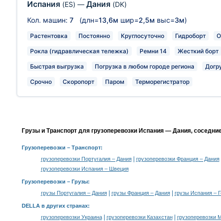
Испания
Дания
(ES)
—
(DK)
Кол. машин:
7
(длн=
13,6м
шир=
2,5м
выс=
3м
)
Растентовка
Постоянно
Круглосуточно
Гидроборт
О
Рокла (гидравлическая тележка)
Ремни 14
Жесткий борт
Быстрая выгрузка
Погрузка в любом городе региона
Догр
Срочно
Скоропорт
Паром
Терморегистратор
Грузы и Транспорт для грузоперевозки Испания — Дания, соседни
Грузоперевозки
– Транспорт:
|
грузоперевозки Португалия – Дания
грузоперевозки Франция – Дания
грузоперевозки Испания – Швеция
Грузоперевозки –
Грузы
:
|
|
грузы Португалия – Дания
грузы Франция – Дания
грузы Испания – 
DELLA в других странах
:
|
|
грузоперевозки Украина
грузоперевозки Казахстан
грузоперевозки 