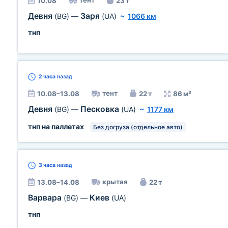
тент
10.08
23 т
Девня
Заря
(BG)
—
(UA)
~
1066 км
тнп
2 часа
назад
тент
10.08–13.08
22 т
86 м³
Девня
Песковка
(BG)
—
(UA)
~
1177 км
тнп на паллетах
Без догруза (отдельное авто)
3 часа
назад
крытая
13.08–14.08
22 т
Варвара
Киев
(BG)
—
(UA)
тнп