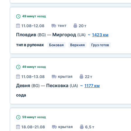
49 минут
назад
тент
11.08–12.08
20 т
Пловдив
Миргород
(BG)
—
(UA)
~
1423 км
тнп в рулонах
Боковая
Верхняя
Груз готов
49 минут
назад
крытая
11.08–13.08
22 т
Девня
Песковка
(BG)
—
(UA)
~
1177 км
сода
59 минут
назад
крытая
18.08–21.08
6,5 т