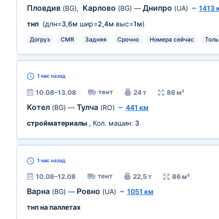
Пловдив
Карлово
Днипро
(BG)
,
(BG)
—
(UA)
~
1413 
тнп
(длн=
3,6м
шир=
2,4м
выс=
1м
)
Догруз
CMR
Задняя
Срочно
Номера сейчас
Толь
1 час
назад
тент
10.08–13.08
24 т
86 м³
Котел
Тулча
(BG)
—
(RO)
~
441 км
стройматериалы
, Кол. машин:
3
1 час
назад
тент
10.08–12.08
22,5 т
86 м³
Варна
Ровно
(BG)
—
(UA)
~
1051 км
тнп на паллетах