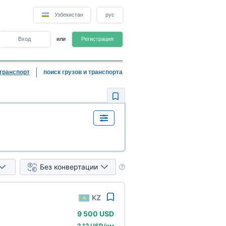
Узбекистан
рус
Вход
или
Регистрация
транспорт
поиск грузов и транспорта
Без конвертации
KZ
9
500 USD
2,12 USD/км