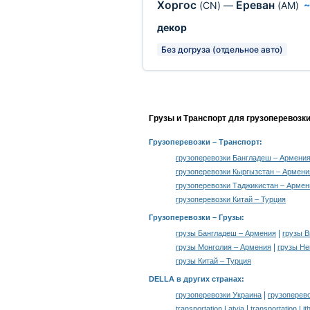
Хоргос
Ереван
(CN)
—
(AM)
декор
Без догруза (отдельное авто)
Грузы и Транспорт для грузоперевозк
Грузоперевозки
– Транспорт:
грузоперевозки Бангладеш – Армени
грузоперевозки Кыргызстан – Армени
грузоперевозки Таджикистан – Армен
грузоперевозки Китай – Турция
Грузоперевозки –
Грузы
:
|
грузы Бангладеш – Армения
грузы 
|
грузы Монголия – Армения
грузы Не
грузы Китай – Турция
DELLA в других странах
:
|
грузоперевозки Украина
грузоперев
|
transportation Latvia
transportation Lit