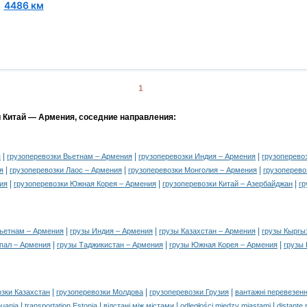
~
4486 км
1
и Китай — Армения, соседние направления:
|
|
|
я
грузоперевозки Вьетнам – Армения
грузоперевозки Индия – Армения
грузоперево
|
|
|
я
грузоперевозки Лаос – Армения
грузоперевозки Монголия – Армения
грузоперево
|
|
|
ия
грузоперевозки Южная Корея – Армения
грузоперевозки Китай – Азербайджан
гр
|
|
|
Вьетнам – Армения
грузы Индия – Армения
грузы Казахстан – Армения
грузы Кыргы
|
|
|
пал – Армения
грузы Таджикистан – Армения
грузы Южная Корея – Армения
грузы 
|
|
|
озки Казахстан
грузоперевозки Молдова
грузоперевозки Грузия
вантажні перевезенн
|
|
|
|
huania
transportation Estonia
відстані між містами
odległości między miastami
distanţe 