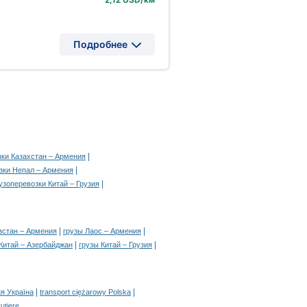
Подробнее
|
зки Казахстан – Армения
|
зки Непал – Армения
|
узоперевозки Китай – Грузия
|
|
зстан – Армения
грузы Лаос – Армения
|
|
Китай – Азербайджан
грузы Китай – Грузия
|
|
я Україна
transport ciężarowy Polska
rutiere