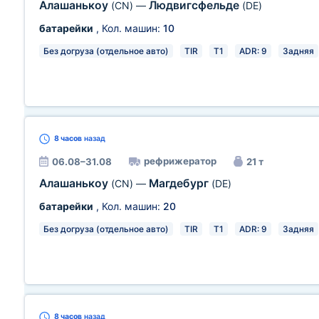
Алашанькоу
Людвигсфельде
(CN)
—
(DE)
батарейки
, Кол. машин:
10
Без догруза (отдельное авто)
TIR
T1
ADR: 9
Задняя
8 часов
назад
рефрижератор
06.08–31.08
21 т
Алашанькоу
Магдебург
(CN)
—
(DE)
батарейки
, Кол. машин:
20
Без догруза (отдельное авто)
TIR
T1
ADR: 9
Задняя
8 часов
назад