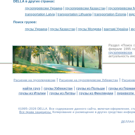
DELLA в других странах
:
|
|
грузоперевозки Украина
грузоперевозки Казахстан
грузоперевозки 
|
|
|
transportation Latvia
transportation Lithuania
transportation Estonia
від
Поиск грузов
:
|
|
|
|
грузы Украина
грузы Казахстан
грузы Молдова
вантажі Україна
жү
Раздел «Поиск 
феврале 1995 г
грузоперевозок
У
актуальность ин
|
|
Расценки на грузоперевозки
Расценки на грузоперевозки Узбекистан
Расценк
|
|
|
найти груз
грузы Узбекистан
грузы из Польши
грузы из Герма
|
|
|
грузы из Италии
грузы из Литвы
грузы из Финляндии
перевезти 
©1995–2026 DELLA. Все содержание данного сайта, включая оформление, стил
Все права защищены.
Копирование и размещение в других средствах информа
0.16(aws3)
060826-23:02:04
ДЕЛЛА®