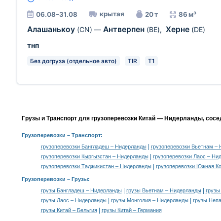
крытая
06.08–31.08
20 т
86 м³
Алашанькоу
Антверпен
Херне
(CN)
—
(BE)
,
(DE)
тнп
Без догруза (отдельное авто)
TIR
T1
Грузы и Транспорт для грузоперевозки Китай — Нидерланды, сосе
Грузоперевозки
– Транспорт:
|
грузоперевозки Бангладеш – Нидерланды
грузоперевозки Вьетнам –
|
грузоперевозки Кыргызстан – Нидерланды
грузоперевозки Лаос – Ни
|
грузоперевозки Таджикистан – Нидерланды
грузоперевозки Южная К
Грузоперевозки –
Грузы
:
|
|
грузы Бангладеш – Нидерланды
грузы Вьетнам – Нидерланды
грузы
|
|
грузы Лаос – Нидерланды
грузы Монголия – Нидерланды
грузы Неп
|
грузы Китай – Бельгия
грузы Китай – Германия