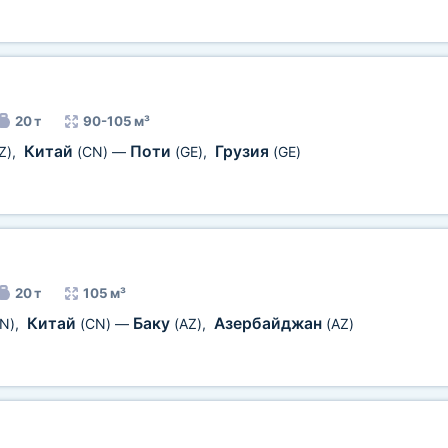
20 т
90-105 м³
Китай
Поти
Грузия
Z)
,
(CN)
—
(GE)
,
(GE)
20 т
105 м³
Китай
Баку
Азербайджан
N)
,
(CN)
—
(AZ)
,
(AZ)