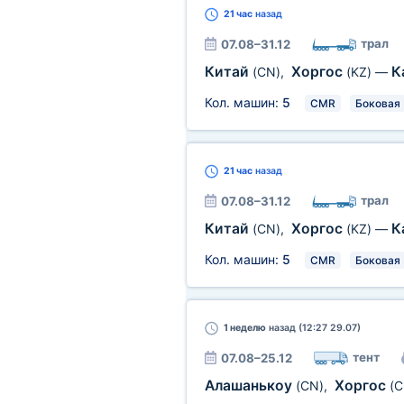
21 час
назад
трал
07.08–31.12
Китай
Хоргос
К
(CN)
,
(KZ)
—
Кол. машин:
5
CMR
Боковая
21 час
назад
трал
07.08–31.12
Китай
Хоргос
К
(CN)
,
(KZ)
—
Кол. машин:
5
CMR
Боковая
1 неделю
назад (12:27 29.07)
тент
07.08–25.12
Алашанькоу
Хоргос
(CN)
,
(C