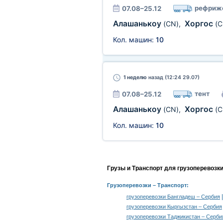
рефриж
07.08–25.12
Алашанькоу
Хоргос
(CN)
,
(C
Кол. машин:
10
1 неделю
назад (12:24 29.07)
тент
07.08–25.12
Алашанькоу
Хоргос
(CN)
,
(C
Кол. машин:
10
Грузы и Транспорт для грузоперевозк
Грузоперевозки
– Транспорт:
грузоперевозки Бангладеш – Сербия
грузоперевозки Кыргызстан – Сербия
грузоперевозки Таджикистан – Серби