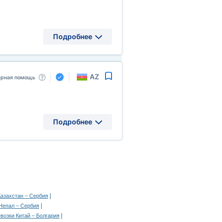
Подробнее
AZ
арная помощь
Подробнее
|
Казахстан – Сербия
|
Непал – Сербия
|
возки Китай – Болгария