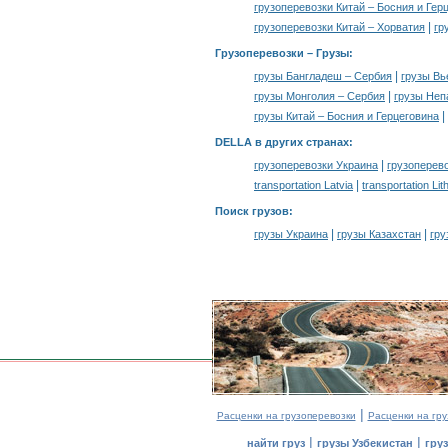
грузоперевозки Китай – Босния и Гер
|
грузоперевозки Китай – Хорватия
гр
Грузоперевозки –
Грузы
:
|
грузы Бангладеш – Сербия
грузы Вь
|
грузы Монголия – Сербия
грузы Неп
|
грузы Китай – Босния и Герцеговина
DELLA в других странах
:
|
грузоперевозки Украина
грузоперев
|
transportation Latvia
transportation Lit
Поиск грузов
:
|
|
грузы Украина
грузы Казахстан
гру
|
Расценки на грузоперевозки
Расценки на гру
|
|
найти груз
грузы Узбекистан
гру