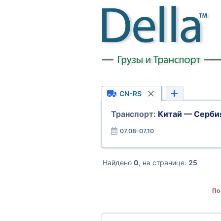
CN-RS
Транспорт:
Китай — Серби
07.08–07.10
Найдено
0
, на странице:
25
По