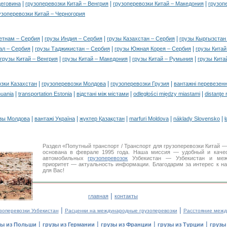
|
|
|
цеговина
грузоперевозки Китай – Венгрия
грузоперевозки Китай – Македония
грузоп
узоперевозки Китай – Черногория
|
|
|
етнам – Сербия
грузы Индия – Сербия
грузы Казахстан – Сербия
грузы Кыргызстан
|
|
|
ал – Сербия
грузы Таджикистан – Сербия
грузы Южная Корея – Сербия
грузы Китай
|
|
|
грузы Китай – Венгрия
грузы Китай – Македония
грузы Китай – Румыния
грузы Кита
|
|
|
озки Казахстан
грузоперевозки Молдова
грузоперевозки Грузия
вантажні перевезенн
|
|
|
|
huania
transportation Estonia
відстані між містами
odległości między miastami
distanţe 
|
|
|
|
|
зы Молдова
вантажі Україна
жүктер Қазақстан
marfuri Moldova
náklady Slovensko
ł
Раздел «Попутный транспорт / Транспорт для грузоперевозки Китай
основана в феврале 1995 года. Наша миссия — удобный и каче
автомобильных
грузоперевозок
Узбекистан — Узбекистан и межд
приоритет — актуальность информации. Благодарим за интерес к н
для Вас!
|
главная
контакты
|
|
зоперевозки Узбекистан
Расценки на международные грузоперевозки
Расстояние межд
|
|
|
|
зы из Польши
грузы из Германии
грузы из Франции
грузы из Турции
грузы