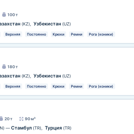
100 т
азахстан
Узбекистан
(KZ)
,
(UZ)
Верхняя
Постоянно
Крюки
Ремни
Рога (коники)
180 т
азахстан
Узбекистан
(KZ)
,
(UZ)
Верхняя
Постоянно
Крюки
Ремни
Рога (коники)
20 т
90 м³
Стамбул
Турция
N)
—
(TR)
,
(TR)