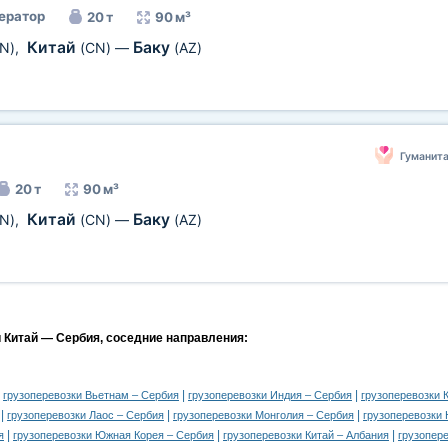
ератор
20 т
90 м³
Китай
Баку
N)
,
(CN)
—
(AZ)
Гуманит
20 т
90 м³
Китай
Баку
N)
,
(CN)
—
(AZ)
и Китай — Сербия, соседние направления:
|
|
|
грузоперевозки Вьетнам – Сербия
грузоперевозки Индия – Сербия
грузоперевозки 
|
|
|
грузоперевозки Лаос – Сербия
грузоперевозки Монголия – Сербия
грузоперевозки 
|
|
|
я
грузоперевозки Южная Корея – Сербия
грузоперевозки Китай – Албания
грузопере