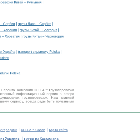
|
еревозки Китай – Румыния
|
|
 – Сербия
грузы Лаос – Сербия
|
|
 – Албания
грузы Китай – Болгария
|
й – Хорватия
грузы Китай – Черногория
|
|
я Україна
transport ciężarowy Polska
rutiere
adunki Polska
 — Сербия». Компания DELLA™ Грузоперевозки
ственный информационный сервис в сфере
ународных грузоперевозок. Наш главный
ашему сервису, всегда рады быть полезными
|
|
у городами
DELLA™ Classic
Карта сайта
|
 из Украины
грузы из Казахстана