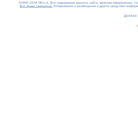
©1995–2026 DELLA. Все содержание данного сайта, включая оформление, стил
Все права защищены.
Копирование и размещение в других средствах информа
0.17(aws4)
070826-12:43:55
ДЕЛЛА®