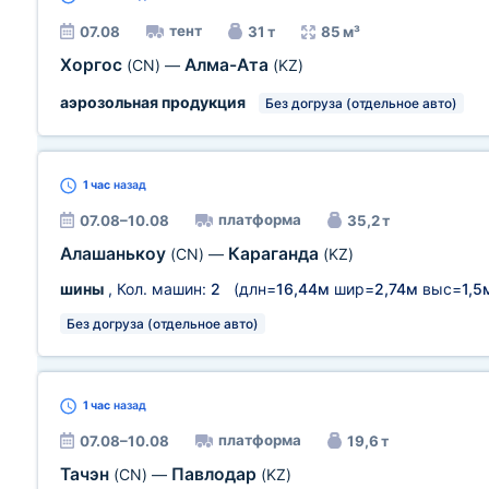
тент
07.08
31 т
85 м³
Хоргос
Алма-Ата
(CN)
—
(KZ)
аэрозольная продукция
Без догруза (отдельное авто)
1 час
назад
платформа
07.08–10.08
35,2 т
Алашанькоу
Караганда
(CN)
—
(KZ)
шины
, Кол. машин:
2
(длн=
16,44м
шир=
2,74м
выс=
1,5
Без догруза (отдельное авто)
1 час
назад
платформа
07.08–10.08
19,6 т
Тачэн
Павлодар
(CN)
—
(KZ)