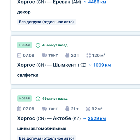
Хоргос
Ереван
(CN)
—
(AM)
~
4486 км
декор
Без догруза (отдельное авто)
48 минут
назад
НОВАЯ
тент
07.08
20 т
120 м³
Хоргос
Шымкент
(CN)
—
(KZ)
~
1009 км
салфетки
49 минут
назад
НОВАЯ
тент
07.08
21 т
92 м³
Хоргос
Актобе
(CN)
—
(KZ)
~
2529 км
шины автомобильные
Без догруза (отдельное авто)