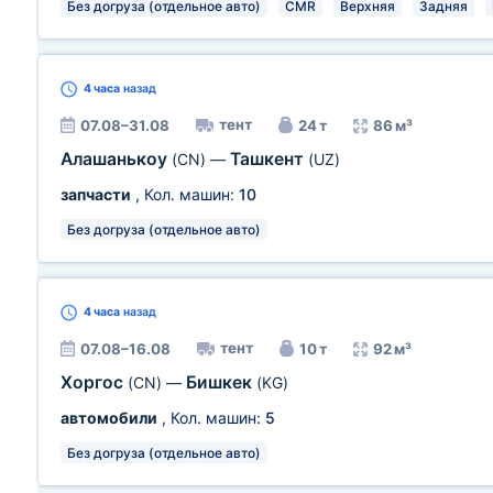
Без догруза (отдельное авто)
CMR
Верхняя
Задняя
4 часа
назад
тент
07.08–31.08
24 т
86 м³
Алашанькоу
Ташкент
(CN)
—
(UZ)
запчасти
, Кол. машин:
10
Без догруза (отдельное авто)
4 часа
назад
тент
07.08–16.08
10 т
92 м³
Хоргос
Бишкек
(CN)
—
(KG)
автомобили
, Кол. машин:
5
Без догруза (отдельное авто)