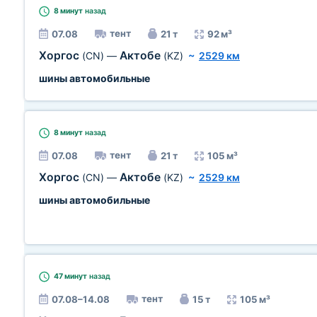
8 минут
назад
тент
07.08
21 т
92 м³
Хоргос
Актобе
(CN)
—
(KZ)
~
2529 км
шины автомобильные
8 минут
назад
тент
07.08
21 т
105 м³
Хоргос
Актобе
(CN)
—
(KZ)
~
2529 км
шины автомобильные
47 минут
назад
тент
07.08–14.08
15 т
105 м³