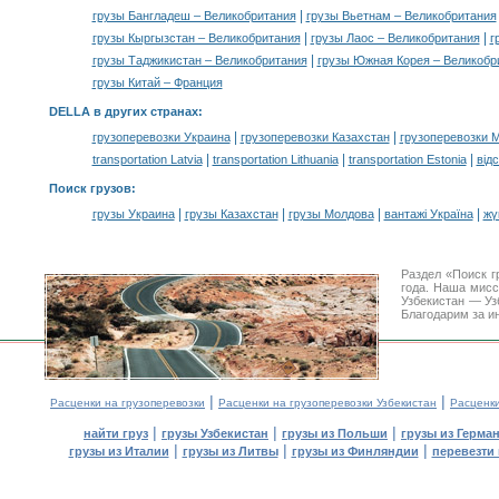
|
грузы Бангладеш – Великобритания
грузы Вьетнам – Великобритания
|
|
грузы Кыргызстан – Великобритания
грузы Лаос – Великобритания
г
|
грузы Таджикистан – Великобритания
грузы Южная Корея – Великобр
грузы Китай – Франция
DELLA в других странах
:
|
|
грузоперевозки Украина
грузоперевозки Казахстан
грузоперевозки 
|
|
|
transportation Latvia
transportation Lithuania
transportation Estonia
від
Поиск грузов
:
|
|
|
|
грузы Украина
грузы Казахстан
грузы Молдова
вантажі Україна
жү
Раздел «Поиск г
года. Наша мис
Узбекистан — Уз
Благодарим за и
|
|
Расценки на грузоперевозки
Расценки на грузоперевозки Узбекистан
Расценк
|
|
|
найти груз
грузы Узбекистан
грузы из Польши
грузы из Герма
|
|
|
грузы из Италии
грузы из Литвы
грузы из Финляндии
перевезти 