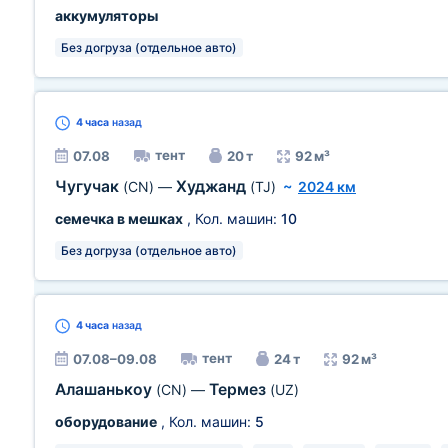
аккумуляторы
Без догруза (отдельное авто)
4 часа
назад
тент
07.08
20 т
92 м³
Чугучак
Худжанд
(CN)
—
(TJ)
~
2024 км
семечка в мешках
, Кол. машин:
10
Без догруза (отдельное авто)
4 часа
назад
тент
07.08–09.08
24 т
92 м³
Алашанькоу
Термез
(CN)
—
(UZ)
оборудование
, Кол. машин:
5