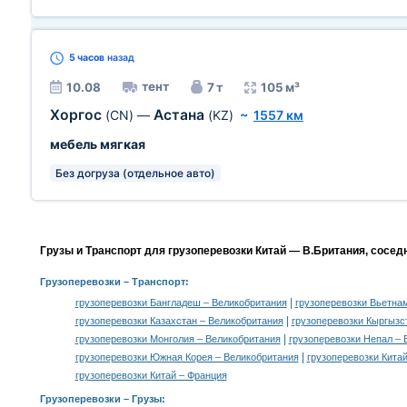
5 часов
назад
тент
10.08
7 т
105 м³
Хоргос
Астана
(CN)
—
(KZ)
~
1557 км
мебель мягкая
Без догруза (отдельное авто)
Грузы и Транспорт для грузоперевозки Китай — В.Британия, сосед
Грузоперевозки
– Транспорт:
|
грузоперевозки Бангладеш – Великобритания
грузоперевозки Вьетна
|
грузоперевозки Казахстан – Великобритания
грузоперевозки Кыргызс
|
грузоперевозки Монголия – Великобритания
грузоперевозки Непал – 
|
грузоперевозки Южная Корея – Великобритания
грузоперевозки Китай
грузоперевозки Китай – Франция
Грузоперевозки –
Грузы
: