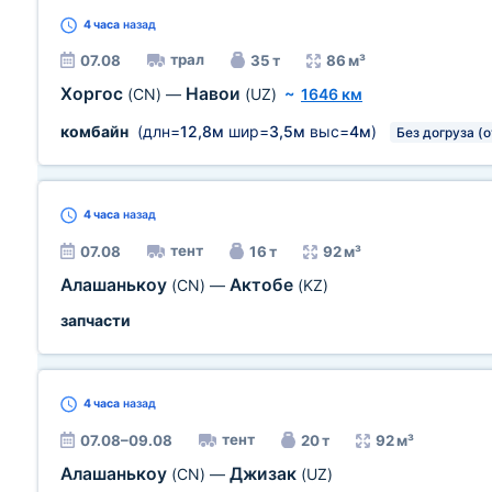
4 часа
назад
трал
07.08
35 т
86 м³
Хоргос
Навои
(CN)
—
(UZ)
~
1646 км
комбайн
(длн=
12,8м
шир=
3,5м
выс=
4м
)
Без догруза (
4 часа
назад
тент
07.08
16 т
92 м³
Алашанькоу
Актобе
(CN)
—
(KZ)
запчасти
4 часа
назад
тент
07.08–09.08
20 т
92 м³
Алашанькоу
Джизак
(CN)
—
(UZ)