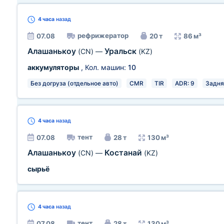
4 часа
назад
рефрижератор
07.08
20 т
86 м³
Алашанькоу
Уральск
(CN)
—
(KZ)
аккумуляторы
, Кол. машин:
10
Без догруза (отдельное авто)
CMR
TIR
ADR: 9
Задня
4 часа
назад
тент
07.08
28 т
130 м³
Алашанькоу
Костанай
(CN)
—
(KZ)
сырьё
4 часа
назад
тент
07.08
28 т
130 м³