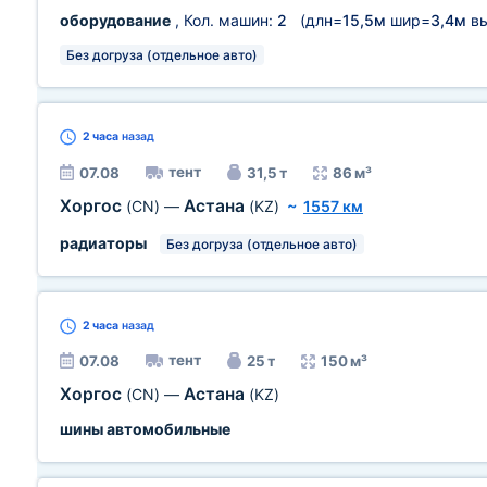
оборудование
, Кол. машин:
2
(длн=
15,5м
шир=
3,4м
в
Без догруза (отдельное авто)
2 часа
назад
тент
07.08
31,5 т
86 м³
Хоргос
Астана
(CN)
—
(KZ)
~
1557 км
радиаторы
Без догруза (отдельное авто)
2 часа
назад
тент
07.08
25 т
150 м³
Хоргос
Астана
(CN)
—
(KZ)
шины автомобильные