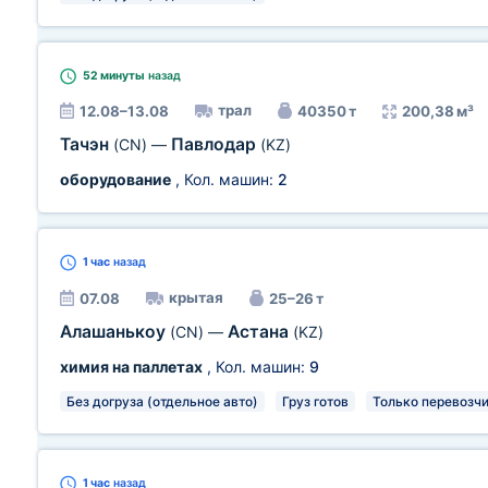
52 минуты
назад
трал
12.08–13.08
40350 т
200,38 м³
Тачэн
Павлодар
(CN)
—
(KZ)
оборудование
, Кол. машин:
2
1 час
назад
крытая
07.08
25–26 т
Алашанькоу
Астана
(CN)
—
(KZ)
химия на паллетах
, Кол. машин:
9
Без догруза (отдельное авто)
Груз готов
Только перевозч
1 час
назад