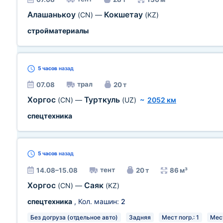
Алашанькоу
Кокшетау
(CN)
—
(KZ)
стройматериалы
5 часов
назад
трал
07.08
20 т
Хоргос
Турткуль
(CN)
—
(UZ)
~
2052 км
спецтехника
5 часов
назад
тент
14.08–15.08
20 т
86 м³
Хоргос
Саяк
(CN)
—
(KZ)
спецтехника
, Кол. машин:
2
Без догруза (отдельное авто)
Задняя
Мест погр.: 1
Мест