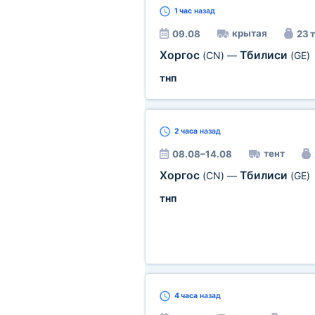
1 час
назад
крытая
09.08
23 т
Хоргос
Тбилиси
(CN)
—
(GE)
тнп
2 часа
назад
тент
08.08–14.08
Хоргос
Тбилиси
(CN)
—
(GE)
тнп
4 часа
назад