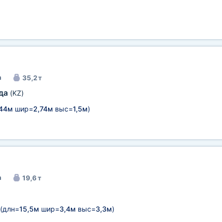
а
35,2 т
нда
(KZ)
,44м
шир=
2,74м
выс=
1,5м
)
а
19,6 т
длн=
15,5м
шир=
3,4м
выс=
3,3м
)