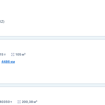
KZ)
15 т
105 м³
~
4486 км
40350 т
200,38 м³