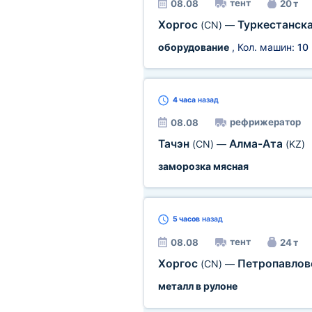
тент
08.08
20 т
Хоргос
Туркестанска
(CN)
—
оборудование
, Кол. машин:
10
4 часа
назад
рефрижератор
08.08
Тачэн
Алма-Ата
(CN)
—
(KZ)
заморозка мясная
5 часов
назад
тент
08.08
24 т
Хоргос
Петропавлов
(CN)
—
металл в рулоне