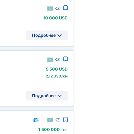
KZ
10
000 USD
Подробнее
KZ
9
500 USD
2,12 USD/км
Подробнее
KZ
1
500
000 тнг