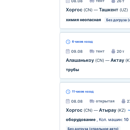
тент
08.08
26 т
Хоргос
Ташкент
(CN)
—
(UZ)
химия неопасная
Без догруза (
6 часов
назад
тент
09.08
20 т
Алашанькоу
Актау
(CN)
—
(K
трубы
11 часов
назад
открытая
08.08
2
Хоргос
Атырау
(CN)
—
(KZ)
оборудование
, Кол. машин:
10
Без догруза (отдельное авто)