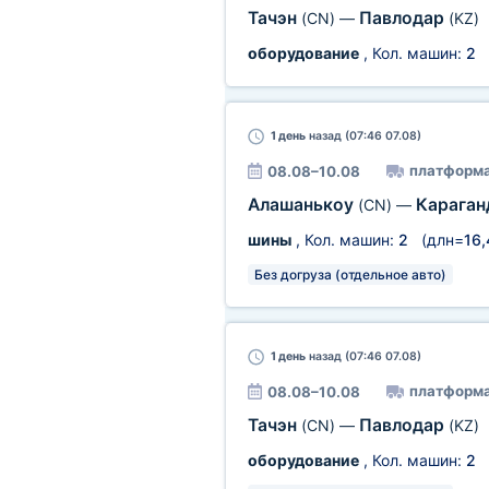
Тачэн
Павлодар
(CN)
—
(KZ)
оборудование
, Кол. машин:
2
1 день
назад (07:46 07.08)
платформ
08.08–10.08
Алашанькоу
Карага
(CN)
—
шины
, Кол. машин:
2
(длн=
16
Без догруза (отдельное авто)
1 день
назад (07:46 07.08)
платформ
08.08–10.08
Тачэн
Павлодар
(CN)
—
(KZ)
оборудование
, Кол. машин:
2
(