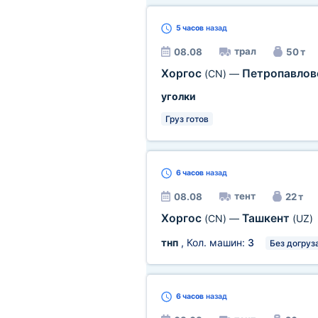
5 часов
назад
трал
08.08
50 т
Хоргос
Петропавлов
(CN)
—
уголки
Груз готов
6 часов
назад
тент
08.08
22 т
Хоргос
Ташкент
(CN)
—
(UZ)
тнп
, Кол. машин:
3
Без догруз
6 часов
назад