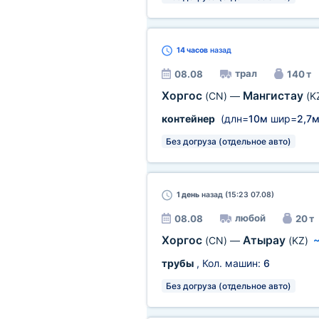
14 часов
назад
трал
08.08
140 т
Хоргос
Мангистау
(CN)
—
(K
контейнер
(длн=
10м
шир=
2,7
Без догруза (отдельное авто)
1 день
назад (15:23 07.08)
любой
08.08
20 т
Хоргос
Атырау
(CN)
—
(KZ)
трубы
, Кол. машин:
6
Без догруза (отдельное авто)