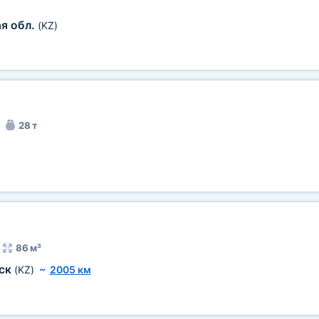
я обл.
(KZ)
28 т
86 м³
ск
(KZ)
~
2005 км