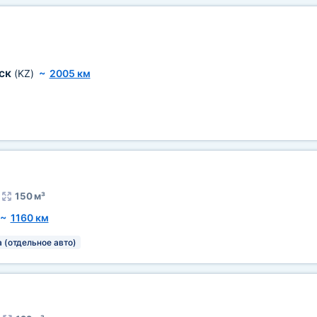
ск
(KZ)
~
2005 км
150 м³
~
1160 км
а (отдельное авто)