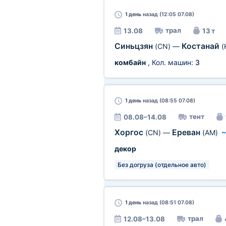
1 день
назад (12:05 07.08)
трал
13.08
13 т
Синьцзян
Костанай
(CN)
—
(
комбайн
, Кол. машин:
3
1 день
назад (08:55 07.08)
тент
08.08–14.08
Хоргос
Ереван
(CN)
—
(AM)
декор
Без догруза (отдельное авто)
1 день
назад (08:51 07.08)
трал
12.08–13.08