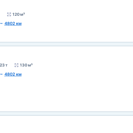
120 м³
~
4802 км
23 т
130 м³
~
4802 км