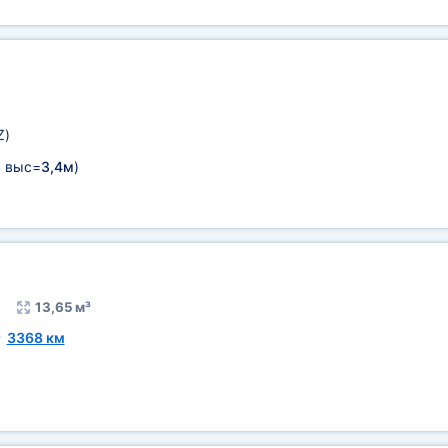
Z)
м
выс=
3,4м
)
13,65 м³
~
3368 км