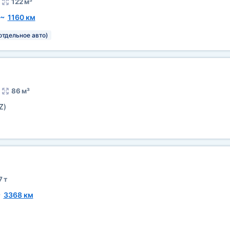
122 м³
~
1160 км
отдельное авто)
86 м³
Z)
7 т
~
3368 км